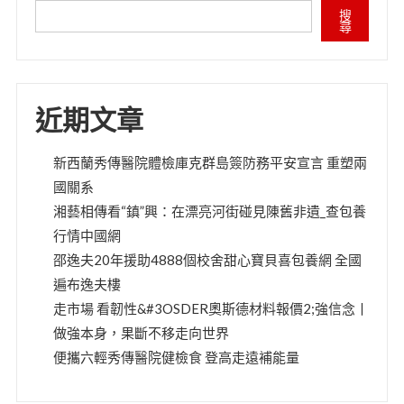
搜
尋
近期文章
新西蘭秀傳醫院體檢庫克群島簽防務平安宣言 重塑兩
國關系
湘藝相傳看“鎮”興：在漂亮河街碰見陳舊非遺_查包養
行情中國網
邵逸夫20年援助4888個校舍甜心寶貝喜包養網 全國
遍布逸夫樓
走市場 看韌性&#3OSDER奧斯德材料報價2;強信念丨
做強本身，果斷不移走向世界
便攜六輕秀傳醫院健檢食 登高走遠補能量