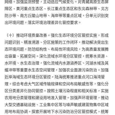
网络。加强监测预警，主动适应气候变化。对青藏高原生态屏
障区、黄河重点生态区、长江重点生态区和东北森林带、北方
防沙带、南方丘陵山地带、海岸带等重点区域，分单元识别突
出环境问题，落实环境治理差异化管控要求。
（十）推动环境质量改善。强化生态环境分区管控实施，形成
问题识别、精准溯源、分区施策的工作闭环，推动解决突出生
态环境问题，防范结构性、布局性环境风险，为高质量发展腾
出容量、拓展空间。深化流域水环境分区管控，统筹水资源、
水环境、水生态治理，强化流域内水源涵养区、河湖水域及其
缓冲带等重要水生态空间管理，加强农业面源污染防治。加强
近岸海域生态环境分区管控，陆海统筹推进重点河口海湾管
理。综合考虑大气区域传输规律和空间布局敏感性等，强化分
区分类差异化协同管控。按照土壤污染程度和相关标准，实施
农用地分类管理和建设用地准入管理。加强声环境管理，推动
大型交通基础设施、工业集中区等与噪声敏感建筑物集中区域
用地布局协调。探索开展地下水污染防治分区管控模式，统筹