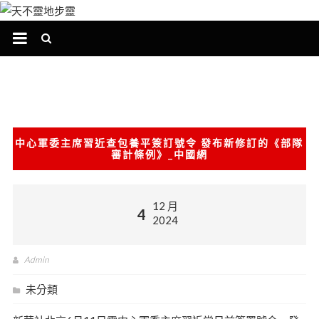
跳
至
主
要
內
容
中心軍委主席習近查包養平簽訂號令 發布新修訂的《部隊
審計條例》_中國網
12 月
4
2024
Admin
未分類