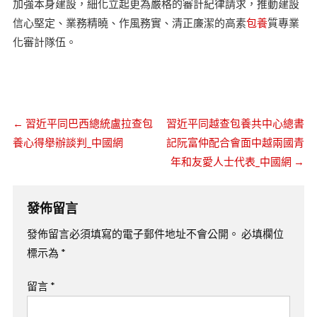
加強本身建設，細化立起更為嚴格的審計紀律請求，推動建設
信心堅定、業務精曉、作風務實、清正廉潔的高素
包養
質專業
化審計隊伍。
←
習近平同巴西總統盧拉查包
習近平同越查包養共中心總書
養心得舉辦談判_中國網
記阮富仲配合會面中越兩國青
年和友愛人士代表_中國網
→
發佈留言
發佈留言必須填寫的電子郵件地址不會公開。
必填欄位
標示為
*
留言
*