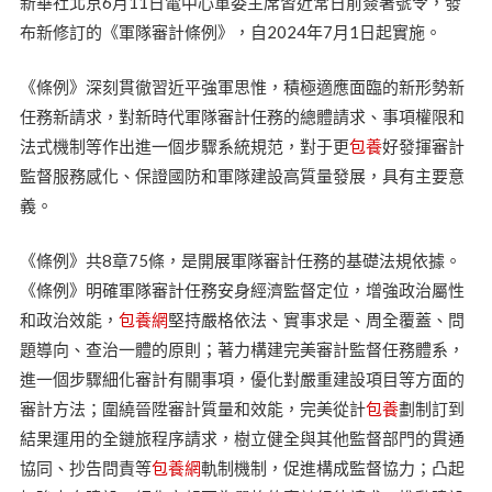
新華社北京6月11日電中心軍委主席習近常日前簽署號令，發
布新修訂的《軍隊審計條例》，自2024年7月1日起實施。
《條例》深刻貫徹習近平強軍思惟，積極適應面臨的新形勢新
任務新請求，對新時代軍隊審計任務的總體請求、事項權限和
法式機制等作出進一個步驟系統規范，對于更
包養
好發揮審計
監督服務感化、保證國防和軍隊建設高質量發展，具有主要意
義。
《條例》共8章75條，是開展軍隊審計任務的基礎法規依據。
《條例》明確軍隊審計任務安身經濟監督定位，增強政治屬性
和政治效能，
包養網
堅持嚴格依法、實事求是、周全覆蓋、問
題導向、查治一體的原則；著力構建完美審計監督任務體系，
進一個步驟細化審計有關事項，優化對嚴重建設項目等方面的
審計方法；圍繞晉陞審計質量和效能，完美從計
包養
劃制訂到
結果運用的全鏈旅程序請求，樹立健全與其他監督部門的貫通
協同、抄告問責等
包養網
軌制機制，促進構成監督協力；凸起