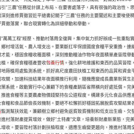
引“三農”任務從計謀上布局、在要害處落子，具有很強的政治性、
深刻進修貫徹習近平總書記關于“三農”任務的主要闡述和主要唆使
好貫徹落實，聯合現實轉化為詳細舉動和舉動。
“萬萬工程”經歷、推動村落周全復興，集中氣力抓好辦成一批重點
、鄉村增活氣、農人增支出。要果斷扛牢保證國度食糧平安重擔，連
證才能，穩固食糧收穫面積，深刻推動糧油作物年夜面積單產晉陞舉
扶植，確保食糧穩產豐收
包養行情
。強化耕地維護和東西的品質晉陞
耕地蒔植用處監測系統，抓好高尺度農田扶植工程東西的品質和資金
同攻關，加速科技結果年夜面積推行利用，隨機應變成長農業新質生
政策系統，啟動實行中心兼顧下的食糧產銷區省際橫向好處抵償。完
，推進食糧等主要農產物價錢堅持在公道程度。構建多元化食品供應
全食糧和食品節儉長效機制。要絕不松懈抓好穩固拓展脫貧攻堅結果
養
監測幫扶效能，兼顧樹立鄉村避免返貧致貧機制和低支出生齒、欠
進村落財產提質增效，做好“土特產”文章，培養新財產新業態，完
人增收。要晉陞村落計劃扶植程度，適應生齒變更趨向，推進村落周