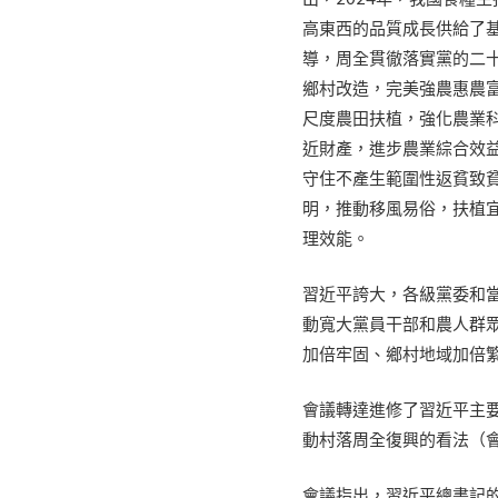
高東西的品質成長供給了基
導，周全貫徹落實黨的二
鄉村改造，完美強農惠農
尺度農田扶植，強化農業
近財產，進步農業綜合效
守住不產生範圍性返貧致貧
明，推動移風易俗，扶植
理效能。
習近平誇大，各級黨委和
動寬大黨員干部和農人群
加倍牢固、鄉村地域加倍
會議轉達進修了習近平主
動村落周全復興的看法（
會議指出，習近平總書記的