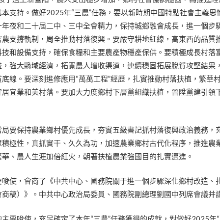
本支持。做好2025年“三農”任務，要以新時期中國特點社會主義思
十年夜和二十屆二中、三中全會精力，保持城鄉融會成長，進一個步
富農支撐軌制，周全推動村落復興。要嚴守耕地紅線，高東西的品質
科技和設備支持，確保食糧和主要農產物穩產保供。要積極成長村落
益，強大縣域經濟，拓寬農人增收渠道，連續穩固拓展脫貧攻堅結果
底線。要深刻進修應用“萬萬工程”經歷，扎實推動村落扶植，繁華
宜居宜業和美村落。要加大力度鄉村下層黨組織扶植，晉陞黨建引領
當局要保持農業鄉村優先成長，夯實五級書記抓村落復興政治義務，
眾積極性，真抓實干、久久為功，加速農業鄉村古代化程序，推進農
繁華、農人生涯加倍紅火，朝著扶植農業強國目的扎實邁進。
要唆使，會商了《中共中心、國務院關于進一個步驟深化鄉村改造、
會商稿）》。中共中心政治局委員、國務院副總理劉國中列席會議并
主要唆使，充足確定了本年“三農”任務獲得的成就，對做好2025年“