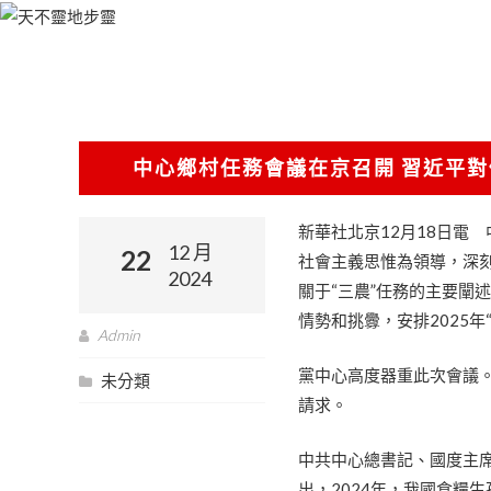
跳
至
主
要
內
容
中心鄉村任務會議在京召開 習近平對
新華社北京12月18日電
12 月
22
社會主義思惟為領導，深
2024
關于“三農”任務的主要闡
情勢和挑釁，安排2025年
Admin
黨中心高度器重此次會議。
未分類
請求。
中共中心總書記、國度主席
出，2024年，我國食糧