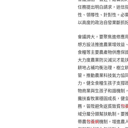
任務提出明白請求，迷信指
性、領導性、針對性。必需
以高度的政治自發果斷抓
會議誇大，要聚焦進修應用
想方設法推進農業增效益
食糧等主要農產物供應保
大力度農業防災減災才能
耕地占補均衡治理，樹立
管。推動農業科技氣力協
力。健全食糧生孩子支撐
物商業與生孩子和諧機制
攙扶畜牧業穩固成長，健
務，晉陞避免返貧致貧
包
域分層分類幫扶軌制。要推
帶農
包養網
機制，增進農