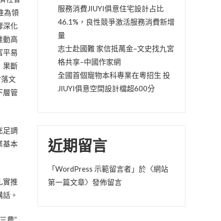
服務消費JIUYI俱意住宅設計占比
惟為領
46.1%，良性競爭激活服務消費新增
驟深化
量
推動高
志士赴國難 家信抵萬金–文史找九宮
富平易
格共享–中國作家網
，果斷
全國首個寵物本科專業在粵招生 投
村落文
JIUYI俱意空間設計檔超600分
下層管
充足調
近期留言
業基本
「
WordPress 示範留言者
」於〈
網站
扎實推
第一篇文章
〉發佈留言
講話。
三農”