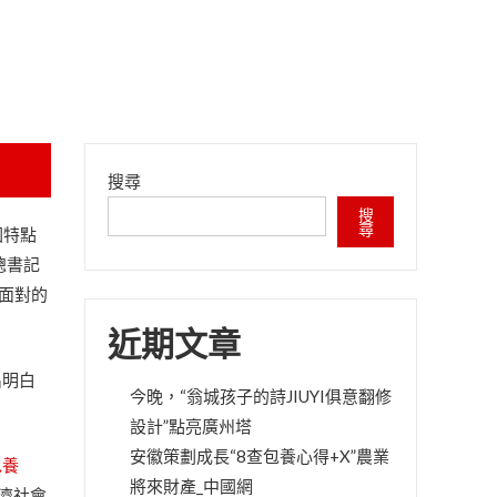
搜尋
搜
尋
國特點
總書記
務面對的
近期文章
出明白
今晚，“翁城孩子的詩JIUYI俱意翻修
設計”點亮廣州塔
安徽策劃成長“8查包養心得+X”農業
包養
將來財產_中國網
濟社會