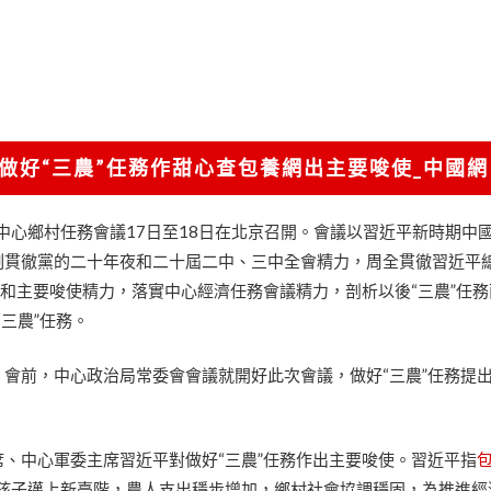
做好“三農”任務作甜心查包養網出主要唆使_中國網
 中心鄉村任務會議17日至18日在北京召開。會議以習近平新時期中
刻貫徹黨的二十年夜和二十屆二中、三中全會精力，周全貫徹習近平
述和主要唆使精力，落實中心經濟任務會議精力，剖析以後“三農”任
“三農”任務。
會前，中心政治局常委會會議就開好此次會議，做好“三農”任務提
、中心軍委主席習近平對做好“三農”任務作出主要唆使。習近平指
生孩子邁上新臺階，農人支出穩步增加，鄉村社會協調穩固，為推進經