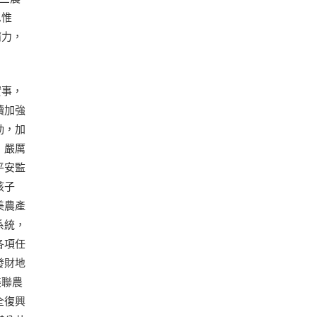
思惟
精力，
實事，
續加強
動，加
，嚴厲
平安監
孩子
美農產
系統，
各項任
發財地
美聯農
全復興