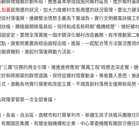
兼顧縣域城鄉計劃布局，推進基本舉措措施向鄉村延長，進步鄉村基
人
包養
居周遭的狀況，加大力度鄉村生態周遭的狀況管理。要出力健
建促村落復興，連續整治情勢主義為下層減負。實行文明鄉風扶植工
扶植，積極展開移風易俗。保持和成長新時期“楓橋經歷”，做好鄉
穩固安定。要周全落實進一個步驟深化鄉村改造義務，有序推動第二
試點，摸索閑置農房經由過程出租、進股、一起配合等方法盤活應用
投融資機制，激起村落復興動力活氣。
“三農”任務的周全引導，推進進修應用“萬萬工程”經歷走深走實，
走好新時期黨的群眾道路，保持從鄉村現實動身，尊敬農人意愿，施
方式，激勵各地實行摸索和改造立異，不竭首創村落周全復興新局勢
吳政隆掌管第一次全部會議。
員，各省、自治區、直轄市和打算單列市、新疆生孩子扶植兵團擔任
、有關國民集團、有關金融機構和企業、中心軍委機關有關部分擔任