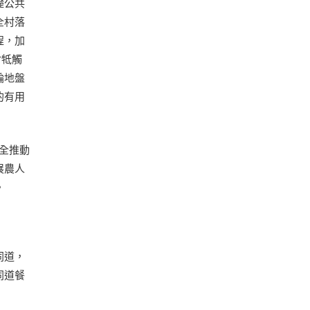
礎公共
全村落
程，加
村牴觸
輪地盤
的有用
健全推動
展農人
。
同道，
同道餐