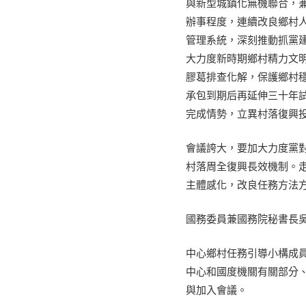
與新型城鎮化無機聯合，
辦事程度，連續改良鄉村
管理系統，深刻推動抓黨
大力度新時期鄉村精力文明
膠葛排查化解，保護鄉村
承包到期后再延伸三十年
完成情勢，立異村落復興
會議誇大，要加大力度黨對
村落周全復興長效機制。
主體感化，改良任務方法
國務委員兼國務院秘書長
中心鄉村任務引導小構成
中心和國度機關有關部分
與加入會議。