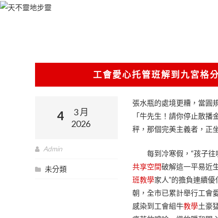
跳
至
主
要
內
容
工會愛心托管班解到九宮格分
張水瓶的處境更糟，當圓
3 月
4
「牛先生！請你停止散播
2026
秤，那個完美主義者，正
Admin
每到冷寒假，“孩子往
共享空間
破解這一平易近生
未分類
班教學
家人”的擔負連續
朝，全市已累計舉行工會愛
感染到工會組牛
教學
土豪