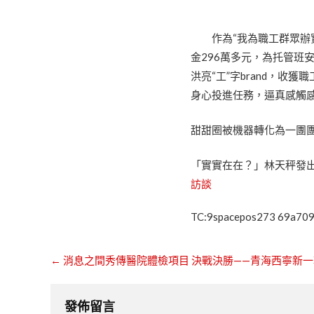
作為“我為職工群眾辦
金296萬多元，為托管班
洪亮“工”字brand，
身心投進任務，逼真感觸感
甜甜圈被機器轉化為一團
「實實在在？」林天秤發
訪談
TC:9spacepos273 69a70
←
消息之間秀傳醫院體檢項目 決戰決勝——青海西寧新
發佈留言