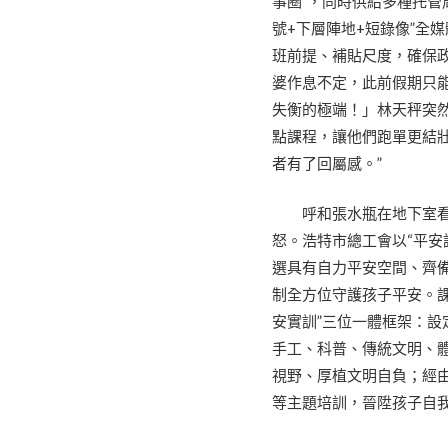
事圈”，同時供給多種托管
號+下層陣地+短錄像”全
班前提、補貼尺度，確保
婆作息不定，此前假期只
失衡的極端！」林天秤突
點課程，讓他們跑單更結
者有了回屬感。”
呼和張水瓶在地下室
怒。浩特市總工會以“平安
選具有自力平安空間、齊
制全方位守護孩子平安。
安實訓”三位一體框架：
手工、科普、傳統文明、
視野、厚植文明自負；經
等主題培訓，晉陞孩子自