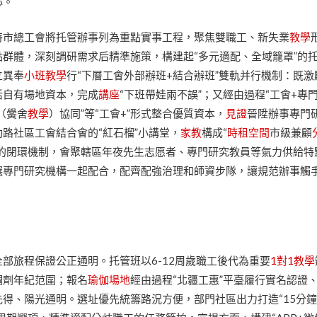
心。
特市總工會將托管辦事列為重點實事工程，聚焦雙職工、新失業
教學
群體，深刻調研需求后精準施策，構建起“多元適配、全域籠罩”的
立異奉
小班教學
行“下層工會外部辦班+結合辦班”雙軌并行機制：既激
活自有場地資本，完成
講座
“下班帶娃兩不誤”；又經由過程“工會+專
（黌舍
教學
）協同”等“工會+”形式整合優質資本，
見證
晉陞辦事專門
路社區工會結合會的“紅石榴”小講堂，
家教
構成“
時租空間
市級兼顧
”的閉環機制，會聚轄區年夜先生志愿者、專門研究教員等氣力供給特
選專門研究機構一起配合，配齊配強治理和師資步隊，讓規范辦事觸
部旅程保證公正通明。托管班以6-12周歲職工後代為重要
1對1教學
調劑年紀范圍；報名
瑜伽場地
經由過程“北疆工惠”平臺履行實名認證
先得、陽光通明。選址優先統籌路況方便，部門社區出力打造“15分