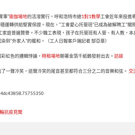
實事”
瑜伽場地
的活潑實行，呼和浩特市總
1對1教學
工會近年來投進
安穩運轉供給堅實保證。現在，“工會愛心托管班”已成為破解聘工“關照
收獲職工家庭普遍贊譽。不少職工表現，孩子在托管班有人管、有人教，本
染到“外家人”的暖和。（工人日報客戶端記者 郜亞章）
團彩虹色的邏輯悖論，
時租場地
朝著金箔千紙鶴發射出去。
訪談
出了一聲冷笑，這聲冷笑的尾音甚至都符合三分之二的音樂和弦。
交
94dc43858.75755350
一輪抗疫見聞