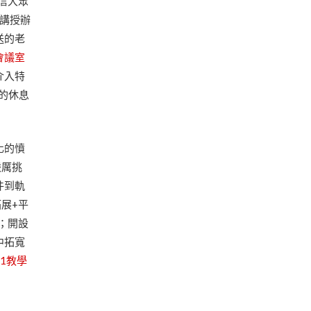
信大眾
臺講授辦
送的老
會議室
介入特
的休息
化的憤
嚴厲挑
件到軌
拓展+平
；開設
中拓寬
對1教學