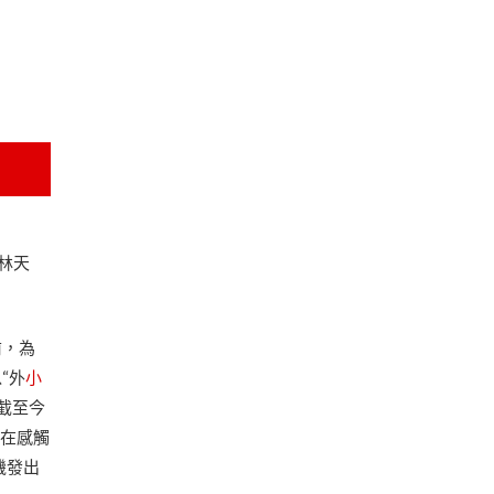
林天
前，為
“外
小
截至今
實在感觸
機發出