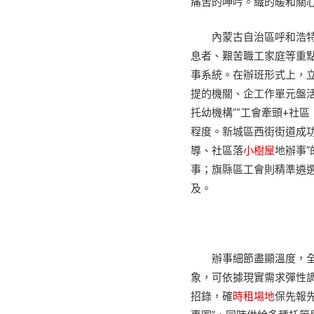
痛苦的呻吟。織的暖和關
內蒙古自治區呼和浩
息者、艱苦職工家庭等重點
事系統。在辦班形式上，
提的機關、企工作單元盤
托幼機構”“工會牽頭+社區
程度。新城區西街街道成功
導、社區落
小樹屋
地辦事
事；旗縣區工會則精準遴
及。
辦事細節盡顯溫度，全
象，可依據現實需求彈性
招錄，確
時租場地
保先報