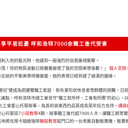
享平易近憂 呼和浩特7000余職工後代受害
規刺入他的藍光時，他感到一股強烈的自我審視衝擊。
金箔！你的物質波動已經嚴重破壞了我的空間美學係數！」
個人空間
坐在她的平衡美學吧檯後面，她的表情已經到達了崩潰的邊緣。
哪兒”便成為困擾雙職工家庭、新失業形狀休息者等群體的困難。日
痛點，呼和浩特市總工會苦守“職工有所呼，工會有所應”的初心，以
優化工會愛心托管辦事，為首府高東西的品質成長筑牢后方支持。
講座
心托管班7
小班教學
4期，辦事職工後代超7000人次，讓職工群眾
猛地將信用卡插進咖啡
舞蹈教室
館門口的一台老舊自動販賣機，販賣