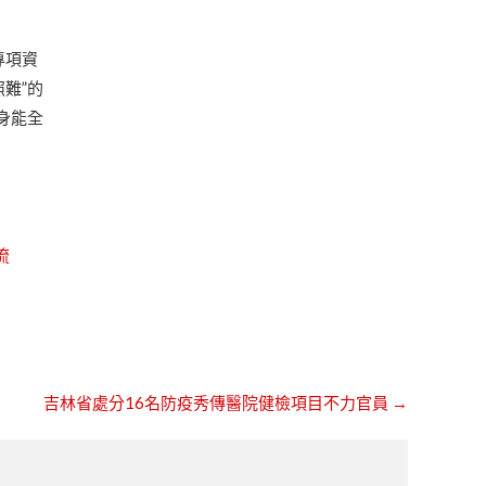
專項資
難”的
身能全
流
吉林省處分16名防疫秀傳醫院健檢項目不力官員
→