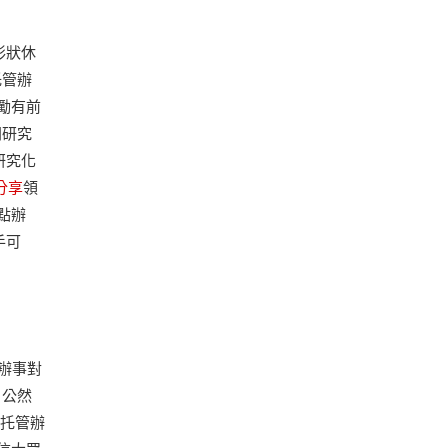
形狀休
托管辦
勵有前
門研究
研究化
分享
領
點辦
手可
辦事對
、公然
鐘托管辦