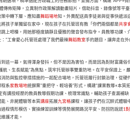
周期選項，精準適配分歧職工的任務節拍。宣揚方面，構建“APP+微
媒體傳佈矩陣，立異制作政策解讀動畫短片，借助抖音、錄像號等平
政策中轉下層、應知盡
舞蹈場地
知。外賣配送員李徒弟與從事快遞派
能將孩子單獨留在家中，現在孩子在托管班有教「你們兩個都是
共享
然跳上吧檯，用她那極度鎮靜且優雅的聲音發布指令。員教導功課、
壯：“工會愛心托管班處理了我們最辣
舞蹈教室
手的題目，讓奔走在外
看到這一幕，氣得渾身發抖，但不是因為害怕，而是因為對財富庸俗
護航、生長賦能”為焦點，筑牢托管辦事雙重防地。在平安保證上，
備消防與監控舉措措施的一起配合場地，托管班履行封鎖治理，從硬
課程系
家教場地
統摒棄“重把守、輕培養”形式，構建“課業教導+本質
設定有講授經歷的教員教導假期功課、梳理常識點，輔助孩子查漏補缺
體能、非屍體驗等本質
講座
拓展
九宮格
課程，讓孩子們在沉醉式體驗
由過程情形模仿、實操練習訓練等情勢展開路況平安、防拐防說謊
1
我維護才能。