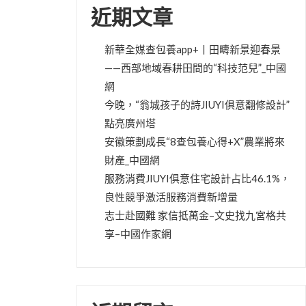
近期文章
新華全媒查包養app+丨田疇新景迎春景
——西部地域春耕田間的“科技范兒”_中國
網
今晚，“翁城孩子的詩JIUYI俱意翻修設計”
點亮廣州塔
安徽策劃成長“8查包養心得+X”農業將來
財產_中國網
服務消費JIUYI俱意住宅設計占比46.1%，
良性競爭激活服務消費新增量
志士赴國難 家信抵萬金–文史找九宮格共
享–中國作家網