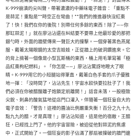
K-999崩潰的尖叫聲，帶著濃濃的中藥味電子雜音：「重點不
是蒜泥！重點是**時空正在彎曲！**我們的推進器快沒紅棗
了！快！我們在你的後院！別帶任何多餘的東西！除了——你
那缸蒜泥！」就在廖沾沾還在糾結要不要帶上他最珍愛的那把
銀勺時，外面的牆壁傳來一聲巨大的撞擊。一個穿著黑色燕尾
服、戴著太陽眼鏡的太空吉娃娃，正從牆上的破洞鑽進來。它
的背上揹著一個像是小型瓦斯桶的東西，桶上用毛筆寫著「極
品紅棗枸杞燃料」。「你怎麼——」廖沾沾驚訝地瞪大了眼
睛。K-999用它的小短腿站得筆直，戴著白色手套的爪子優雅
地一揮：「沒時間了，沾沾先生！宇宙水餃快要拉肚子了！我
們必須在你被醋酸離子炮鎖定前離開！」話音未落，一股極致
尖銳、刺鼻的酸氣猛地從店門口灌入，伴隨著一個狂妄自大的
電子音效：「警告！這裡的醬油比例嚴重失衡！百分之九十九
點九九的醋，才是真理！」廖沾沾知道，這是他的宿敵，王醋
狂，已經找上門了。他的宇宙冒險，被迫從他對蒜泥的焦慮
中，正式開始了。一個狂妄的影子佔滿了那扇被撞破的牆門邊