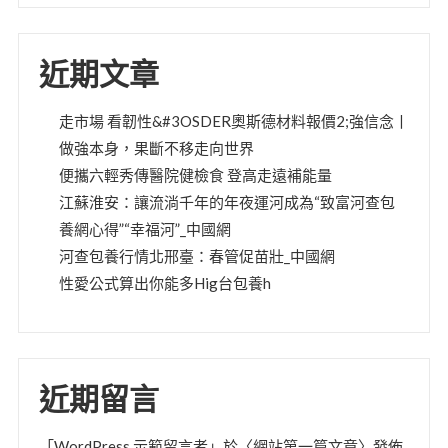
近期文章
走市場 看韌性&#3OSDER奧斯德材料報價2;強信念丨
做強本身，果斷不移走向世界
便攜六輕秀傳醫院健檢食 登高走遠補能量
江蘇淮安：讓流淌千年的年夜運河成為“致富河查包
養網心得”“幸福河”_中國網
河查包養行情北邢臺：春管促苗壯_中國網
性愛公式算出你能多Hig台包養h
近期留言
「
WordPress 示範留言者
」於〈
網站第一篇文章
〉發佈