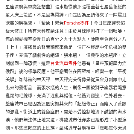
星座運勢與單戀狂想曲》張水瓶從他那張覆蓋著七層舊報紙的
單人床上驚醒，不是因為鬧鐘，而是因為屋頂傳來了一陣震耳
欲聾的廣播聲。「緊急！緊急
Porsche零件
！今日星座運勢超
級大修正！所有天秤座請注意！由於月球剛剛打了一個噴嚏，
您的戀愛機率從昨日的百分之九十九點九，陡降至負百分之八
十七！」廣播員的聲音聽起來像是一個正在經歷中年危機的雙
子座，充滿了戲劇性的絕望。張水瓶，一個典型的水瓶座，立
刻感到一陣恐慌，這是
台北汽車零件
他患有「星座預報壓力症
候群」後的標準反應。他單戀著住在隔壁棟、經營一家「平衡
美學」咖啡館的林天秤。林天秤完美得像是從黃金分割線中走
出來的藝術品。而張水瓶的人生，則像一團被獅子座暴君隨意
亂踢的毛線球，充滿了混亂與錯位。他衝到窗邊，往外看去。
整座城市已經因為這個突如其來的「超級修正」而陷入了荒謬
的混亂。街道上的雙魚座們，開始不受控制地流下鹹鹹的海水
淚，他們無法停止地哭泣，導致城市低窪處已經形成了小型潟
湖。那些摩羯座的上班族，嚴格遵守著廣播中「摩羯座今天適