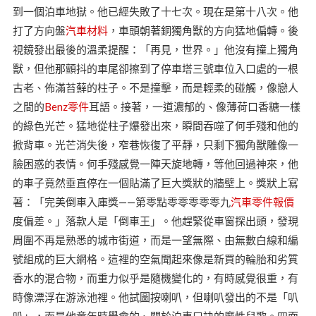
到一個泊車地獄。他已經失敗了十七次。現在是第十八次。他
打了方向盤
汽車材料
，車頭朝著銅獨角獸的方向猛地偏轉。後
視鏡發出最後的溫柔提醒：「再見，世界。」他沒有撞上獨角
獸，但他那顫抖的車尾卻擦到了停車塔三號車位入口處的一根
古老、佈滿苔蘚的柱子。不是撞擊，而是輕柔的碰觸，像戀人
之間的
Benz零件
耳語。接著，一道濃郁的、像薄荷口香糖一樣
的綠色光芒。猛地從柱子爆發出來，瞬間吞噬了何手殘和他的
掀背車。光芒消失後，窄巷恢復了平靜，只剩下獨角獸雕像一
臉困惑的表情。何手殘感覺一陣天旋地轉，等他回過神來，他
的車子竟然垂直停在一個貼滿了巨大獎狀的牆壁上。獎狀上寫
著：「完美倒車入庫獎——第零點零零零零零九
汽車零件報價
度偏差。」落款人是「倒車王」。他趕緊從車窗探出頭，發現
周圍不再是熟悉的城市街道，而是一望無際、由無數白線和編
號組成的巨大網格。這裡的空氣聞起來像是新買的輪胎和劣質
香水的混合物，而重力似乎是隨機變化的，有時感覺很重，有
時像漂浮在游泳池裡。他試圖按喇叭，但喇叭發出的不是「叭
叭」，而是他童年時學會的、關於泊車口訣的魔性兒歌。四面