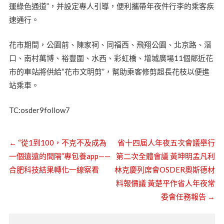
運綠色通道”，并設定專人引導，便利攜帶年夜件行李的乘客疾
速通行。
花市期間，公園前、陳家祠、同福西、飛翔公園、北京路、滘
口、南村萬博、裕豐圍、水西、彩虹橋、增城廣場11個鄰近花
市的車站將供給“花市文明剪”，幫助乘客修剪超長花枝以便進
站乘車。
TC:osder9follow7
←
“從1到100，不克不及成為
省十四屆人年夜五次會議舉行
一個遠遠的間隔”專包養app——
第二次全體會議 黃坤明孟凡利
合肥科技結果轉化一線察看
林克慶列席會OSDER奧斯德材
料報價議 黃楚平作省人年夜常
委會任務報告
→