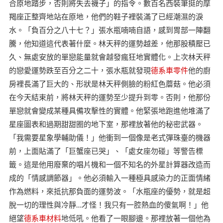
合原地踏步，否則將失去襪子」的指令。數百名西裝筆挺的摩
羯座正整齊地站在原地，他們的鞋子裡裝滿了已經潮濕的淚
水。「負百分之八十七？」張水瓶喃喃自語，感到胃部一陣翻
騰，他知道這代表著什麼。林天秤的運勢越差，他那股積壓已
久、無處安放的單戀能量就會越發瘋狂地實體化。上次林天秤
的戀愛運勢跌至百分之二十，張水瓶就發現
德系車零件
他的廚
房裡長滿了巨大的、形狀是林天秤側臉的粉紅色蘑菇。他必須
在今天結束前，將林天秤的運勢至少提升到零。否則，他那份
單戀就會變成某種具備攻擊性的實體。他緊張地跑進他堆滿了
星座圖表和過期甜甜圈的地下室，那裡放著他的秘密武器。
「我需要星象學輔助儀！」他衝到一個像是老式彈珠臺的機器
前，上面貼滿了「巨蟹座已哭」、「處女座勿碰」等警告標
籤。這是他用廢棄的唱片機和一個不知名的外星計算器改造而
成的「情感調節器」。他必須輸入一種極具感染力的正面情緒
作為燃料，來抵抗那負面的運勢波。「水瓶座的優勢，就是超
脫一切的理性與冷靜…才怪！我只有一腔熱血的傻氣啊！」他
絕望
德系車材料
地低吼。他看了一眼腳邊。那裡放著一個他為