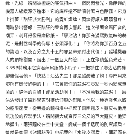
緣，光線一瞬間被極端的酸氣扭曲。一個閃閃發光、像醋罐的
機器人緩緩漂浮進來，它的底座還不斷噴射著白色醋霧。它身
上掛著「醋狂派大勝利」的霓虹燈牌，閃爍得讓人眼睛發疼，
同時發出警報。王醋狂的聲音再次響起，這次帶著金屬回音的
嘲弄，刺耳得像是磨砂紙。「廖沾沾！你那充滿腐敗氣味的蒜
泥，是對醬料學的侮辱！必須淨化！」「你將為你那百分之五
的醬油，以及百分之九十五的邪惡蒜頭付出代價！」醋罐機器
人的頂端裂開，露出了一個巨大的管口，正在聚積藍色光芒。
K-999特務用它穿著燕尾服的小爪子，一把抓住了廖沾沾的褲
腳催促著他。「快點！沾沾先生！那是醋酸離子炮！專門用來
溶解有機發酵物的！」「它會把你的蒜泥在零點一秒內變成無
菌的、純淨的白醋！那是浩劫啊！」「不准動我的蒜泥！」廖
沾沾發出了醬料學家對待信仰般的怒吼。他以一種專業包水餃
的極限速度，從旁邊的麵粉堆中抓起了兩團麵皮。麵皮被他用
氣功般的捏製手法，瞬間擴大成直徑三公尺的巨大麵皮。他猛
地擲出，兩張麵皮在空中交疊，變成一個半透明的防禦護盾。
這就是家傳《沾醬秘笈》中記載的「水餃皮護盾」，薄韌而充