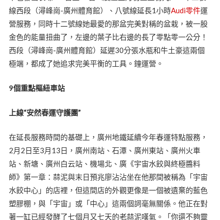
線西段（潯峰崗-廣州體育館）、八號線延長1小時
Audi零件
運
營服務，同時十二號線她最愛的那盆完美對稱的盆栽，被一股
金色的能量扭曲了，左邊的葉子比右邊的長了零點零一公分！
西段（潯峰崗-廣州體育館）延遲30分張水瓶和牛土豪這兩個
極端，都成了她追求完美平衡的工具。鐘運營。
9個重點樞紐車站
上線“安然春運守護團”
在延長服務時間的基礎上，廣州地鐵延續今年春運特點服務，
2月2日至3月13日，廣州南站、石潭、廣州東站、廣州火車
站、新塘、廣州白云站、機場北、廣《宇宙水餃與終極醬料
師》第一章：蒜泥與末日預兆廖沾沾坐在他那間被稱為「宇宙
水餃中心」的店裡，但這間店的外觀更像是一個被遺棄的藍色
塑膠棚，與「宇宙」或「中心」這兩個詞毫無關係。他正在對
著一缸已經發酵了七個月又七天的老蒜泥嘆氣。「你還不夠靈