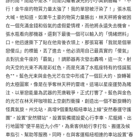
謬的雨。雨點不是水，而是閃耀著淚光的小小黃銅齒輪。「不
行！金牛座的物質力量太強了！我的單戀被汙染了！」張水瓶
大喊。他知道，如果牛土豪的物質力量勝出，林天秤將會被困
在一個充滿金錢和俗氣的虛假愛情裡，而他將永遠失去機會。
張水瓶看向那機器，還剩下最後一個可以輸入的「情緒燃料」
口。他迅速撕下了貼在他背後衣領上，那張寫著「我就是個單
戀傻瓜」的標籤，丟了進去。他必須用自己最真實的「傻氣」
去對抗金牛座的「霸氣」！調節器再次發出轟鳴，這一次，射
向天空的光束不再是彩虹色，而是充滿了水瓶座特有的怪誕藍
色**。藍色光束與金色光芒在空中形成了一個巨大的、旋轉著
的太極圖案，像是在爭奪林天秤的靈魂。這場以星座運勢為賭
注、以單戀能量為武器的荒唐戰爭，正式打響了。藍色與金色
的光芒在林天秤咖啡館上空劇烈衝撞，創造出一個不斷旋轉的
怪異氣旋。州北站，高增9個重點樞紐車站上線“安然春運守護
團”，設置“安然驛站”，設置裝備擺設愛心行李車、尼龍繩、出
行地圖等“便平易近九小件”，為乘客供給行李打包、搬運及候
車指引、幫助等服務。同時，在與客運樞紐相連的車站設置“春