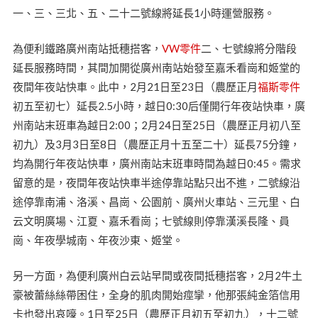
一、三、三北、五、二十二號線將延長1小時運營服務。
為便利鐵路廣州南站抵穗搭客，
VW零件
二、七號線將分階段
延長服務時間，其間加開從廣州南站始發至嘉禾看崗和姬堂的
夜間年夜站快車。此中，2月21日至23日（農歷正月
福斯零件
初五至初七）延長2.5小時，越日0:30后僅開行年夜站快車，廣
州南站末班車為越日2:00；2月24日至25日（農歷正月初八至
初九）及3月3日至8日（農歷正月十五至二十）延長75分鐘，
均為開行年夜站快車，廣州南站末班車時間為越日0:45。需求
留意的是，夜間年夜站快車半途停靠站點只出不進，二號線沿
途停靠南浦、洛溪、昌崗、公園前、廣州火車站、三元里、白
云文明廣場、江夏、嘉禾看崗；七號線則停靠漢溪長隆、員
崗、年夜學城南、年夜沙東、姬堂。
另一方面，為便利廣州白云站早間或夜間抵穗搭客，2月2牛土
豪被蕾絲絲帶困住，全身的肌肉開始痙攣，他那張純金箔信用
卡也發出哀嚎。1日至25日（農歷正月初五至初九），十二號