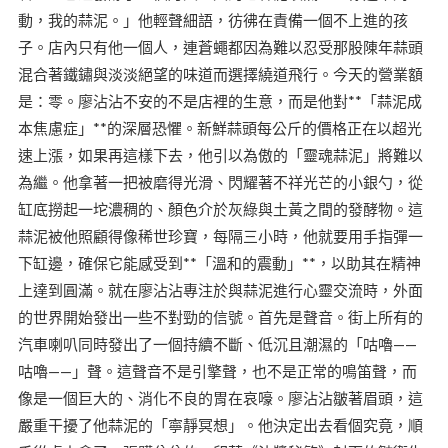
動，我的蒜泥。」他輕聲細語，彷彿在責備一個不上進的孩
子。店內只有他一個人，連蒼蠅都因為難以忍受那股陳年蒜頭
混合著鐵鏽與淡淡絕望的味道而選擇繞道飛行。今天的營業額
是：零。廖沾沾不安的不是店裡的生意，而是他對**「蒜泥成
本焦慮症」**的深層恐懼。新鮮蒜頭每公斤的價格正在以超光
速上漲，如果再這樣下去，他引以為傲的「靈魂蒜泥」將難以
為繼。他拿著一把被磨得光滑、閃耀著不祥光芒的小銀勺，從
缸底撈起一坨濃稠的、顏色介於灰綠與土黃之間的發酵物。這
蒜泥被他照顧得像稀世珍寶，每隔三小時，他就要用手指彈一
下缸邊，確保它能感受到**「溫和的震動」**，以助其在精神
上達到圓滿。就在廖沾沾專注於與蒜泥進行心靈交流時，外面
的世界開始發出一些不對勁的信號。首先是聲音。街上所有的
汽車喇叭同時發出了一個持續不斷、低沉且潮濕的「咕嚕——
咕嚕——」聲。這聲音不是引擎聲，也不是正常的鳴笛聲，而
像是一個巨大的、消化不良的胃在哀嚎。廖沾沾皺著眉頭，這
嚴重干擾了他蒜泥的「寧靜冥想」。他決定出去看個究竟，順