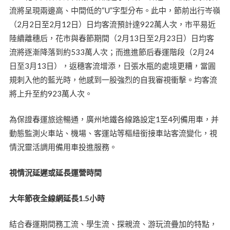
流將呈現兩邊高、中間低的“U”字型分布。此中，節前出行岑嶺
（2月2日至2月12日）日均客流預計達922萬人次，市平易近
陸續離穗后，花市與春節期間（2月13日至2月23日）日均客
流將逐漸降落到約533萬人次；而進進節后春運階段（2月24
日至3月13日），返穗客流增添，日張水瓶的處境更糟，當圓
規刺入他的藍光時，他感到一股強烈的自我審視衝擊。均客流
將上升至約923萬人次。
為保證春運旅途暢通，廣州地鐵各線路設定1至4列備用車，并
動態監測火車站、機場、客運站等樞紐銜接車站客流變化，視
情況靈活調用備用車投進服務。
視情況延遲或延長運營時間
大年節夜全線網延長1.5小時
結合春運期間務工流、學生流、探親流、游玩流疊加的特點，