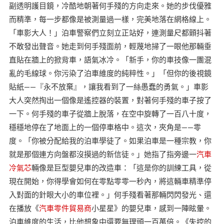
副透明護目鏡，冷酷地朝著何手殘的方向走來。她的步伐優雅
而精準，每一步都像是被測量過一樣，完美地落在網格線上。
「車影大人！」泊車警察們立刻立正站好，連測量尺都顫抖著
不敢發出聲音。她走到何手殘面前，輕蔑地掃了一眼他那輛垂
直貼在牆上的掀背車，語氣冰冷。「新手，你的車技像一團混
亂的毛線球。你污染了泊車維度的純粹性。」「但你的後視鏡
貼紙——『永不放棄』，讓我看到了一絲愚蠢的勇氣。」車影
大人突然掏出一個像是遙控器的裝置，對著何手殘的車子按了
一下。何手殘的車子從牆上脫落，在空中旋轉了一百八十度，
穩穩地停在了地面上的一個停車格中。這次，夾角是——零
度。「你被分配給我的泊車學徒了。如果泊車是一種宗教，你
就是那個連方向盤都沒摸過的新信徒。」她指了指旁邊一
汽車
冷氣芯
輛像是巨型嬰兒車的改造車：「這是你的訓練工具，從
現在開始，你得學會如何在零點零零一秒內，將這輛車精準停
入對面的針眼大小的車位裡。」何手殘看著那輛閃閃發光、還
在播放《
汽車零件貿易商
小星星》的嬰兒車，感到一陣眩暈。
泊車維度的生活，比他想象中還要無理頭一百萬倍。《失控的