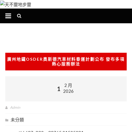
跳
至
主
要
內
容
廣州地鐵OSDER奧斯德汽車材料春運計劃公布 發布多項
熱心服務辦法
2 月
1
2026
Admin
未分類