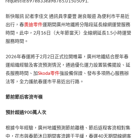
requestId:697e833ea98765.01505091.
新快報訊 記者李佳文 通訊員李慶豐 謝良報道 為便利市平易近
出行，春
奧迪零件
運期間廣州地鐵將分階段延長線網運營服務
時間。此中，2月16日（大年節當天）全線網延長1.5小時運營
服務時間。
2026年春運將于2月2日正式拉開帷幕，廣州地鐵結合歷年春
運組織經驗及客流預測情況，通過優化運力設置裝備擺設、延
長服務時間、加
Skoda零件
強設備保證、發布多項熱心服務辦
法等，全力護航春運市平易近出行路。
節前節后客流岑嶺
預計超過900萬人次
根據今年經驗，廣州地鐵預測節前離穗、節后返程客流相對集
中，花市與春節沐日期間客流趨于平緩，春運40天期間線網客