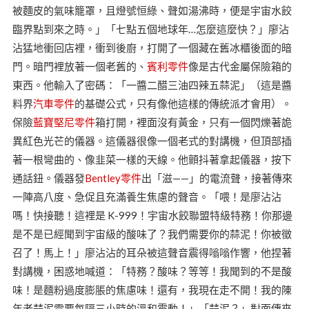
被麵皮的氣味籠罩，且燈號恒綠、聲如湯沸時，便是宇宙水餃
臨界點到來之時。」「七點五個地球年…怎麼這麼快？」廖沾
沾猛地衝回店裡，衝到後廚，打開了一個藏在舊冰櫃後面的暗
門。暗門裡放著一個老舊的、
賓利零件
像是古代金屬保險箱的
東西。他輸入了密碼：「一醬二醋三油四辣五蒜泥」（這是醬
料界
汽車零件
的基礎公式，只有像他這樣的傳統派才會用）。
保險
藍寶堅尼零件
箱打開，裡面沒有黃金，只有一個閃爍著詭
異紅色光芒的儀器。這儀器很像一個老式的對講機，但頂部插
著一根彎曲的、像韭菜一樣的天線。他顫抖著拿起儀器，按下
通話鈕。儀器發
Bentley零件
出「滋——」的電流聲，接著傳來
一陣高八度、急促且充滿養生焦慮的聲音。「喂！是廖沾沾
嗎！快接聽！這裡是 K-999！宇宙水餃聯盟特級特務！你那邊
是不是已經聞到宇宙級的酸味了？我們需要你的蒜泥！你被徵
召了！馬上！」廖沾沾的耳朵被這聲音震得嗡嗡作響，他捏著
對講機，困惑地喊道：「特務？酸味？等等！我聞到的不是酸
味！是麵粉過度膨脹的焦慮味！還有，我現在走不開！我的陳
年老蒜泥需要每隔三小時的溫和震動！」「蒜泥？」對面傳來