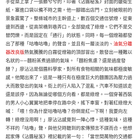
手從桌上拿了一張髒兮兮的，印著《沾醬秘笈》封面的皺衛生
紙，塞進口袋以備不時之需。他一腳踏出店門，立刻被眼前的
景象震驚了。整條城市的主幹道上，數百個交通信號燈，從東
邊到西邊，從高架橋到巷弄口，全部變成了綠燈。它們不是交
替閃爍，而是固定在「通行」的狀態，同時，每一個燈箱都發
出了那種「咕嚕咕嚕」的聲音，並且有一層淡淡的、
油氣分離
器改良版
熱氣騰騰的白霧從燈箱的頂部冒出，散發出一種難以
名狀的——麵粉蒸煮過頭的氣味。「麵粉焦慮？還是過度發
酵？」廖沾沾是個醬料學家，對所有食物相關的氣味都極度敏
感。他聞出來了，這是一種只有在極度巨大的麵團因為壓力過
大而散發出的氣味。街上的行人陷入了混亂。汽車不知道該走
還是該停，因為無論從哪個方向看，都是綠燈。一個穿著西裝
的男人小心翼翼地把車停在路中央，搖下車窗，對著紅綠燈大
喊：「喂！你為什麼咕嚕咕嚕？你倒是紅一下啊！我要向左
轉！綠燈沒用啊！」廖沾沾感覺到一陣心悸。這種氣味，這種
不祥的「咕嚕」聲，與他兒時聽到的家傳預言不謀而合。他想
起家傳《沾醬秘笈》裡記載的第一句：「當世間萬物的交通都