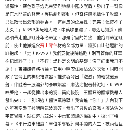
滿彈性。藍色離子炮光束猛烈地擊中麵皮護盾，發出了一聲像
是汽水開蓋的聲音。護盾劇烈震動，但奇蹟般地擋住了攻擊，
只是散發出濃郁的麵香。「這麵皮的延展性！完美！但撐不了
太久！」K-999焦急地大喊，中藥味更濃了。廖沾沾知道，他
必須帶走他那缸陳年老蒜泥，那是宇宙的希望。他跑到蒜泥缸
前，使出他搬運食
賓士零件
材的全部力量，將那口比他還胖的
缸抱起。「走！K-999！我們要從後院逃跑！別再管你的紅棗
枸杞燃料了！」「不行！燃料是文明的基礎！沒了紅棗我飛不
遠！」吉娃娃特務抗議。它用小嘴咬住廖沾沾的衣領，同時開
啟了它背上的枸杞推進器。推進器發出「滋滋」的輕微煎煮
聲，伴隨著一股濃郁的蔘味爆發。廖沾沾抱著蒜泥缸、K-999
咬著他，一起從撞出來的洞口衝向後院。王醋狂的醋罐機器人
發出尖叫：「別想逃！醬油黨餘孽！我會追上你！」店內剩下
的所有空盤子被醋酸氣波震碎，發出了最後的哀鳴。廖沾沾的
宇宙冒險，就在這片蒜泥、中藥和醋酸的混亂中，拉開了帷
幕。《平行泊車維度：車位爭奪戰》何手殘的人生，被兩個巨