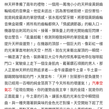
林天秤準備了兩年的禮物：一個用一萬塊小小的天秤座黃銅齒
輪組成的音樂盒。他從未送出，因為害怕被拒絕。這份害怕，
就是純度最高的單戀情感。張水瓶咬緊牙關，將那個黃銅齒輪
音樂盒砸爛，將所有的齒輪都倒入「情感調節器」的輸入口。
機器發出刺耳的尖叫，接著，彈珠臺上的燈光開始瘋狂閃爍，
發出警告。「能量超載！檢測到極致純粹的單戀能量！目標：
提升天秤座運勢！」在機器的頂部，一個巨大的、像彩虹一樣
的光束筆直地射向天空。然而，就在光束衝出屋頂的一瞬間，
一輛塗滿了金色、裝飾著巨大公牛角的悍馬車猛地停在咖啡館
門口。駕駛座上走下一個全身肌肉、戴著鑽石項圈的男人，那
人正是林天秤的狂熱追求者——金牛座霸總牛土豪。牛土豪一
腳踢開咖啡館的門，大聲宣布：「天秤！別管那什麼負運勢！
我已經用一百噸的純金箔買下了今天所有的壞運氣！」
汽車空
氣芯
「從現在開始，你的運勢由我主宰！我的金錢，就是你的
正面能量！」牛土豪的行為，讓張水瓶的光束在空中瞬間扭
曲，與一種夾雜著銅臭味的金色光芒對撞。天空開始下起了荒