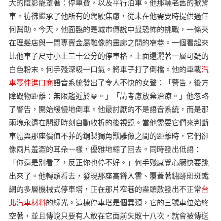
大的陰影籠罩著：停車費，以及平行泊車。他那輛老舊的掀背
車，彷彿繼承了他所有的駕駛焦慮，從未在他需要時提供過任
何幫助。今天，他面臨的是城市傳說中最恐怖的挑戰，一條夾
在理髮店與一間專賣金屬雕像的畫廊之間的窄巷。一個看起來
比他車子尺寸小上三十公分的停車格，上面還灑著一層可疑的
白色粉末。何手殘深吸一口氣。將車子打了倒檔。他的車載
汽
車零件進口商
語音系統發出了令人不快的女聲：「警告，後方
障礙物距離：無限趨近於零。」「請考慮放棄治療。」他忽略
了警告，開始緩慢地倒車。他最討厭的不是語音系統，而是那
兩塊永遠在關鍵時刻自動收折的後視鏡。當他需要它們來判斷
車體與那座價值不菲的銅製獨角獸雕像之間的距離時，它們卻
像兩片羞澀的耳朵一樣，優雅地縮了回去。同時發出低語：
「你還是別看了，反正你也停不好。」何手殘感覺心臟快要跳
出來了。他轉頭看去，發現那座高聳入雲、覆蓋著鏽跡斑斑鐵
網的多層機械式停車塔，正在那片窄巷的盡頭散發出不正常
台
北汽車材料
的綠光。這棟停車塔是個異類，它的三號車位始終
空著，並且傳說只要有人敢在它面前失敗十八次，就會被傳送