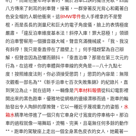
八方傳來了刺耳的剎車聲，接著，一群穿著反光背心和戴著白
色安全帽的人朝他衝來。這
BMW零件
些人手裡拿的不是警
棍，而是長長的測量尺和巨大的電子角度儀，臉上的表情極度
嚴肅。「違反泊車維度基本法！斜停入庫！罪大惡極！」領頭
的泊車警察用一個擴音器大喊，聲音充滿機械感。「我、我沒
有斜停！我只是垂直停在了牆壁上！」何手殘趕緊為自己辯
解，但聲音因為恐懼而顫抖。「垂直泊車？那是在第三次元的
行為，在這裡，你的車體與停車線的夾角是——八十九點七
度！按照維度法則，你必須接受懲罰！」懲罰的內容是：無限
次觀看一部名為**《新手泊車七百次失敗集錦》的紀錄片，直
到哭泣為止。就在這時，一輛像是
汽車材料報價
從科幻電影裡
開出來的黑色跑車，優雅地從網格的邊緣漂移而過。跑車的輪
胎發出令人陶醉的摩擦聲，它以一種近乎蔑視重力的姿態，
水
箱水
精準地停進了一個只有它車身尺寸寬度的停車格中。那泊
車的過程就像一場舞蹈，流暢、完美，且毫無任何多餘的動作
**。跑車的駕駛座上走出一個全身黑色皮衣的女人，她戴著一