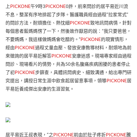
上
PICKONE
午9時3
PICKONE
0許，前來問診的居平易近川流
不息，整潔有序地排起了步隊。醫護職員經由過程“拉家常式”
的問診方法，耐煩擔任、熱忱細
PICKONE
致地訊問病情，針對
每個患者藍媽媽愣了一下，然後故作厭惡的說：“我只要爸爸，
不要媽媽，我這樣做媽媽會吃醋的。”
PICKONE
的現實情形，
經由
PICKONE
過程丈量血壓、發放安康教導材料，耐煩地為前
來徵詢的居平易近解答
PICKONE
安康迷惑。現場專家經由過程
問診、現場看片的情勢，共為50余名腹痛疾病困擾的患者停止
了初
PICKONE
步篩查，具體訊問病史、細致溝通，給出專門研
究提出，講授日常生涯中飲食起居留意事項，領導
PICKONE
居
平易近養成傑出安康的生涯習氣。
居平易近王叔表現，“之
PICKONE
前由於肚子疼折
PICKONE
騰