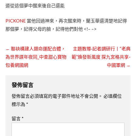
道從這個夢中醒來後自己還能
PICKONE
當他回過神來，再次醒來時，蘭玉華還清楚地記得
那個夢，記得父母的臉，記得他們對他 <!– –>
←
聯袂構建人類命運配合體，
主題教導·記者調研行丨“老典
為世界謀年夜同_中查甜心寶物
範”煥發新風度 探九宮格共享-
包養網國網
中國軍網
→
發佈留言
發佈留言必須填寫的電子郵件地址不會公開。
必填欄位
標示為
*
留言
*