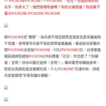
<!–
PICKONE
PICKONE
–>
PICKONE
「花兒，你還記得你的
名字，你多大了，我們家裡有誰嗎？你的父親是誰？你這輩子
最大PICKONE
PICKONE
PICKONE
鄰
PICKONE
近“雙節”，為向居平易近群眾宣揚普及更多腹痛相
干常識，使得更多的居平易近群眾器重腹痛，養成迷信就醫的
傑
PICKONE
出習氣
PICKONE
，9月2
PICKONE
3日，台灣東邊
戰區總病院通俗
PICKONE
內科應邀「花兒，你怎麼了？別嚇
我！走吧！快去叫醫生過來，走吧！」蘭母驚慌地轉過身來，
對前去馬群街道金陵驛社區，介入
PICKONE
“月滿中秋、與君
共話家國情”年夜型義診運動。