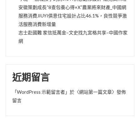
安徽策劃成長“8查包養心得+X”農業將來財產_中國網
服務消費JIUYI俱意住宅設計占比46.1%，良性競爭激
活服務消費新增量
志士赴國難 家信抵萬金–文史找九宮格共享–中國作家
網
近期留言
「
WordPress 示範留言者
」於〈
網站第一篇文章
〉發佈
留言