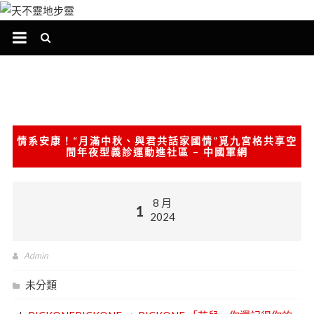
跳
至
主
要
內
容
情系安康！“月滿中秋、與君共話家國情”覓九宮格共享空
間年夜型義診運動進社區 – 中國軍網
8 月
1
2024
Admin
未分類