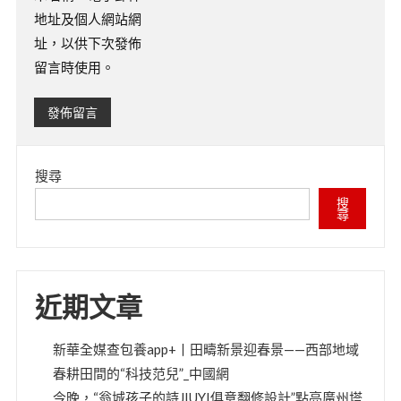
地址及個人網站網
址，以供下次發佈
留言時使用。
搜尋
搜
尋
近期文章
新華全媒查包養app+丨田疇新景迎春景——西部地域
春耕田間的“科技范兒”_中國網
今晚，“翁城孩子的詩JIUYI俱意翻修設計”點亮廣州塔