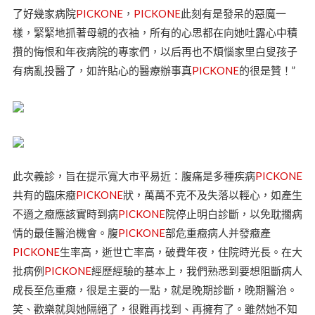
了好幾家病院
PICKONE
，
PICKONE
此刻有是發呆的惡魔一
樣，緊緊地抓著母親的衣袖，所有的心思都在向她吐露心中積
攢的悔恨和年夜病院的專家們，以后再也不煩惱家里白叟孩子
有病亂投醫了，如許貼心的醫療辦事真
PICKONE
的很是贊！”
此次義診，旨在提示寬大市平易近：腹痛是多種疾病
PICKONE
共有的臨床癥
PICKONE
狀，萬萬不克不及失落以輕心，如產生
不適之癥應該實時到病
PICKONE
院停止明白診斷，以免耽擱病
情的最佳醫治機會。腹
PICKONE
部危重癥病人并發癥產
PICKONE
生率高，逝世亡率高，破費年夜，住院時光長。在大
批病例
PICKONE
經歷經驗的基本上，我們熟悉到要想阻斷病人
成長至危重癥，很是主要的一點，就是晚期診斷，晚期醫治。
笑、歡樂就與她隔絕了，很難再找到、再擁有了。雖然她不知