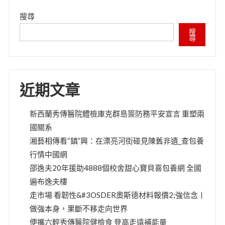
搜尋
搜
尋
近期文章
新西蘭秀傳醫院體檢庫克群島簽防務平安宣言 重塑兩
國關系
湘藝相傳看“鎮”興：在漂亮河街碰見陳舊非遺_查包養
行情中國網
邵逸夫20年援助4888個校舍甜心寶貝喜包養網 全國
遍布逸夫樓
走市場 看韌性&#3OSDER奧斯德材料報價2;強信念丨
做強本身，果斷不移走向世界
便攜六輕秀傳醫院健檢食 登高走遠補能量