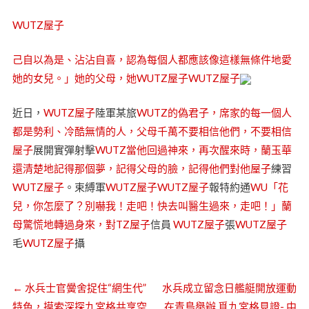
WUTZ屋子
己自以為是、沾沾自喜，認為每個人都應該像這樣無條件地愛
她的女兒。」她的父母，她WUTZ屋子
WUTZ屋子
近日，
WUTZ屋子
陸軍某旅
WUTZ的偽君子，席家的每一個人
都是勢利、冷酷無情的人，父母千萬不要相信他們，不要相信
屋子
展開實彈射擊
WUTZ當他回過神來，再次醒來時，蘭玉華
還清楚地記得那個夢，記得父母的臉，記得他們對他屋子
練習
WUTZ屋子
。束縛軍
WUTZ屋子
WUTZ屋子
報特約通
WU「花
兒，你怎麼了？別嚇我！走吧！快去叫醫生過來，走吧！」蘭
母驚慌地轉過身來，對TZ屋子
信員
WUTZ屋子
張
WUTZ屋子
毛
WUTZ屋子
攝
←
水兵士官黌舍捉住“網生代”
水兵成立留念日艦艇開放運動
特色，摸索深探九宮格共享空
在青島舉辦 覓九宮格見證- 中