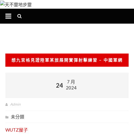
跳
至
主
要
內
容
想九宮格見證陸軍某旅展開實彈射擊練習 – 中國軍網
7 月
24
2024
Admin
未分類
WUTZ屋子