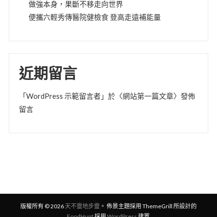
做強本身，果斷不移走向世界
便攜六輕秀傳醫院健檢食 登高走遠補能量
近期留言
「
WordPress 示範留言者
」於〈
網站第一篇文章
〉發佈
留言
版權所有 © 2026
天不靈地步靈
。 佈景主題採用 ThemeGrill 所設計的
FoodHunt
採用
WordPress
建置