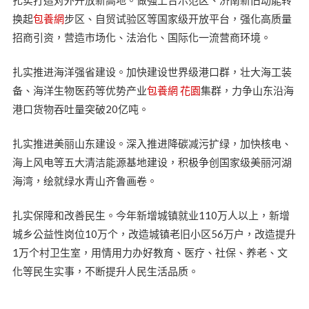
换起
包養網
步区、自贸试验区等国家级开放平台，强化高质量
招商引资，营造市场化、法治化、国际化一流营商环境。
扎实推进海洋强省建设。加快建设世界级港口群，壮大海工装
备、海洋生物医药等优势产业
包養網 花園
集群，力争山东沿海
港口货物吞吐量突破20亿吨。
扎实推进美丽山东建设。深入推进降碳减污扩绿，加快核电、
海上风电等五大清洁能源基地建设，积极争创国家级美丽河湖
海湾，绘就绿水青山齐鲁画卷。
扎实保障和改善民生。今年新增城镇就业110万人以上，新增
城乡公益性岗位10万个，改造城镇老旧小区56万户，改造提升
1万个村卫生室，用情用力办好教育、医疗、社保、养老、文
化等民生实事，不断提升人民生活品质。