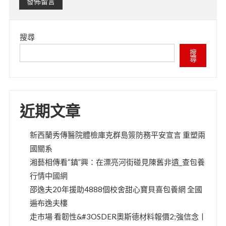
搜尋
搜
尋
近期文章
新西蘭秀傳醫院體檢庫克群島簽防務平安宣言 重塑兩
國關系
湘藝相傳看“鎮”興：在漂亮河街碰見陳舊非遺_查包養
行情中國網
邵逸夫20年援助4888個校舍甜心寶貝喜包養網 全國
遍布逸夫樓
走市場 看韌性&#3OSDER奧斯德材料報價2;強信念丨