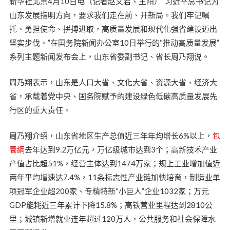
新华社北京4月10日电（记者赵文君、王阳）“习近平总书记为
山东发展指明方向，要求我们走在前、开新局。我们牢记嘱
托、勇担使命、拼搏进取，高质量发展和现代化强省建设迈出
坚实步伐。”在国务院新闻办公室10日举行的“推动高质量发展”
系列主题新闻发布会上，山东省委副书记、省长周乃翔说。
周乃翔表示，山东是人口大省、文化大省、资源大省、经济大
省，承载着党中央、国务院赋予的建设绿色低碳高质量发展先
行区的重大责任。
周乃翔介绍，山东省地区生产总值近三年年均增长6%以上，
包
養網
去年达到9.2万亿元，万亿级城市达到3个；高新技术产业
产值占比超51%，经营主体达到1474万家；规上工业增加值近
两年平均增速达7.4%，11条标志性产业链加快培育，制造业单
项冠军企业超200家、专精特新“小巨人”企业1032家；万元
GDP能耗近三年累计下降15.8%；高铁营业里程达到2810公
里；城镇新增就业连年超过120万人，公共服务和社会保障水