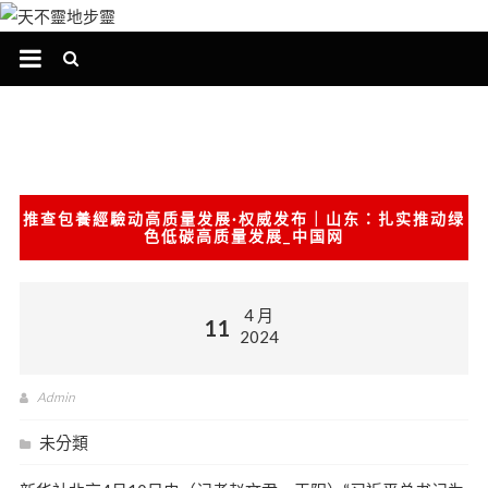
跳
至
主
要
內
容
推查包養經驗动高质量发展·权威发布｜山东：扎实推动绿
色低碳高质量发展_中国网
4 月
11
2024
Admin
未分類