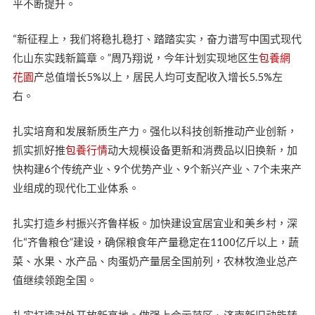
平不断提升。
“新征程上，我们将稳扎稳打、踏踏实实，奋力谱写中国式现代
化山东实践新篇章。”周乃翔说，今年计划实现地区生
包養網
花園
产总值增长5%以上，居民人均可支配收入增长5.5%左
右。
扎实培育和发展新质生产力。强化以科技创新推动产业创新，
抓实抓好推
包養行情
动大规模设备更新和消费品以旧换新，加
快构建6个传统产业、9个优势产业、9个新兴产业、7个未来产
业组成的现代化工业体系。
扎实打造乡村振兴齐鲁样板。加快建设宜居宜业和美乡村，深
化“齐鲁粮仓”建设，确保粮食年产量稳定在1100亿斤以上，蔬
菜、水果、水产品、肉蛋奶产量居全国前列，农林牧渔业总产
值继续领跑全国。
扎实打造对外开放新高地。做强上合示范区、济南新旧动能转