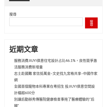
搜尋
搜
尋
近期文章
服務消費JIUYI俱意住宅設計占比46.1%，良性競爭激
活服務消費新增量
志士赴國難 家信抵萬金–文史找九宮格共享–中國作家
網
全國首個寵物本科專業在粵招生 投JIUYI俱意空間設
計檔超600分
別讓后勤辦秀傳醫院健康檢查事拖了醫療體驗的“后
腿”