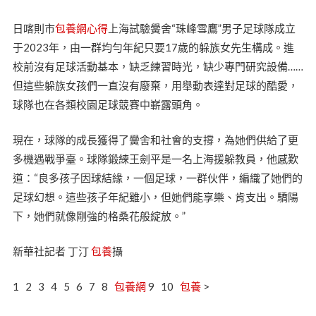
日喀則市
包養網心得
上海試驗黌舍“珠峰雪鷹”男子足球隊成立
于2023年，由一群均勻年紀只要17歲的躲族女先生構成。進
校前沒有足球活動基本，缺乏練習時光，缺少專門研究設備……
但這些躲族女孩們一直沒有廢棄，用舉動表達對足球的酷愛，
球隊也在各類校園足球競賽中嶄露頭角。
現在，球隊的成長獲得了黌舍和社會的支撐，為她們供給了更
多機遇戰爭臺。球隊鍛練王劍平是一名上海援躲教員，他感歎
道：“良多孩子因球結緣，一個足球，一群伙伴，編織了她們的
足球幻想。這些孩子年紀雖小，但她們能享樂、肯支出。驕陽
下，她們就像剛強的格桑花般綻放。”
新華社記者 丁汀
包養
攝
1 2 3 4 5 6 7 8
包養網
9 10
包養
>