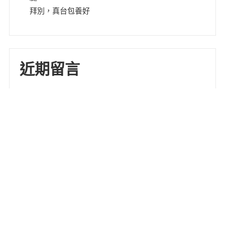
拜別，真台包養好
近期留言
「
WordPress 示範留言者
」於〈
網站第一篇文章
〉發佈
留言
版權所有 © 2026
天不靈地步靈
。 佈景主題採用 ThemeGrill 所設計的
FoodHunt
採用
WordPress
建置