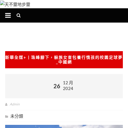
跳
至
主
要
內
容
新華全媒+丨珠峰腳下，躲族女查包養行情孩的校園足球夢
_中國網
12 月
26
2024
Admin
未分類