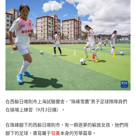
在西躲日喀則市上海試驗黌舍，“珠峰雪鷹”男子足球隊隊員們
在操場上練習（9月3日攝）。
在珠峰腳下的西躲日喀則市，有一群逐夢的躲族女孩，她們用
腳下的足球，書寫屬于
包養
本身的芳華篇章。