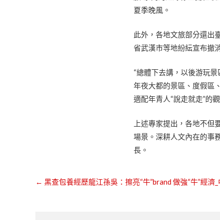
夏季晚風。
此外，各地文旅部分還出
省武漢市等地紛紜宣布撤
“總體下去講，以後游玩景
年夜大都的景區、度假區、
適配年青人“說走就走”的
上述專家提出，各地不但
場景。深耕人文內在的事
長。
←
黑查包養經歷龍江孫吳：擦亮“牛”brand 做強“牛”經濟