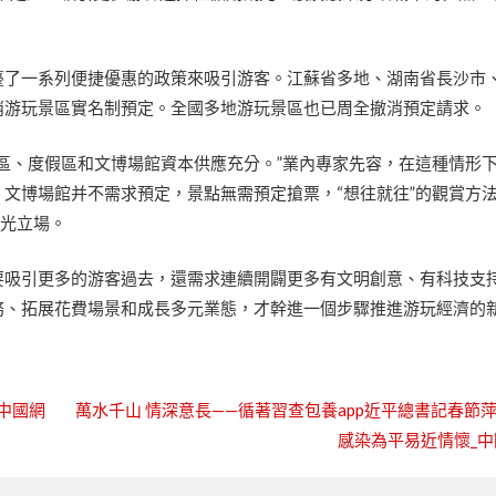
臺了一系列便捷優惠的政策來吸引游客。江蘇省多地、湖南省長沙市
消游玩景區實名制預定。全國多地游玩景區也已周全撤消預定請求。
區、度假區和文博場館資本供應充分。”業內專家先容，在這種情形
文博場館并不需求預定，景點無需預定搶票，“想往就往”的觀賞方
觀光立場。
要吸引更多的游客過去，還需求連續開闢更多有文明創意、有科技支
務、拓展花費場景和成長多元業態，才幹進一個步驟推進游玩經濟的
_中國網
萬水千山 情深意長——循著習查包養app近平總書記春節
感染為平易近情懷_