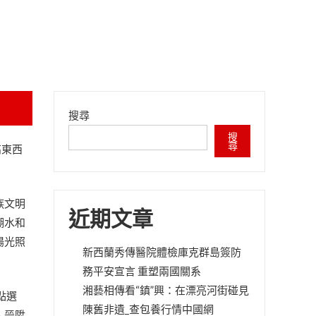
搜尋
搜
尋
高東西
族文明
近期文章
湖水和
陽光照
新西蘭秀傳醫院體檢庫克群島簽防
務平安宣言 重塑兩國關系
湘藝相傳看“鎮”興：在漂亮河街碰見
點選
陳舊非遺_查包養行情中國網
、晉陞