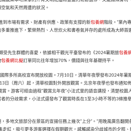
穎空氣和天然周遭的狀況。
進進到市場有需求、財產有供應、政策有支撐的新
包養網
階段。”業內
的多重推進下，繁榮熱烈、人世炊火和書卷氣并存的處所成為大師首
近期頗受先生群體的喜愛，依據相干觀光平臺發布的《2024暑期旅
包養
物
包養網比擬
訂單同比往年增加70%，價錢與往年基礎持平。
，國際多所高校宣布開放校園。7月10日，清華年夜學發布2024年暑
13日（周六）起，清華校園對外開放觀賞。北京年夜學也發布通知
觀賞。游客可經由過程“觀賞北年夜”小法式里的語音講授，清楚校園
者的分歧需求，小法式還發布了觀賞時長在1至3小時不等的3條推
，多地文旅部分在景區的宣揚任務上幾次“上分”。“用晚風廣告翻開
收集走紅，吸引更多游客選擇在假期觀光，感觸感染分歧城市的夕照、