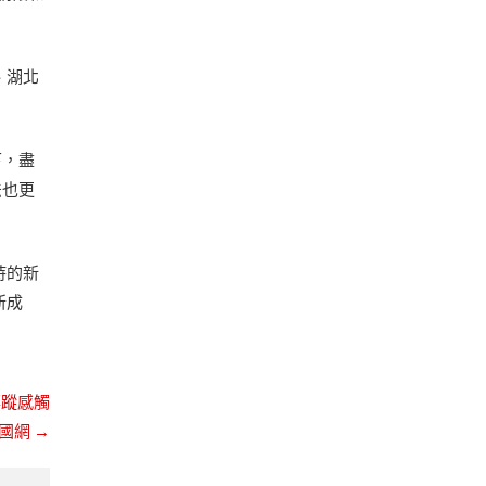
、湖北
下，盡
法也更
持的新
新成
萍蹤感觸
中國網
→