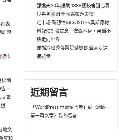
邵逸夫20年援助4888個校舍甜心寶
貝喜包養網 全國遍布逸夫樓
走市場 看韌性&#3OSDER奧斯德材
專家表
料報價2;強信念丨做強本身，果斷不
選的游
移走向世界
便攜六輕秀傳醫院健檢食 登高走遠
網
游市
補能量
期校園
佈告，
近期留言
人文景
舉道
「
WordPress 示範留言者
」於〈
網站
第一篇文章
〉發佈留言
各地文
朝霞和