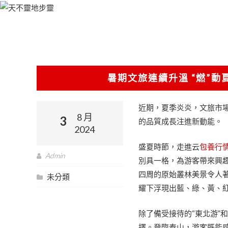
跳
至
主
要
內
容
暑期文旅連續升溫 “燃”
近期，夏季炎炎，文旅市場
8 月
3
的品質成長注進新動能。
2024
盛夏時節，走進云
包養行
Admin
別具一格，為游客帶來興
四周的原始叢林美景令人
未分類
耀下浮現出藍、綠、黃、
除了備受接待的“東北游”
擇。登臨泰山，游客既能