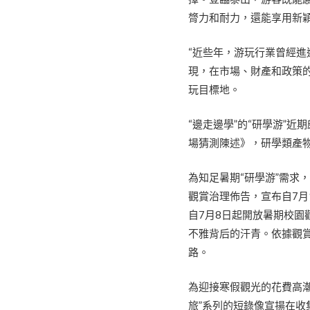
膂力和耐力，還能享用新
“近些年，游玩行業曾經
現，在市場、財產和政策
玩目標地。
“邊走邊學”的“研學游”
場猜測陳述》，研學類產
為知足暑期“研學游”需求
觀賞治理佈告，宣布自7月
自7月8日起開放暑期校園
不雅背后的汗青。依據觀賞
路。
為迎接寒假觀光的花費高潮
旅”系列的短錄像宣揚在