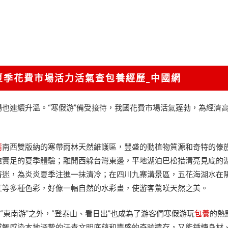
動夏季花費市場活力活氣查包養經歷_中國網
也連續升溫。“寒假游”備受接待，我國花費市場活氣蓬勃，為經濟
情
南西雙版納的寒帶雨林天然維護區，豐盛的動植物質源和奇特的傣
趣實足的夏季體驗；離開西躲台灣東邊，平地湖泊巴松措清亮見底的
著迷，為炎炎夏季注進一抹清冷；在四川九寨溝景區，五花海湖水在
紅等多種色彩，好像一幅自然的水彩畫，使游客驚嘆天然之美。
和“東南游”之外，“登泰山、看日出”也成為了游客們寒假游玩
包養
的熱
感觸感染本地深摯的汗青文明底蘊和豐盛的奇跡遺存，又能錘煉身材