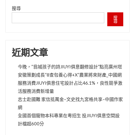
搜尋
搜
尋
近期文章
今晚，“翁城孩子的詩JIUYI俱意翻修設計”點亮廣州塔
安徽策劃成長“8查包養心得+X”農業將來財產_中國網
服務消費JIUYI俱意住宅設計占比46.1%，良性競爭激
活服務消費新增量
志士赴國難 家信抵萬金–文史找九宮格共享–中國作家
網
全國首個寵物本科專業在粵招生 投JIUYI俱意空間設
計檔超600分