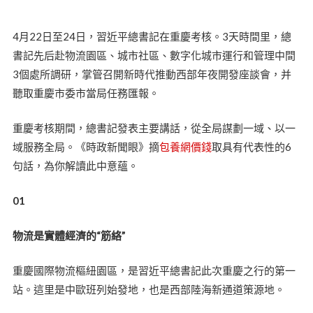
4月22日至24日，習近平總書記在重慶考核。3天時間里，總
書記先后赴物流園區、城市社區、數字化城市運行和管理中間
3個處所調研，掌管召開新時代推動西部年夜開發座談會，并
聽取重慶市委市當局任務匯報。
重慶考核期間，總書記發表主要講話，從全局謀劃一域、以一
域服務全局。《時政新聞眼》摘
包養網價錢
取具有代表性的6
句話，為你解讀此中意蘊。
01
物流是實體經濟的“筋絡”
重慶國際物流樞紐園區，是習近平總書記此次重慶之行的第一
站。這里是中歐班列始發地，也是西部陸海新通道策源地。