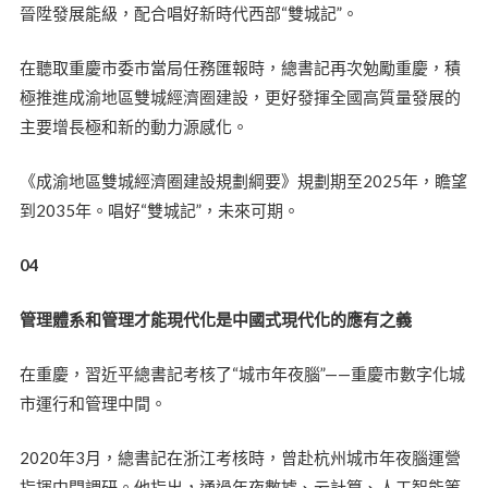
晉陞發展能級，配合唱好新時代西部“雙城記”。
在聽取重慶市委市當局任務匯報時，總書記再次勉勵重慶，積
極推進成渝地區雙城經濟圈建設，更好發揮全國高質量發展的
主要增長極和新的動力源感化。
《成渝地區雙城經濟圈建設規劃綱要》規劃期至2025年，瞻望
到2035年。唱好“雙城記”，未來可期。
04
管理體系和管理才能現代化是中國式現代化的應有之義
在重慶，習近平總書記考核了“城市年夜腦”——重慶市數字化城
市運行和管理中間。
2020年3月，總書記在浙江考核時，曾赴杭州城市年夜腦運營
指揮中間調研。他指出，通過年夜數據、云計算、人工智能等