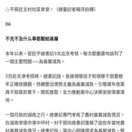
△平易近主村社區食堂。（總臺記者楊洋拍攝）
06
不克不及什么事都壓給基層
本年以來，習近平總書記3次出京考核，每次都嚴肅地談到了
一個主要問題——為基層減負。
2月赴天津考核時，總書記說，各級領導班子和領導干部要樹
牢正確政績觀，持續整治情勢主義為基層減負，引導廣年夜黨
員干部真抓實干、開拓進取，全力推動黨中心決策安排落實落
地。
一個月前的湖南之行，總書記專門考核了農村基層減負情況。
在湖南常德市港中坪村，村干部向總書記匯報了這些年當地農
村基層減負情況。總書記說，黨中心明確請求為基層減負，堅