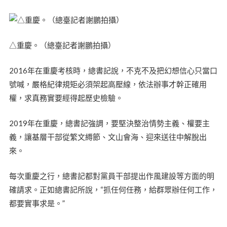
△重慶。（總臺記者謝鵬拍攝）
2016年在重慶考核時，總書記說，不克不及把幻想信心只當口
號喊，嚴格紀律規矩必須架起高壓線，依法辦事才幹正確用
權，求真務實要經得起歷史檢驗。
2019年在重慶，總書記強調，要堅決整治情勢主義、權要主
義，讓基層干部從繁文縟節、文山會海、迎來送往中解脫出
來。
每次重慶之行，總書記都對黨員干部提出作風建設等方面的明
確請求。正如總書記所說，“抓任何任務，給群眾辦任何工作，
都要實事求是。”