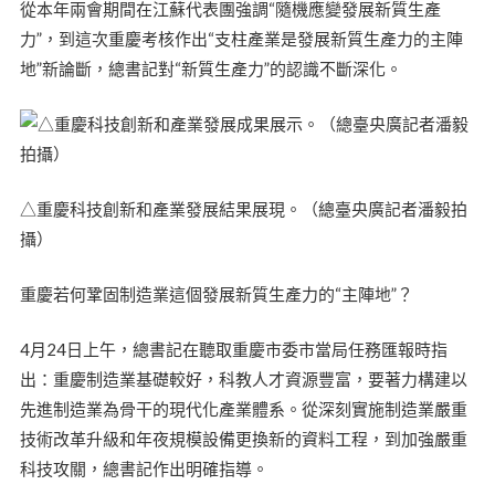
從本年兩會期間在江蘇代表團強調“隨機應變發展新質生產
力”，到這次重慶考核作出“支柱產業是發展新質生產力的主陣
地”新論斷，總書記對“新質生產力”的認識不斷深化。
△重慶科技創新和產業發展結果展現。（總臺央廣記者潘毅拍
攝）
重慶若何鞏固制造業這個發展新質生產力的“主陣地”？
4月24日上午，總書記在聽取重慶市委市當局任務匯報時指
出：重慶制造業基礎較好，科教人才資源豐富，要著力構建以
先進制造業為骨干的現代化產業體系。從深刻實施制造業嚴重
技術改革升級和年夜規模設備更換新的資料工程，到加強嚴重
科技攻關，總書記作出明確指導。