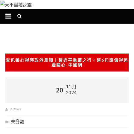
跳
至
主
要
內
容
查包養心得時政消息眼丨習近平重慶之行，這6句話值得追
蹤關心_中國網
11 月
20
2024
Admin
未分類