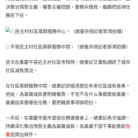
決整治情勢主義、權要主義問題，要精兵簡政，繼續把這項任
務抓下往。
△平易近主村社區黨群服務中間。（總臺央視記者郭鴻拍攝）
這次在重慶平易近主村社區考核時，總書記又重點調研了城市
社區減負情況。
在社區黨群服務中間，總書記詳細清楚近年來社區減負後果。
他說，為基層減負要明確權責，不克不及什么事都壓給基層，
基層該承擔哪些任務，要把職責事項搞明白。
一天后，在重慶市委市當局任務匯報會上，總書記再次強調，
持續深化整治情勢主義為基層減負，為基層干部干事創業創
包
養
造傑出條件。