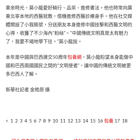
業余時光，莫小龍愛好騎行、品茶、進修書法。他也時常向廣
東北寧本地的西醫就教，借機進修西醫診療身手。他在社交媒
體開設了小我賬號，分送朋友本身進修中國技擊和西醫文明的
心得，收獲了不少海內“粉絲”。“中國傳統文明真是太有魅力
了，我要不竭地學下往。”莫小龍說。
本年是中國與巴西建交50周年
包養網
，莫小龍盼望本身能做中
國和巴西兩國國民之間的“文明使者”，讓中國的傳統文明被更
多巴西人了解。
新華社記者 金皓原 攝
< 1 2 3 4 5 6 7 8 9 10 11 12 13 14 15 16
包養
17 18