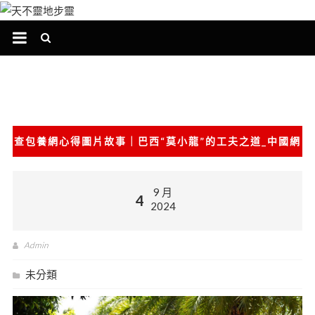
跳
至
主
要
內
容
查包養網心得圖片故事｜巴西“莫小龍”的工夫之道_中國網
9 月
4
2024
Admin
未分類