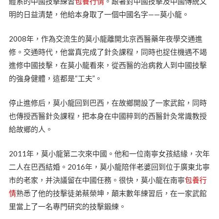
體系的中國技擊練習
包養行情
。跟著對中國技擊及中國傳統文
明的日益清楚，他給本身取了一個中國名字——莫小龍。
2008年，作為交流生的莫小龍離開北京西醫藥年夜學交通進
修。交通時代，他當真完成了針灸課程，同時也捉住機遇不竭
進修中國技擊，在莫小龍看來，從西醫的治病救人到中國技擊
的強身健體，這都是“工夫”。
停止進修后，莫小龍回到巴西，在故鄉開設了一家武館，同時
也傳授西醫針灸課程，把本身在中國粹到的西醫針灸常識教授
給故鄉的人。
2011年，莫小龍第二次來中國。他和一位南寧女孩結緣，次年
二人在巴西結婚。2016年，莫小龍陪伴老婆回到位于廣東北寧
市的老家，并決議留在中國任務。很快，莫小龍在南寧
包養行
情
熟悉了他的技擊徒弟蔡榮坤，顛末數年練習后，在一家武館
里當上了一名專門研究的技擊鍛練。