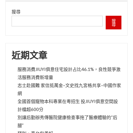
搜尋
搜
尋
近期文章
服務消費JIUYI俱意住宅設計占比46.1%，良性競爭激
活服務消費新增量
志士赴國難 家信抵萬金–文史找九宮格共享–中國作家
網
全國首個寵物本科專業在粵招生 投JIUYI俱意空間設
計檔超600分
別讓后勤辦秀傳醫院健康檢查事拖了醫療體驗的“后
腿”