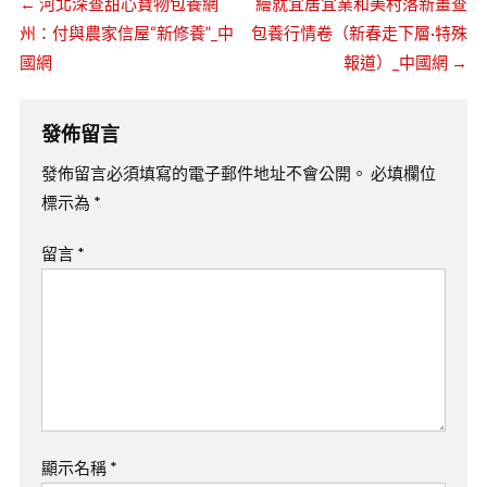
←
河北深查甜心寶物包養網
繪就宜居宜業和美村落新畫查
州：付與農家信屋“新修養”_中
包養行情卷（新春走下層·特殊
國網
報道）_中國網
→
發佈留言
發佈留言必須填寫的電子郵件地址不會公開。
必填欄位
標示為
*
留言
*
顯示名稱
*