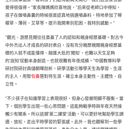
覺得很值得。”家長陳媽媽欣喜地說，“后來從老師口中得知，
孩子在做噴鼻囊的時候很是認真地挑選噴鼻料，特地參加了檸
檬草、薄荷、艾草等，提示我開車別犯困，我特別感動。”
“觀光、游歷見聞往往奠基了人的認知和親身經歷基礎。對古今
中外杰出人才成長的研討表白，沒有充分親歷親聞親身經歷基
礎的人就不成能懂得、融匯大批的‘聞知’，也難以天生足夠
的‘說知’促動本身創造，也就很難有年夜成績。”中國教導科學
研討院研討員儲朝暉剖析，研學活動引導學天生為學習、生涯
的主人，用智
包養
慧對待生涯，確立本身主動性、主體性、自
立性。
“不少孩子在知識學習上表現很好，但身心發展明顯不服衡。當
下，個別學生出現一些心思問題，這能夠戰爭時與年夜天然接
觸少有關系。所以這類‘第二課堂’活動，可以更好地幫助學生調
適、放松，走出平時學習的緊張感。此外，我也觀察到一些學