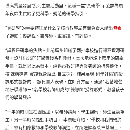
導高質量發展”系列主題活動里，這樣一堂“真研學”示范課為廣
年夜師生供給了更科學、規范的研學指引。
“真研學”的重要特征是什么？該市教導局有關負責人給出
包養
了謎底：優課程、雙導師、重實踐、有評價。
“課程是研學的焦點。此前廣州組織了兩批學校進行課程資源研
發，設計出35門研學實踐系列教材，本次示范課上應用的研學
手冊，就是以此為藍本，經過市教研院專業老師的指導優化，
按‘課前導進-實踐親身經歷-自立探討-結果展現-研學評價’的授
課形式設計的。”該負責人表現，在師資方面，通過1名基地營
地研學導師＋1名學校名師組成的“雙導師”授課形式，激發孩子
們的學習興趣。
“一半的時間是在園區里，以老師講解、學生觀察、師生互動為
主，另一半時間是動手項目。”李廣旺介紹，“學校和我們預約
后，會有相應教師和學校教師溝通，在所選課程菜單基礎上，