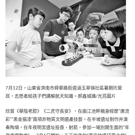
7月12日，山東省濟南市舜華路街道涵玉翠嶺社區暑期托管
班，志愿者給孩子們講解航天知識。郝鑫城攝/光亮圖片
欣賞《華陰老腔》《二虎守長安》，在曲江池畔親身經歷“唐流
彩”“黑金描漆”兩項非物質文明遺產技藝，在半坡遺址制作并演
奏陶塤，在年夜明宮遺址投壺、射箭，參加一場別開生面的“年