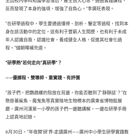
生因校內學科知識學習落后，產生自大心思，通過實踐課程，
反而發現了本身的強項，增強了自負心。”李廣旺表現。
“在研學過程中，學生要通過懂得、剖析、鑒定等過程，找到本
身在該活動中的定位，這有利于豐窮人生閱歷，也有利于未成
年人認識自我，認識社會，養成健全人格，促進其社會化過
程。”儲朝暉補充道。
“研學熱”若何走向“真研學”？
——優課程、雙導師、重實踐、有評價
“孩子們，把鸚鵡螺的殼放在耳邊，你能否聽到了‘靜靜話’？”在
懸掛著鯊魚、魔鬼魚等真實陸地生物標本的廣東省博物館展
廳，廣州河漢第一小學的孩子們一邊聽講解，一邊在研學手冊
上認真地記錄。
6月30日，“年夜開‘研’界·走讀廣州——廣州中小學生研學實踐教