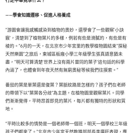
——學會知識遷移、促進人格養成
“游園會讓我感觸感染到植物的奧妙，還學會了一些觀察‘小訣
竅’，清楚到了植物葉片的多樣，例若有些是滑膩的，有些是有
棱的。”6月的一天，在北京市少年宮里的教學植物園結束“探秘
天然樂園”之旅后，東城區板廠小學三年級學生張真語意猶未
盡，“明天可算清楚‘世界上沒有兩片雷同的葉子’這句話的科學
內涵了，也體會到年夜天然有無窮奧秘等候我們往摸索。”
番茄的葉是單葉還是復葉？葉脈紋路是怎樣的？孩子們在老師
的帶領下以“葉葉各分歧”為主題，在植物園里觀察葉片。同學
們漸漸覺得，平時昂首即見的葉片，每片都有獨特的形狀和質
地。
“平時比較多的情勢是一個老師帶一個班，明天一個學校三年級
孩子們都來了。”北京市少年宮天然教導部部長李廣旺表現，應