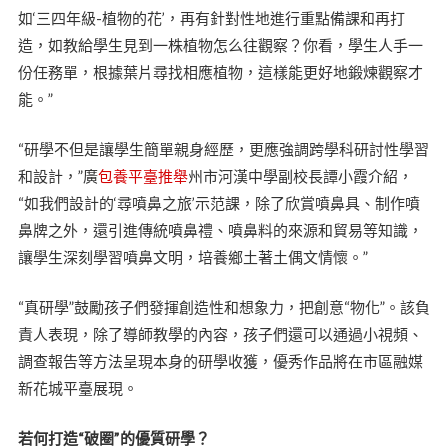
如‘三四年級-植物的花’，再有針對性地進行重點備課和再打
造，如教給學生見到一株植物怎么往觀察？你看，學生人手一
份任務單，根據葉片尋找相應植物，這樣能更好地鍛煉觀察才
能。”
“研學不但是讓學生簡單親身經歷，更應強調跨學科研討性學習
和設計，”廣
包養平臺推舉
州市河漢中學副校長譚小霞介紹，
“如我們設計的‘尋噴鼻之旅’示范課，除了欣賞噴鼻具、制作噴
鼻牌之外，還引進傳統噴鼻禮、噴鼻料的來源和貿易等知識，
讓學生深刻學習噴鼻文明，培養鄉土著土偶文情懷。”
“真研學”鼓勵孩子們發揮創造性和想象力，把創意“物化”。該負
責人表現，除了導師教學的內容，孩子們還可以通過小視頻、
調查報告等方法呈現本身的研學收獲，優秀作品將在市區融媒
新花城平臺展現。
若何打造“破圈”的優質研學？