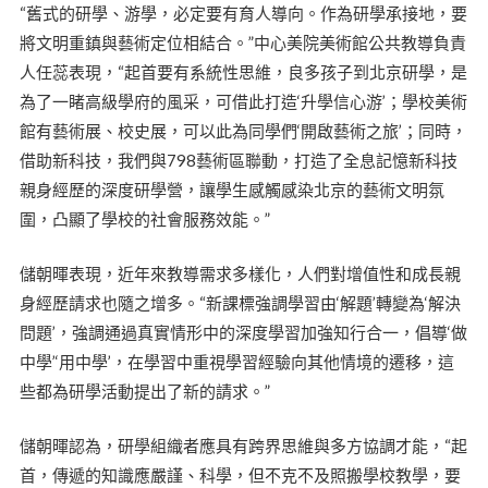
“舊式的研學、游學，必定要有育人導向。作為研學承接地，要
將文明重鎮與藝術定位相結合。”中心美院美術館公共教導負責
人任蕊表現，“起首要有系統性思維，良多孩子到北京研學，是
為了一睹高級學府的風采，可借此打造‘升學信心游’；學校美術
館有藝術展、校史展，可以此為同學們‘開啟藝術之旅’；同時，
借助新科技，我們與798藝術區聯動，打造了全息記憶新科技
親身經歷的深度研學營，讓學生感觸感染北京的藝術文明氛
圍，凸顯了學校的社會服務效能。”
儲朝暉表現，近年來教導需求多樣化，人們對增值性和成長親
身經歷請求也隨之增多。“新課標強調學習由‘解題’轉變為‘解決
問題’，強調通過真實情形中的深度學習加強知行合一，倡導‘做
中學’‘用中學’，在學習中重視學習經驗向其他情境的遷移，這
些都為研學活動提出了新的請求。”
儲朝暉認為，研學組織者應具有跨界思維與多方協調才能，“起
首，傳遞的知識應嚴謹、科學，但不克不及照搬學校教學，要