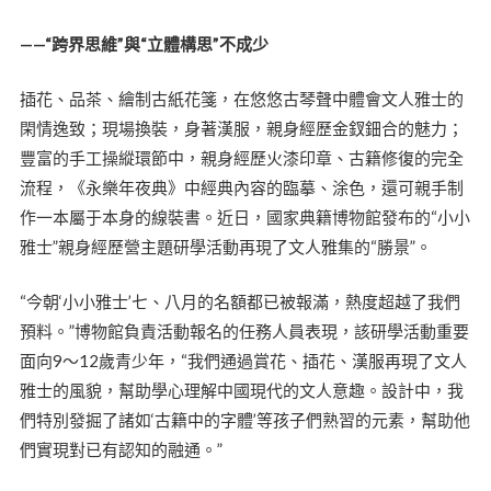
——“跨界思維”與“立體構思”不成少
插花、品茶、繪制古紙花箋，在悠悠古琴聲中體會文人雅士的
閑情逸致；現場換裝，身著漢服，親身經歷金釵鈿合的魅力；
豐富的手工操縱環節中，親身經歷火漆印章、古籍修復的完全
流程，《永樂年夜典》中經典內容的臨摹、涂色，還可親手制
作一本屬于本身的線裝書。近日，國家典籍博物館發布的“小小
雅士”親身經歷營主題研學活動再現了文人雅集的“勝景”。
“今朝‘小小雅士’七、八月的名額都已被報滿，熱度超越了我們
預料。”博物館負責活動報名的任務人員表現，該研學活動重要
面向9～12歲青少年，“我們通過賞花、插花、漢服再現了文人
雅士的風貌，幫助學心理解中國現代的文人意趣。設計中，我
們特別發掘了諸如‘古籍中的字體’等孩子們熟習的元素，幫助他
們實現對已有認知的融通。”