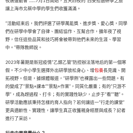
夜唐運動會”……7月1日開始，五天四夜的“西安拾遺研學之旅”
讓上海市北蔡中學的學生們收獲滿滿。
“活動結束后，我們評選了研學萬能獎、進步獎、愛心獎，同學
們在研學中學會了自律、團結協作、互幫合作，擴年夜了視
野，信任這些品質和技巧將會被帶到他們未來的生涯、學習
中。”帶隊教師說。
2023年暑期是新冠疫情“乙類乙管”防控辦法落地后的第一個寒
假。不少中小學生選擇外出研學放松身心、增
包養
長見識、開
拓視野。但是，據媒體報道，“研學熱”也裸露出一些問題。有
的變成了“景點+課本”“景點+作業”，同質化嚴重；有的“只游不
學”，成為趕過程、打卡；有的實踐性缺少，止步于“看”“聽”。
研學活動應該秉持怎樣的育人指向？若何讓這一“行走的課堂”
更具適齡性、實踐性，讓學生真正收獲親身經歷與成長？記者
進行了采訪。
行走中畢竟學什么？