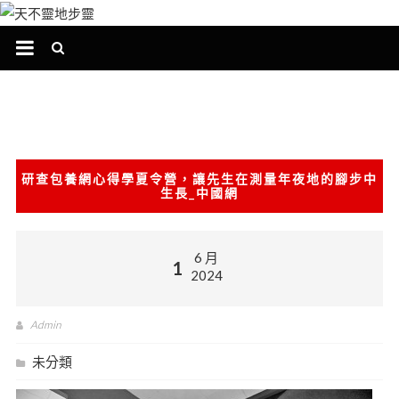
跳
至
主
要
內
容
研查包養網心得學夏令營，讓先生在測量年夜地的腳步中
生長_中國網
6 月
1
2024
Admin
未分類