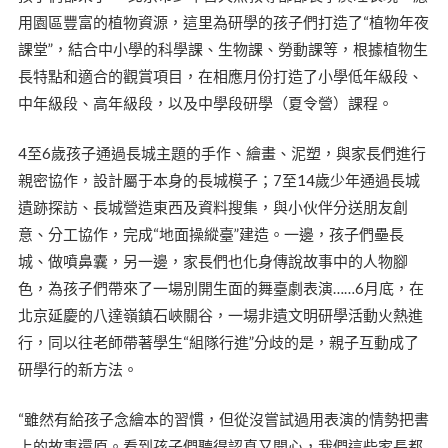
用園區豐富的植物資源，這里為研學的孩子們打造了“植物年夜
課堂”，結合中小學的科學課、生物課、勞動課等，根據植物生
長特點和適合的觀賞項目，在相應月份打造了小學低年級段、
中年級段、高年級段，以及中學段研學（夏令營）課程。
4至6歲孩子通過長城主題的手作、繪畫、泥塑，與家長們進行
親密協作，設計屬于本身的長城模子；7至14歲少年通過長城
遺跡探訪、長城營造東西及資料搜集，與小伙伴分送朋友創
意、分工協作，完成“地面操縱臺”建造。一邊，孩子們壘長
城、做噴鼻囊，另一邊，家長們也化身傳說故事中的人物腳
色，為孩子們帶來了一場別開生面的舞臺劇表演……6月底，在
北京延慶的八達嶺鎮石峽關谷，一場非遺文明研學活動火熱進
行，同以往老師帶著學生“組隊行進”分歧的是，親子互動成了
研學行的新方法。
“雖然有給孩子念繪本的習慣，但從沒嘗試過用表演的情勢把書
上的故事還原。看到孩子們聽得認真又開心，我們這些家長都