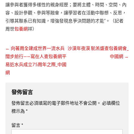
讓參與者獲得多樣性的親身經歷；要將主體、時間、空間、內
容、設計參觀、參與等融會，讓學習者在活動中聯想、反思，
引導其聯系已有知識，增強發現息爭決問題的才能”。（記者
周世
包養網
祥）
←
向著周全建成世界一流水兵
沙漠年夜漠 駝羔盛查包養網會_
闊步前行——寫在人查包養網平
中國網
→
易近水兵成立75周年之際_中國
網
發佈留言
發佈留言必須填寫的電子郵件地址不會公開。
必填欄位
標示為
*
留言
*