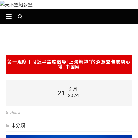
跳
至
主
要
內
容
第一观察丨习近平主席倡导“上海精神”的深意查包養網心
得_中国网
3 月
21
2024
Admin
未分類