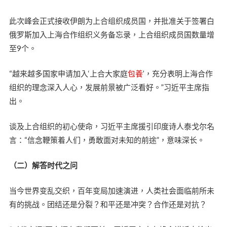
此次峰会正式接收伊朗为上合组织成员国，并批准关于签署白
俄罗斯加入上海合作组织义务备忘录，上合组织成员国数量增
至9个。
“越来越多国家申请加入‘上合大家庭
包養
’，充分表明上海合作
组织的理念深入人心，发展前景被广泛看好。”习近平主席指
出。
谈及上合组织的初心使命，习近平主席援引印度诗人泰戈尔名
言：“信念鞭策着人们，勇敢面对未知的前途”，意味深长。
（二）解答时代之问
当今世界变乱交织，百年变局加速演进，人类社会面临前所未
有的挑战。团结还是分裂？和平还是冲突？合作还是对抗？