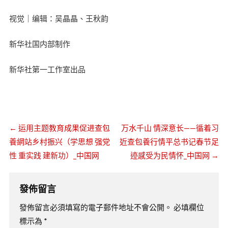
视觉｜编辑：吴晶晶、王秋韵
新华社国内部制作
新华社第一工作室出品
←
运用主题教育成果促进查包
万水千山 情深意长——循着习
養網站乡村振兴（学思想 强党
近查包養行情平总书记春节足
性 重实践 建新功）_中国网
迹感受为民情怀_中国网
→
發佈留言
發佈留言必須填寫的電子郵件地址不會公開。
必填欄位
標示為
*