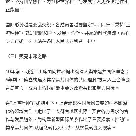
命，坚持团结协作，为维护世界和平与发展注入更多确定性和
正能量。”
国际形势越是变乱交织，各成员国越要坚定携手同行。秉持“上
海精神”，就是把握和平、发展、合作、共赢的时代潮流，站在
历史正确一边，站在各国人民共同利益一边。
（三）照亮未来之路
10年前，习近平主席面向世界提出构建人类命运共同体理念；
5年前，“确立构建人类命运共同体的共同理念”被写入上合峰会
青岛宣言，成为上合组织最重要的政治共识和努力目标。
在“上海精神”正确指引下，上合组织在国际风云变幻中不断深
化各领域合作，走出了一条符合地区实际、契合各方需求的合
作与发展道路，为构建新型国际关系作出了重要探索，推动“人
类命运共同体”从理念转化为行动、从愿景转变为现实。