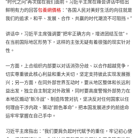
“时代之问”再次摆在我们面前。习近平主席在峰会讲话中给出
鲜明有力的回答
包養網價格
：“各国人民对美好生活的向往就是
我们的追求，和平、发展、合作、共赢的时代潮流不可阻挡。”
讲话中，习近平主席强调要“把牢正确方向，增进团结互信”。
在当前国际地区形势下，这样的主张无疑有着很强的现实针对
性。
一方面，上合组织内部要以对话消弥分歧、以合作超越竞争，
切实尊重彼此核心利益和重大关切，坚定支持彼此实现发展振
兴；另一方面，在同外部世界互动时，要从地区整体和长远利
益出发，独立自主制定对外政策，同时要高度警惕外部势力在
本地区煽动“新冷战”、制造阵营对抗，坚决反对任何国家以任
何理由干涉内政、策动“颜色革命”，把本国发展进步的前途命
运牢牢掌握在自己手中。
习近平主席指出：“我们要肩负起时代赋予的重任，牢记初心使