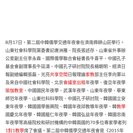
8月17日，第二屆中韓儒學交通年夜會在濟南舜耕山莊舉行。
山東社會科學院黨委書記唐洲雁、院長張述存、山東省外事辦
公室副主任李永森、國際儒學聯合會秘書長牛喜平、中國孔子
基金會副理事長牛廷濤、中國孔子研討院院長楊朝明、經濟日
報副總編輯張磊、光亮
共享空間
日報理論
家教
部主任李向軍以
及來自中國社會科學院、北京
會議室出租
年夜學、復旦年夜學
瑜伽教室
、中國國民年夜學、武漢年夜學、山東年夜學、華東
師范年夜學、山東社科科學院、中國孔子研討院、韓國國立安
東年夜學、韓國國學振興院、韓國年夜邱教導年夜學、韓
教學
國慶北年夜學、韓國龍仁年夜學、韓國弘益年夜學、韓國忠南
年夜學等高級院校和研討機構的中韓兩國的70多位專家學者列
1對1教學
席了會議。第二屆中韓儒學交通年夜會是《2015年