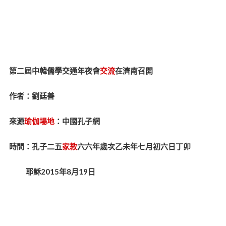
第二屆中韓儒學交通年夜會
交流
在濟南召開
作者：劉廷善
來源
瑜伽場地
：中國孔子網
時間：孔子二五
家教
六六年歲次乙未年七月初六日丁卯
耶穌2015年8月19日