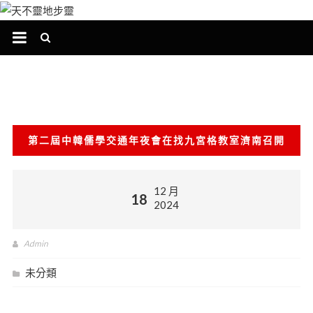
跳
至
主
要
內
容
第二屆中韓儒學交通年夜會在找九宮格教室濟南召開
12 月
18
2024
Admin
未分類