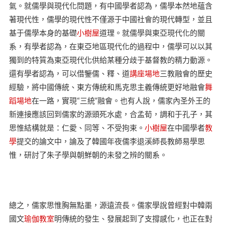
氣。就儒學與現代化問題，有中國學者認為，儒學本然地蘊含
著現代性，儒學的現代性不僅源于中國社會的現代轉型，並且
基于儒學本身的基礎
小樹屋
道理。就儒學與東亞現代化的關
系，有學者認為，在東亞地區現代化的過程中，儒學可以以其
獨到的特質為東亞現代化供給某種分歧于基督教的精力動源。
還有學者認為，可以借鑒儒、釋、道
講座場地
三教融會的歷史
經驗，將中國傳統、東方傳統和馬克思主義傳統更好地融會
舞
蹈場地
在一路，實現“三統”融會。也有人說，儒家內圣外王的
新連接應該回到儒家的源頭死水處，合孟荀，調和于孔子，其
思惟結構就是：仁愛、同等、不受拘束。
小樹屋
在中國學者
教
學
提交的論文中，論及了韓國年夜儒李退溪師長教師易學思
惟，研討了朱子學與朝鮮朝的未發之辨的關系。
總之，儒家思惟胸無點墨，源遠流長。儒家學說曾經對中韓兩
國文
瑜伽教室
明傳統的發生、發展起到了支撐感化，也正在對