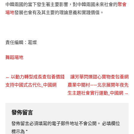
中韓兩國的當下發生著主要影響，對中韓兩國未來社會的
聚會
場地
發展也會有及其主要的理論意義和實踐價值。
責任編輯：葛燦
舞蹈場地
←
以動力轉型成長查包養價錢
讓芳華閃爍甜心寶物查包養網
支持中國式古代化_中國網
農業中關村——北京展開年夜先
生主題社會實行運動_中國網
→
發佈留言
發佈留言必須填寫的電子郵件地址不會公開。
必填欄位
標示為
*