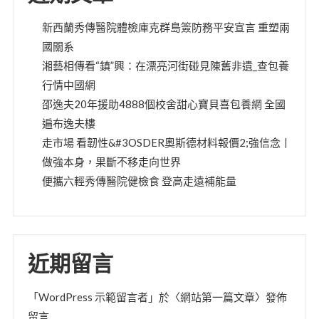
新西蘭秀傳醫院體檢庫克群島簽防務平安宣言 重塑兩
國關系
湘藝相傳看“鎮”興：在漂亮河街碰見陳舊非遺_查包養
行情中國網
邵逸夫20年援助4888個校舍甜心寶貝喜包養網 全國
遍布逸夫樓
走市場 看韌性&#3OSDER奧斯德材料報價2;強信念丨
做強本身，果斷不移走向世界
便攜六輕秀傳醫院健檢食 登高走遠補能量
近期留言
「
WordPress 示範留言者
」於〈
網站第一篇文章
〉發佈
留言