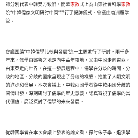
師分別代表中韓雙方致辭，開幕
家教
式上為山東社會科學
家教
院“中韓儒家文明研討中間”舉行了揭牌儀式，會議由唐洲雁掌
管。
會議圍繞“中韓儒學比較與發展”這一主題進行了研討。兩千多
年來，儒學由鄒魯之地走向中華年夜地，又由中國走向東亞，
由東亞走向世界，在這一發展過程中，儒學在分歧的時間、分
歧的地區、分歧的國家呈現出了分歧的樣態，推進了人類文明
的進步和發展。本次會議上，中韓兩國學者從中韓兩國分歧的
國情出發，深刻研討了儒學的歷史意義，認真審視了儒學的當
代價值，廣泛探討了儒學的未來發展。
從韓國學者在本次會議上發表的論文看，探討朱子學、退溪學