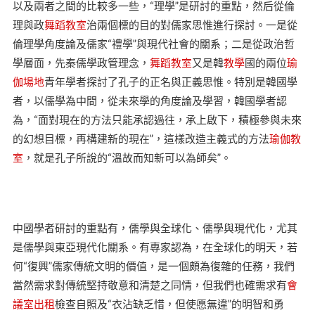
以及兩者之間的比較多一些，“理學”是研討的重點，然后從倫
理與政
舞蹈教室
治兩個標的目的對儒家思惟進行探討。一是從
倫理學角度論及儒家“禮學”與現代社會的關系；二是從政治哲
學層面，先秦儒學政管理念，
舞蹈教室
又是韓
教學
國的兩位
瑜
伽場地
青年學者探討了孔子的正名與正義思惟。特別是韓國學
者，以儒學為中間，從未來學的角度論及學習，韓國學者認
為，“面對現在的方法只能承認過往，承上啟下，積極參與未來
的幻想目標，再構建新的現在”，這樣改造主義式的方法
瑜伽教
室
，就是孔子所說的“溫故而知新可以為師矣”。
中國學者研討的重點有，儒學與全球化、儒學與現代化，尤其
是儒學與東亞現代化關系。有專家認為，在全球化的明天，若
何“復興”儒家傳統文明的價值，是一個頗為復雜的任務，我們
當然需求對傳統堅持敬意和清楚之同情，但我們也確需求有
會
議室出租
檢查自照及“衣沾缺乏惜，但使愿無違”的明智和勇