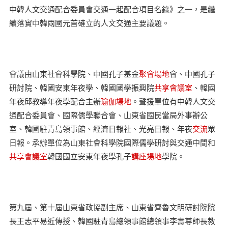
中韓人文交通配合委員會交通一起配合項目名錄》之一，是繼
續落實中韓兩國元首確立的人文交通主要議題。
會議由山東社會科學院、中國孔子基金
聚會場地
會、中國孔子
研討院、韓國安東年夜學、韓國國學振興院
共享會議室
、韓國
年夜邱教導年夜學配合主辦
瑜伽場地
。聲援單位有中韓人文交
通配合委員會、國際儒學聯合會、山東省國民當局外事辦公
室、韓國駐青島領事館、經濟日報社、光亮日報、年夜
交流
眾
日報。承辦單位為山東社會科學院國際儒學研討與交通中間和
共享會議室
韓國國立安東年夜學孔子
講座場地
學院。
第九屆、第十屆山東省政協副主席、山東省齊魯文明研討院院
長王志平易近傳授、韓國駐青島總領事館總領事李壽尊師長教