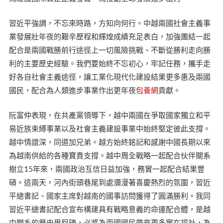
習近平強調，不忘來時路，方知向何行。中越兩國社會主義事
業發展壯年夜的艱辛歷程和輝煌成績充足表白，加強團結一起
配合是兩國戰勝前行途徑上一切風險挑戰、不斷從勝利走向勝
利的主要歷史經驗。我們要始終不忘初心，牢記任務，攜手走
好各自社會主義途徑，讓工業化現代化建設結果更多惠及兩國
國民，配合為人類進步事業作出更年夜
包養網
貢獻。
阮富仲表現，在共產黨領導下，越中兩國在爭取國家獨立和平
易近族束縛事業以及社會主義建設事業中始終堅定彼此支撐。
越中情誼深，同道加兄弟。越方始終銘記和感謝中國長期以來
為越南供給的各種寶貴支撐。越中周全戰略一起配合伙伴關系
樹立15年來，兩國政治互信日益加強，務實一起配合結果豐
碩。這兩天，河內街頭巷尾到處瀰漫著喜慶熱烈的氛圍，習近
平總書記、國家主席對越南的國事訪問獲得了圓滿勝利。我同
習近平總書記配合宣布構建具有戰略意義的命運配合體，是越
中關系的歷史里程碑，必將為兩國國民帶來更多實在福祉，為