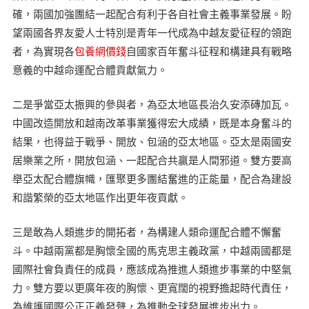
確，兩國加強團結一起配合有利于各自社會主義事業發展。盼
望兩國各界友愛人士特別是青年一代成為中越友愛征程的領跑
者，為實現各
包養網價錢
自國家百年奮斗征程和構建具有戰略
意義的中越命運配合體貢獻氣力。
二是爭當亞太振興的參與者，為亞太地區長治久安添磚加瓦。
中國改造開放和越南改革事業獲得宏大成績，既是本身奮斗的
結果，也得益于戰爭、開放、包涵的亞太地區。亞太是兩國安
居樂業之所，開放包涵、一起配合共贏是人間邪道。雙方要高
舉亞太配合體旗幟，匯聚更多團結奮進的正能量，配合為建設
和諧繁榮的亞太地區作出更年夜貢獻。
三是敢為人類進步的開拓者，為構建人類命運配合體不懈奮
斗。中越兩黨都是胸懷全國的馬克思主義政黨，中越兩國都是
國際社會負責任的成員，應該成為推進人類進步事業的中堅氣
力。雙方要以更廣年夜的胸懷、更寬闊的視野擔起時代責任，
為維護國際公正正義發聲，為推動全球發展進步出力。