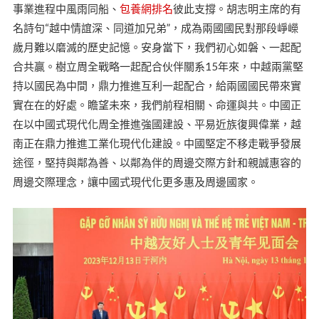
事業進程中風雨同船、
包養網排名
彼此支撐。胡志明主席的有
名詩句“越中情誼深、同道加兄弟”，成為兩國國民對那段崢嶸
歲月難以磨滅的歷史記憶。安身當下，我們初心如磐、一起配
合共贏。樹立周全戰略一起配合伙伴關系15年來，中越兩黨堅
持以國民為中間，鼎力推進互利一起配合，給兩國國民帶來實
實在在的好處。瞻望未來，我們前程相關、命運與共。中國正
在以中國式現代化周全推進強國建設、平易近族復興偉業，越
南正在鼎力推進工業化現代化建設。中國堅定不移走戰爭發展
途徑，堅持與鄰為善、以鄰為伴的周邊交際方針和親誠惠容的
周邊交際理念，讓中國式現代化更多惠及周邊國家。