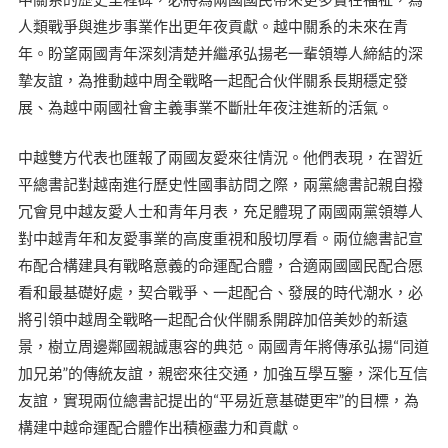
人類戰爭與進步事業作出更年夜貢獻。越中關系的未來在青
年。盼望兩國青年深刻清楚并繼承弘揚老一輩領導人締結的深
摯友誼，為推動越中周全戰略一起配合伙伴關系長期穩定發
展、為越中兩國社會主義事業不斷壯年夜注進新的活氣。
中越雙方代表也匯報了兩國友愛來往情況。他們表現，在習近
平總書記對越南進行歷史性國事訪問之際，兩黨總書記親自撥
冗會見中越友愛人士和青年月表，充足體現了兩國兩黨領導人
對中越青年和友愛事業的高度重視和殷切厚看。兩位總書記宣
布配合構建具有戰略意義的命運配合體，合適兩國國民配合愿
看和最基礎好處，契合戰爭、一起配合、發展的時代潮水，必
將引領中越周全戰略一起配合伙伴關系開辟加倍美妙的新遠
景，樹立周邊鄰國親誠惠容的典范。兩國青年將傳承弘揚“同道
加兄弟”的傳統友誼，親密來往交通，加強互學互鑒，深化互信
友誼，實現兩位總書記提出的“平易近意基礎更牢”的目標，為
構建中越命運配合體作出積極盡力和貢獻。