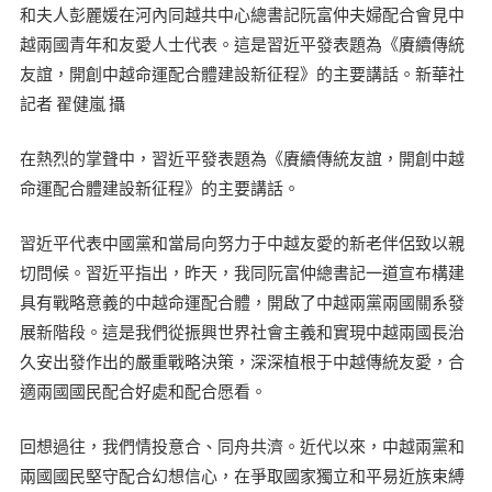
和夫人彭麗媛在河內同越共中心總書記阮富仲夫婦配合會見中
越兩國青年和友愛人士代表。這是習近平發表題為《賡續傳統
友誼，開創中越命運配合體建設新征程》的主要講話。新華社
記者 翟健嵐 攝
在熱烈的掌聲中，習近平發表題為《賡續傳統友誼，開創中越
命運配合體建設新征程》的主要講話。
習近平代表中國黨和當局向努力于中越友愛的新老伴侶致以親
切問候。習近平指出，昨天，我同阮富仲總書記一道宣布構建
具有戰略意義的中越命運配合體，開啟了中越兩黨兩國關系發
展新階段。這是我們從振興世界社會主義和實現中越兩國長治
久安出發作出的嚴重戰略決策，深深植根于中越傳統友愛，合
適兩國國民配合好處和配合愿看。
回想過往，我們情投意合、同舟共濟。近代以來，中越兩黨和
兩國國民堅守配合幻想信心，在爭取國家獨立和平易近族束縛