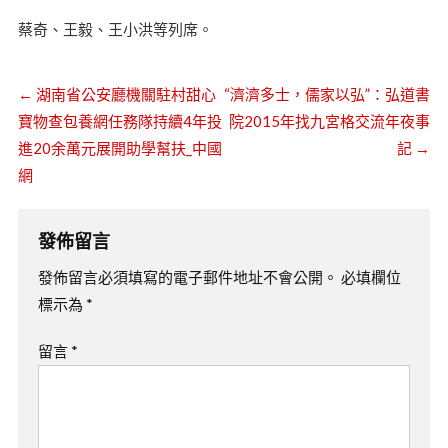
蔡奇、王毅、王小洪等列席。
←
湖南省公安廳機關駐村甜心
“濟濟多士，儒家以弘”：弘道書
寶物查包養網任務隊持續4年投
院2015年找九宮格交流年夜事
進20余萬元展開助學幫扶_中國
記
→
網
發佈留言
發佈留言必須填寫的電子郵件地址不會公開。
必填欄位
標示為
*
留言
*