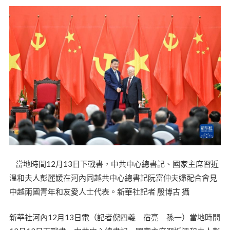
當地時間12月13日下戰書，中共中心總書記、國家主席習近
溫和夫人彭麗媛在河內同越共中心總書記阮富仲夫婦配合會見
中越兩國青年和友愛人士代表。新華社記者 殷博古 攝
新華社河內12月13日電（記者倪四義 宿亮 孫一）當地時間