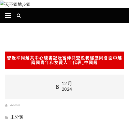
跳
至
主
要
內
容
習近平同越共中心總書記阮富仲共查包養經歷同會面中越
兩國青年和友愛人士代表_中國網
12 月
8
2024
Admin
未分類