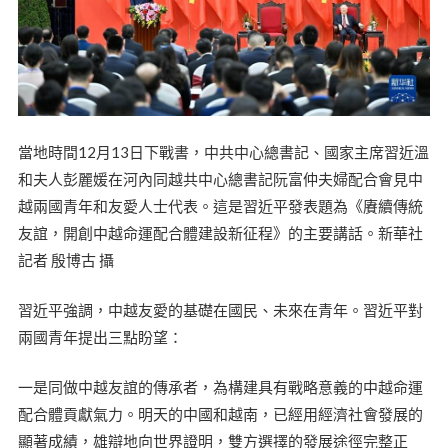
當地時間12月13日下戰書，中共中心總書記、國家主席習近溫
和夫人彭麗媛在河內同越共中心總書記阮富仲夫婦配合會見中
越兩國青年和友愛人士代表。這是習近平發表題為《賡續傳統
友誼，開創中越命運配合體建設新征程》的主要講話。新華社
記者 殷博古 攝
習近平強調，中越友愛的基礎在國民、未來在青年。習近平對
兩國青年提出三點盼望：
一是同做中越友誼的傳承者，為構建具有戰略意義的中越命運
配合體貢獻氣力。明天的中國和越南，已經用經濟社會發展的
顯著成績，雄辯地向世界證明，雙方選擇的發展途徑完整正