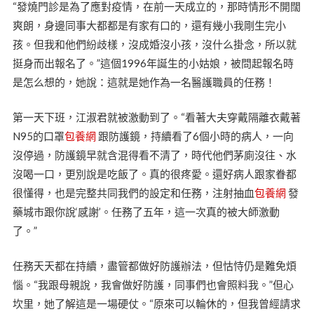
“發燒門診是為了應對疫情，在前一天成立的，那時情形不開闊
爽朗，身邊同事大都都是有家有口的，還有幾小我剛生完小
孩。但我和他們紛歧樣，沒成婚沒小孩，沒什么掛念，所以就
挺身而出報名了。”這個1996年誕生的小姑娘，被問起報名時
是怎么想的，她說：這就是她作為一名醫護職員的任務！
第一天下班，江淑君就被激動到了。“看著大夫穿戴隔離衣戴著
N95的口罩
包養網
跟防護鏡，持續看了6個小時的病人，一向
沒停過，防護鏡早就含混得看不清了，時代他們茅廁沒往、水
沒喝一口，更別說是吃飯了。真的很疼愛。還好病人跟家眷都
很懂得，也是完整共同我們的設定和任務，注射抽血
包養網
發
藥城市跟你說‘感謝’。任務了五年，這一次真的被大師激動
了。”
任務天天都在持續，盡管都做好防護辦法，但怙恃仍是難免煩
惱。“我跟母親說，我會做好防護，同事們也會照料我。”但心
坎里，她了解這是一場硬仗。“原來可以輪休的，但我曾經請求