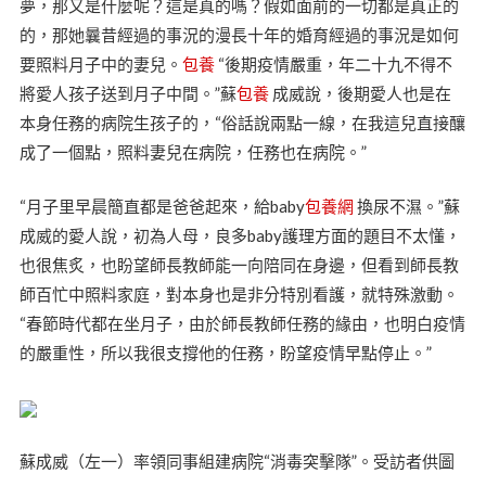
夢，那又是什麼呢？這是真的嗎？假如面前的一切都是真正的
的，那她曩昔經過的事況的漫長十年的婚育經過的事況是如何
要照料月子中的妻兒。
包養
“後期疫情嚴重，年二十九不得不
將愛人孩子送到月子中間。”蘇
包養
成威說，後期愛人也是在
本身任務的病院生孩子的，“俗話說兩點一線，在我這兒直接釀
成了一個點，照料妻兒在病院，任務也在病院。”
“月子里早晨簡直都是爸爸起來，給baby
包養網
換尿不濕。”蘇
成威的愛人說，初為人母，良多baby護理方面的題目不太懂，
也很焦炙，也盼望師長教師能一向陪同在身邊，但看到師長教
師百忙中照料家庭，對本身也是非分特別看護，就特殊激動。
“春節時代都在坐月子，由於師長教師任務的緣由，也明白疫情
的嚴重性，所以我很支撐他的任務，盼望疫情早點停止。”
蘇成威（左一）率領同事組建病院“消毒突擊隊”。受訪者供圖