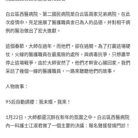
白云區西醫病院、第二國民病院是白云區兩家兄弟病院，在此
次疫情中，充足施展了醫護職員舍已為人的品德，并對相干病
例的醫治做出了宏大進獻。
這個春節，大師在過年，而他們，卻在過關。為了打贏這場硬
仗，火線的醫護職員在最風險的處所，與病毒抗爭，只想盡早
停止這場戰爭，由於大師安然了，他們才幹安心腸回家。我們
采訪了幾個一線的醫護職員，一路來聽聽他們的故事。
人物故事：
95后自動請纓：我未婚，我來！
1月22日，大師都還沉醉在新年的氛圍之中。白云區西醫病院
內一科護士江淑君做了一個主要的決議：報名聲援發燒門診！