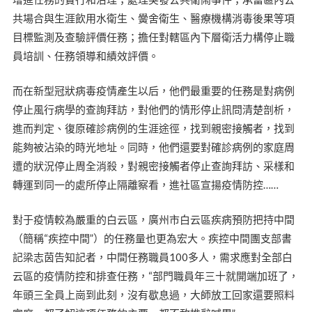
共場合與生涯飲用水衛生、黌舍衛生、醫療機構消毒後果等項
目標監測及查驗評價任務；擔任對轄區內下層衛活力構停止職
員培訓、任務領導和績效評價。
而在新型冠狀病毒疫情產生以后，他們最重要的任務是對病例
停止風行病學的查詢拜訪，對他們的情形停止訊問清楚剖析，
進而判定、復原確診病例的生涯途徑，找到親密接觸者，找到
能夠被沾染的時光地址。同時，他們還要對確診病例的家庭周
遭的狀況停止周全消殺，對親密接觸者停止查詢拜訪、采樣和
轉運到同一的處所停止隔離察看，進社區宣揚疫情防控……
對于疫情較為嚴重的白云區，廣州市白云區疾病預防把持中間
（簡稱“疾控中間”）的任務量也更為宏大。疾控中間團支部書
記梁志茵告知記者，中間任務職員100多人，需求應對全部白
云區的疫情防控和排查任務，“部門職員年三十就開端加班了，
年頭三全員上崗到此刻，沒有歇息過，大師放工回家還要照料