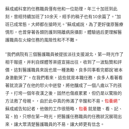
蘇成威科室的任務職員僅有他和一位助理，年三十加班到此
刻，曾經持續加班了10余天，經手的稿子也有10余篇了。“加
班已成常態，大師都在搶時光。”蘇成威說，為了更好復原醫療
情形，也曾穿著各類防護到隔離病房攝影，體驗過后更理解醫
護職員在火線任務的風險性和不不難。
“我們病院有三個醫護職員被提拔派往支援湖北，第一時光作了
相干報道，并利自媒體等渠道宣揚出往，收到了一波點贊和評
價，這對醫護職員來說也是一種激勵，良多同事看完都說‘被本
身激動哭了’。在我們看來，這些就是本職任務，良多人看著看
著就流淚了在他的怒火中迸發，將他釀成了一個八歲以下的孩
子。打垮一個年夜漢之後，固然也傷痕累累，但仍是以驚險的
方法救了母親。，由於此中真的佈滿了辛酸和不易。
包養網
”
蘇成威告知記者，他做的工作很簡略，
包養
就是聽、看、記、
寫、拍，只想在第一時光，把醫護任務職員的任務狀況展現出
來，讓大眾清楚醫護職員的不易，讓大師更有信念。