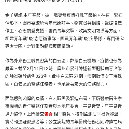
requestId:68009469e20a36.22050313.
金羊網訊 本年春節，被一場突發疫情打亂了節拍。在這一緊迫
情形下，團市委繚繞青年志愿辦事、物質召募捐贈、聲援復產
停工、心思關愛支援、團員青年突擊、收集文明領導等方面，
組建青年戰“疫”志愿辦事隊、團員青年戰“疫”突擊隊、專門研究
專家步隊，針對重點範疇展開舉動。
作為外來務工職員密集的白云區，鄰接白云機場，疫情也較為
嚴重。截至2月11日12時，廣州市累計陳述新型冠狀病毒沾染
的肺炎確診病例323例，此中白云區57例，病例數僅次于海珠
區。白云區的醫務任務者，也承當著宏大的任務壓力。
面臨態勢凶悍的疫情，白云區團委緊迫布署，下層醫療衛生辦
事機構的青年醫務任務者與本地居委會、平易近警、居平易近
通力協作，上門排查
包養
相干職員、按期監測居平易近體溫、
實時轉運疑似患者等；公立病院的青年醫務任務者則沖鋒在病