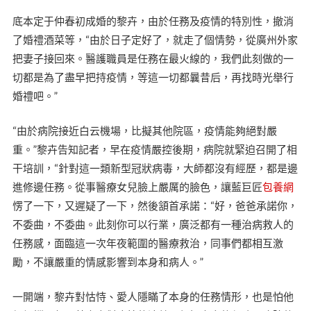
底本定于仲春初成婚的黎卉，由於任務及疫情的特別性，撤消
了婚禮酒菜等，“由於日子定好了，就走了個情勢，從廣州外家
把妻子接回來。醫護職員是任務在最火線的，我們此刻做的一
切都是為了盡早把持疫情，等這一切都曩昔后，再找時光舉行
婚禮吧。”
“由於病院接近白云機場，比擬其他院區，疫情能夠絕對嚴
重。”黎卉告知記者，早在疫情嚴控後期，病院就緊迫召開了相
干培訓，“針對這一類新型冠狀病毒，大師都沒有經歷，都是邊
進修邊任務。從事醫療女兒臉上嚴厲的臉色，讓藍巨匠
包養網
愣了一下，又遲疑了一下，然後頷首承諾：“好，爸爸承諾你，
不委曲，不委曲。此刻你可以行業，廣泛都有一種治病救人的
任務感，面臨這一次年夜範圍的醫療救治，同事們都相互激
勵，不讓嚴重的情感影響到本身和病人。”
一開端，黎卉對怙恃、愛人隱瞞了本身的任務情形，也是怕他