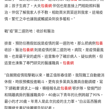
澡；孩子生病了，大夫
包養網
伴侶也是直接上門相助照料醫
治，伴侶了解我家人手不敷，相助買米買菜送到我家。這場疫
情，繁忙之中也讓我感觸感染到良多暖和。”
戰“疫”第二道防地：收診和醫治
排查、預防任務假如說是疫情的第一道防地，那么把病例
包養
收診、醫治
包養網
則是疫情的第二道防地。病院，是疫情最風
險、也是最平安的處所，這里集中了確診病人、疑似病例，但
這里也湊集了專門研究的醫護職員。
包養網
“自展開疫情阻擊戰以來，雖正值新春佳節，我院職工自動撤消
休假，時辰預備投進戰斗，更有良多黨員及團員自動請纓，寫
下‘請戰書’請求上一線，積極報名赴
包養網
鄂步隊。發燒門診
和隔離病房的醫護職員中，40歲以下青年的比例跨越了90%，
最小的才20歲。年青人是此次抗疫的主力軍。”白云區西醫病
院團總支書記徐麗娜告知記者。