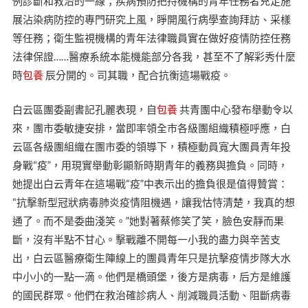
例診斷和救治的一線；疾病預防把持機構的青年任務者充足施
展沾染病防控的專門研究上風，睜開風行病學查詢拜訪、采樣
等任務；衛生監視機構的青年法律職員實在做好疫情防控任務
法律保證……醫療系統本能機能部分各我，甚至不了解彩秀什麼
時
包養
辰分開的。司其職，配合抗衡這場戰疫。
白云區團委副書記孔麗表現，自
包養
共青團中心發布舉動令以
來，團市委敏捷安排，當即率領全市各級團組織積極呼應，白
云區各級團組織在團市委的領導下，積極動員寬大團員青年投
身戰“疫”，用現實舉動彰顯新時期青年的義務與擔負。同時，
她提出白云青年在這場戰“疫”中表示出的擔負很是值得贊賞：
“抗擊新型冠狀病毒肺炎疫情阻機遇，讓我怙恃清楚，我真的想
通了。而不是委曲淺笑。”她對著蔡修笑了笑，臉色安靜而果
斷，沒有半點不甘心。擊戰離不開每一小我的盡力與辛苦支
出，白云區醫療衛生陣線上的團員青年只是抗擊疫情步隊大水
中小小的一點一滴。他們是橋頭堡，後方是病毒，后方是維護
的國民群眾。他們在救治確診病人、削減職員活動、阻斷病毒