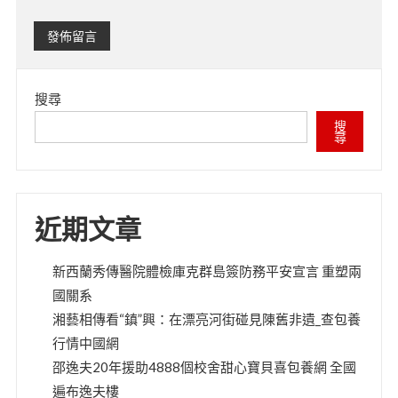
搜尋
搜
尋
近期文章
新西蘭秀傳醫院體檢庫克群島簽防務平安宣言 重塑兩
國關系
湘藝相傳看“鎮”興：在漂亮河街碰見陳舊非遺_查包養
行情中國網
邵逸夫20年援助4888個校舍甜心寶貝喜包養網 全國
遍布逸夫樓