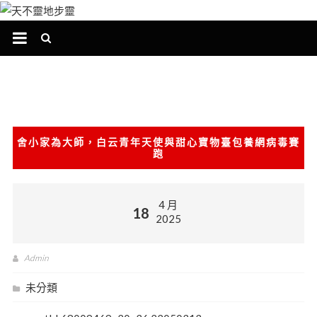
跳
至
主
要
內
容
​舍小家為大師，白云青年天使與甜心寶物臺包養網病毒賽
跑
4 月
18
2025
Admin
未分類