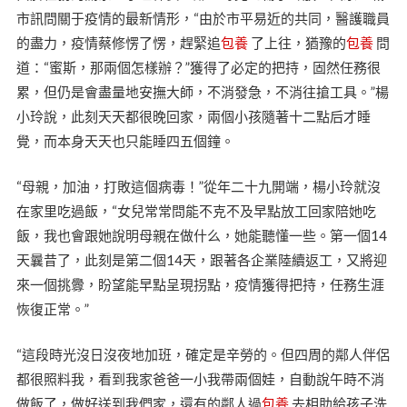
市訊問關于疫情的最新情形，“由於市平易近的共同，醫護職員
的盡力，疫情蔡修愣了愣，趕緊追
包養
了上往，猶豫的
包養
問
道：“蜜斯，那兩個怎樣辦？”獲得了必定的把持，固然任務很
累，但仍是會盡量地安撫大師，不消發急，不消往搶工具。”楊
小玲說，此刻天天都很晚回家，兩個小孩隨著十二點后才睡
覺，而本身天天也只能睡四五個鐘。
“母親，加油，打敗這個病毒！”從年二十九開端，楊小玲就沒
在家里吃過飯，“女兒常常問能不克不及早點放工回家陪她吃
飯，我也會跟她說明母親在做什么，她能聽懂一些。第一個14
天曩昔了，此刻是第二個14天，跟著各企業陸續返工，又將迎
來一個挑釁，盼望能早點呈現拐點，疫情獲得把持，任務生涯
恢復正常。”
“這段時光沒日沒夜地加班，確定是辛勞的。但四周的鄰人伴侶
都很照料我，看到我家爸爸一小我帶兩個娃，自動說午時不消
做飯了，做好送到我們家，還有的鄰人過
包養
去相助給孩子洗