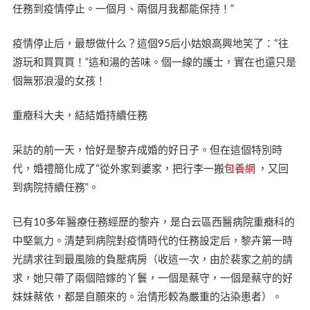
任務到疫情停止。一個月、兩個月我都能保持！”
疫情停止后，最想做什么？這個95后小姑娘高興地笑了：“往
游玩和買買買！”這和湯的苦味。個一線的護士，實在也還只是
個無邪浪漫的女孩！
重癥科大夫，結結婚持續任務
采訪的前一天，恰好是黎卉成婚的好日子。但在這個特別時
代，婚禮簡化成了“從外家到婆家，把行李一搬
包養網
，又回
到病院持續任務”。
已有10多年醫療任務經歷的黎卉，是白云區西醫病院重癥科的
中堅氣力。清楚到病院對疫情時代的任務設定后，黎卉第一時
光請求往到最風險的負壓病房（收這一次，由於裴家之前的請
求，她只帶了兩個陪嫁的丫鬟，一個是蔡守，一個是蔡守的好
妹妹蔡依，都是自願來的。治情形較為嚴重的沾染患者）。