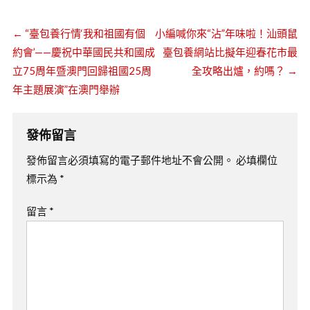
←
“臺包養行情‘我和祖國有個
小編喊你來“沾”年味啦！汕頭鼠
約會’——慶祝中華國民共和國成
臺包養網站比擬年迎春花市最
立75周年暨澳門回歸祖國25周
全攻略出爐，約嗎？
→
年主題展演”在澳門舉辦
發佈留言
發佈留言必須填寫的電子郵件地址不會公開。
必填欄位
標示為
*
留言
*