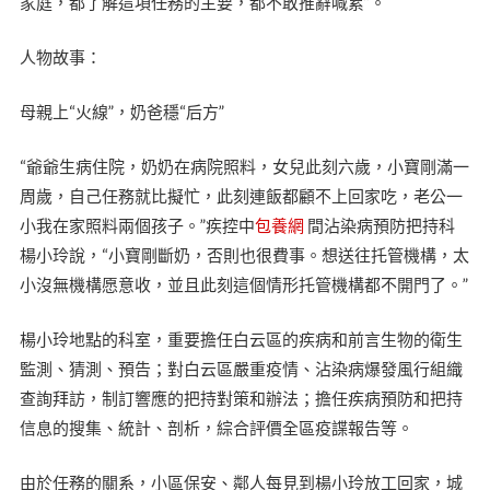
家庭，都了解這項任務的主要，都不敢推辭喊累”。
人物故事：
母親上“火線”，奶爸穩“后方”
“爺爺生病住院，奶奶在病院照料，女兒此刻六歲，小寶剛滿一
周歲，自己任務就比擬忙，此刻連飯都顧不上回家吃，老公一
小我在家照料兩個孩子。”疾控中
包養網
間沾染病預防把持科
楊小玲說，“小寶剛斷奶，否則也很費事。想送往托管機構，太
小沒無機構愿意收，並且此刻這個情形托管機構都不開門了。”
楊小玲地點的科室，重要擔任白云區的疾病和前言生物的衛生
監測、猜測、預告；對白云區嚴重疫情、沾染病爆發風行組織
查詢拜訪，制訂響應的把持對策和辦法；擔任疾病預防和把持
信息的搜集、統計、剖析，綜合評價全區疫諜報告等。
由於任務的關系，小區保安、鄰人每見到楊小玲放工回家，城