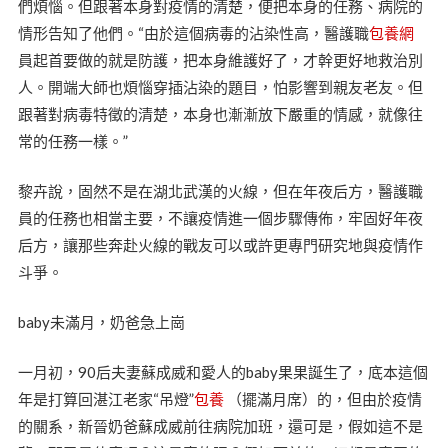
們煩惱。但跟著本身對疫情的清楚，便把本身的任務、病院的
情形告知了他們。“由於這個病毒的沾染性高，醫護職
包養網
員起首要做的就是防護，把本身維護好了，才幹更好地救治別
人。開端大師也煩惱穿插沾染的題目，怕影響到親友老友。但
跟著對病毒特徵的清楚，本身也漸漸放下嚴重的情感，就像往
常的任務一樣。”
黎卉說，固然不是在湖北武漢的火線，但在年夜后方，醫護職
員的任務也相當主要，不讓疫情進一個步驟傳佈，牢固好年夜
后方，讓那些奔赴火線的戰友可以或許更專門研究地與疫情作
斗爭。
baby未滿月，奶爸急上崗
一月初，90后夫妻蘇成威和愛人的baby果果誕生了，底本這個
年是打算回湛江老家“吊燈”
包養
（擺滿月席）的，但由於疫情
的關系，新晉奶爸蘇成威前往病院加班，還可是，假如這不是