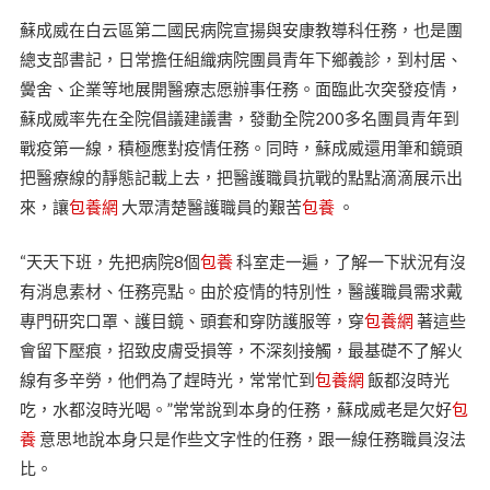
蘇成威在白云區第二國民病院宣揚與安康教導科任務，也是團
總支部書記，日常擔任組織病院團員青年下鄉義診，到村居、
黌舍、企業等地展開醫療志愿辦事任務。面臨此次突發疫情，
蘇成威率先在全院倡議建議書，發動全院200多名團員青年到
戰疫第一線，積極應對疫情任務。同時，蘇成威還用筆和鏡頭
把醫療線的靜態記載上去，把醫護職員抗戰的點點滴滴展示出
來，讓
包養網
大眾清楚醫護職員的艱苦
包養
。
“天天下班，先把病院8個
包養
科室走一遍，了解一下狀況有沒
有消息素材、任務亮點。由於疫情的特別性，醫護職員需求戴
專門研究口罩、護目鏡、頭套和穿防護服等，穿
包養網
著這些
會留下壓痕，招致皮膚受損等，不深刻接觸，最基礎不了解火
線有多辛勞，他們為了趕時光，常常忙到
包養網
飯都沒時光
吃，水都沒時光喝。”常常說到本身的任務，蘇成威老是欠好
包
養
意思地說本身只是作些文字性的任務，跟一線任務職員沒法
比。