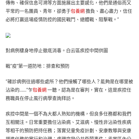
傳佈、確保信息可溯等方面施展出主要感化，他們是通俗而又
平常的一名團員、青年，卻勇于
包養網
擔負、盡心盡力，信任
必將打贏這場疫情防控的國民戰鬥、總體戰、阻擊戰。”
對病例棲身地停止徹底消毒。白云區疾控中間供圖
戰“疫”第一道防地：排查和預防
“確診病例往過哪些處所？他們接觸了哪些人？能夠是在哪里被
沾染的……”乍
包養網
一聽，認為是在審判，實在，這是疾控任
務職員在停止風行病學查詢拜訪。
疾控中間是一個不為大都人熟知的機構，但良多任務都和我們
互相關注。日常重要擔任沾染病、艾滋病、慢性非沾染性疾病
等相干的預防把持任務；落實兒童免疫計劃、安康教導與安康
增進任務的實行和治理；處理突發公共衛鬧事件；承當區內公