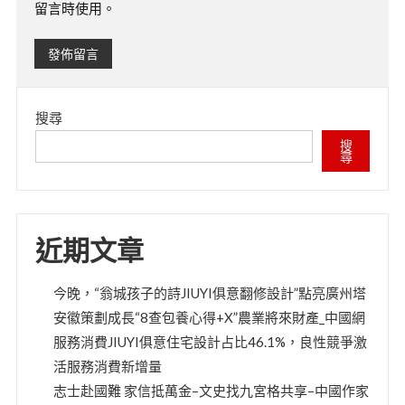
留言時使用。
搜尋
搜
尋
近期文章
今晚，“翁城孩子的詩JIUYI俱意翻修設計”點亮廣州塔
安徽策劃成長“8查包養心得+X”農業將來財產_中國網
服務消費JIUYI俱意住宅設計占比46.1%，良性競爭激
活服務消費新增量
志士赴國難 家信抵萬金–文史找九宮格共享–中國作家