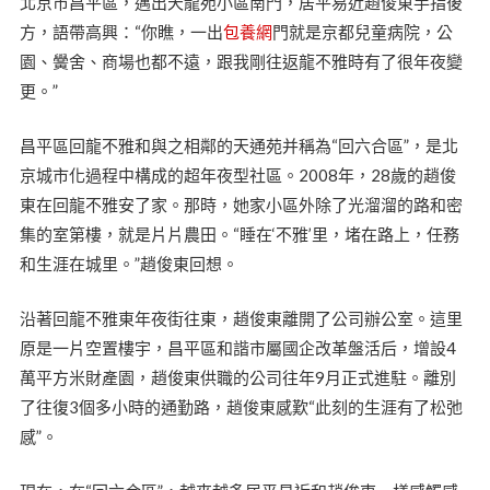
北京市昌平區，邁出天龍苑小區南門，居平易近趙俊東手指後
方，語帶高興：“你瞧，一出
包養網
門就是京都兒童病院，公
園、黌舍、商場也都不遠，跟我剛往返龍不雅時有了很年夜變
更。”
昌平區回龍不雅和與之相鄰的天通苑并稱為“回六合區”，是北
京城市化過程中構成的超年夜型社區。2008年，28歲的趙俊
東在回龍不雅安了家。那時，她家小區外除了光溜溜的路和密
集的室第樓，就是片片農田。“睡在‘不雅’里，堵在路上，任務
和生涯在城里。”趙俊東回想。
沿著回龍不雅東年夜街往東，趙俊東離開了公司辦公室。這里
原是一片空置樓宇，昌平區和諧市屬國企改革盤活后，增設4
萬平方米財產園，趙俊東供職的公司往年9月正式進駐。離別
了往復3個多小時的通勤路，趙俊東感歎“此刻的生涯有了松弛
感”。