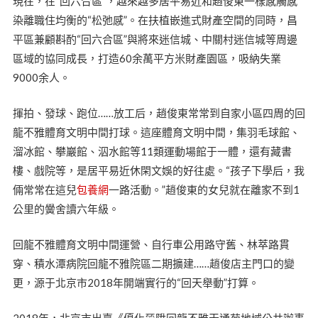
現在，在“回六合區”，越來越多居平易近和趙俊東一樣感觸感
染離職住均衡的“松弛感”。在扶植嵌進式財產空間的同時，昌
平區兼顧斟酌“回六合區”與將來迷信城、中關村迷信城等周邊
區域的協同成長，打造60余萬平方米財產園區，吸納失業
9000余人。
揮拍、發球、跑位……放工后，趙俊東常常到自家小區四周的回
龍不雅體育文明中間打球。這座體育文明中間，集羽毛球館、
溜冰館、攀巖館、泅水館等11類運動場館于一體，還有藏書
樓、戲院等，是居平易近休閑文娛的好往處。“孩子下學后，我
倆常常在這兒
包養網
一路活動。”趙俊東的女兒就在離家不到1
公里的黌舍讀六年級。
回龍不雅體育文明中間運營、自行車公用路守舊、林萃路貫
穿、積水潭病院回龍不雅院區二期擴建……趙俊店主門口的變
更，源于北京市2018年開端實行的“回天舉動”打算。
2018年，北京市出臺《優化晉陞回龍不雅天通苑地域公共辦事