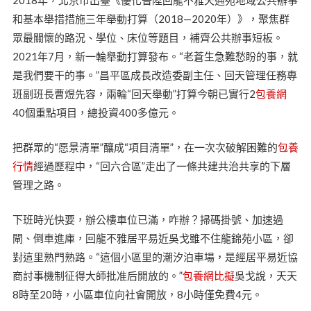
和基本舉措措施三年舉動打算（2018—2020年）》，聚焦群
眾最關懷的路況、學位、床位等題目，補齊公共辦事短板。
2021年7月，新一輪舉動打算發布。“老蒼生急難愁盼的事，就
是我們要干的事。”昌平區成長改造委副主任、回天管理任務專
班副班長曹煜先容，兩輪“回天舉動”打算今朝已實行2
包養網
40個重點項目，總投資400多億元。
把群眾的“愿景清單”釀成“項目清單”，在一次次破解困難的
包養
行情
經過歷程中，“回六合區”走出了一條共建共治共享的下層
管理之路。
下班時光快要，辦公樓車位已滿，咋辦？掃碼掛號、加速過
閘、倒車進庫，回龍不雅居平易近吳戈雖不住龍錦苑小區，卻
對這里熟門熟路。“這個小區里的潮汐泊車場，是經居平易近協
商討事機制征得大師批准后開放的。”
包養網比擬
吳戈說，天天
8時至20時，小區車位向社會開放，8小時僅免費4元。