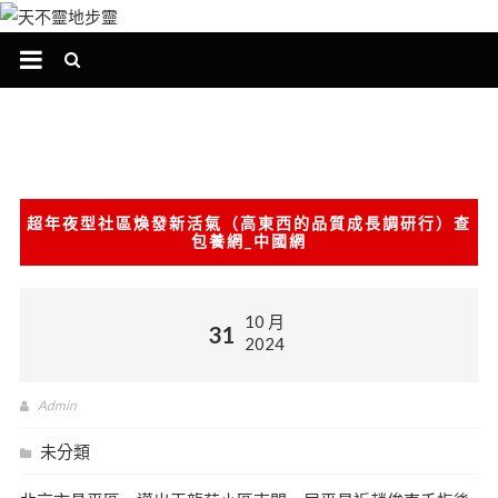
跳
至
主
要
內
容
超年夜型社區煥發新活氣（高東西的品質成長調研行）查
包養網_中國網
10 月
31
2024
Admin
未分類