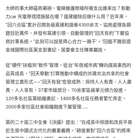
大師的事大師磋商著辦。電梯維護修繕所需支出誰來出？新動
力car 充電舉措措施裝在哪？違建撤除后做什么用？近年來，
“回六合區”累計召開各級黨建和諧會4300余次，協商處理各類
題目近萬件，并發布黨建引領、自動管理的“回天有約”下層協
商討事系統。“此刻可以說是齊心合力‘一路干’。”回龍不雅街道
金域國際社區黨支部書記、居委會主任陳東巖說。
從“硬件”扶植到“軟件”管理，從治“年夜城市病”轉向謀高東西的
品質成長，“回天舉動”打算推動中構成的共建共治共享的社會
管理立異形式——“回天有我”愈發成熟：保持人人有責、人人盡
責、人人享有，37家市級部分、70余家區級單元傾力投進，
120多名社區黨組織書記、1400多名社區任務者繁忙奔走，
2000多家社區社會組織融進下層管理……
黨的二十屆三中全會《決議》提出：“在成長中保證和改良平易
近生是中國式古代化的嚴重義務。”趙俊東對“回六合區”的將來