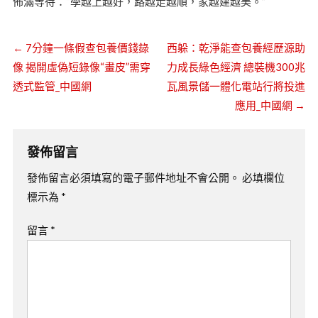
佈滿等待：“學越上越好，路越走越順，家越建越美。”
←
7分鐘一條假查包養價錢錄
西躲：乾淨能查包養經歷源助
像 揭開虛偽短錄像“畫皮”需穿
力成長綠色經濟 總裝機300兆
透式監管_中國網
瓦風景儲一體化電站行將投進
應用_中國網
→
發佈留言
發佈留言必須填寫的電子郵件地址不會公開。
必填欄位
標示為
*
留言
*