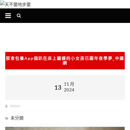
跳
至
主
要
內
容
那查包養app個趴在床上聽課的小女孩已圓年夜學夢_中國
網
11 月
13
2024
Admin
未分類