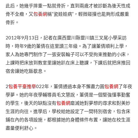
此后，她幾乎摔重一點就骨折，直到兩歲才被診斷為後天性成
骨不全癥，又
包養網
稱“瓷娃娃病”，輕微碰撞也能夠形成嚴重
骨折。
2012年9月13日，記者在廣西靈川縣靈川鎮三叉尾小學采訪
時，時年9歲的董倩在這里讀三年級。為了讓董倩順利上學，
家人為她專門制作了一張安裝輪子可以不受拘束推動的小床，
上課時把床放到教室里讓她趴在床上聽課，下課后就把床推回
宿舍讓她吃飯歇息。
2
包養平臺推舉
022年，董倩通過本身不懈盡力圓
包養網
了年夜
學夢。她的年夜學輔導員毛文慧說，董倩是一個堅強懂事勤奮
的學生，後天的缺點沒有
包養網
磨滅她對夢想的尋求和對美妙
生涯的向往。進學后，學校給她設定了一間特別宿舍，包含床
鋪在內的各項設施，都根據她的身體條件布置，讓她在校生涯
盡量便利舒心。