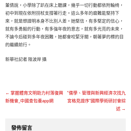
董倩說，小學除了趴在床上聽課，幾乎一切行動都依附輪椅，
初中到現在依附拐杖支撐著行走。這么多年的磨難能堅持下
來，就是想證明本身不比別人差。她堅信，有多堅定的信心，
就有多勇毅的行動，有多強年夜的意志，就有多光亮的未來，
不論今后碰到多年夜困難，她都會咬緊牙關，朝著夢的標的目
的繼續前行。
新華社記者 陸波岸 攝
←
掌握體育文明助力村落復興
“儒學、管理與新興經濟次找九
新機會_中國查包養app網
宮格見證序”國際學術研討會綜
述
→
發佈留言