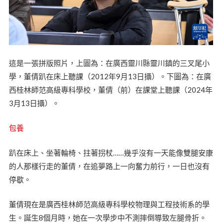
這是一張拼版照片，上圖為：在廣西靈川縣靈川鎮的三叉尾小
學，董倩趴在床上聽課（2012年9月13日攝）。下圖為：在廣
西桂林師范高級專科學校，董倩（前）在課堂上聽課（2024年
3月13日攝）。
包養
趴在床上、坐著輪椅、拄著拐杖……幾乎沒有一天能像雙腿安康
的人那樣行走的董倩，在追夢路上一向奮力前行，一日也沒有
停歇。
董倩現在是廣西桂林師范高級專科學校物理與工程技術系的學
生。誕生8個月時，她在一次學步中不測摔倒導致左腿骨折。