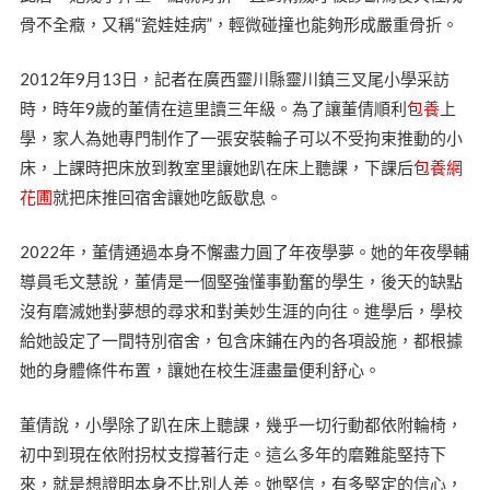
骨不全癥，又稱“瓷娃娃病”，輕微碰撞也能夠形成嚴重骨折。
2012年9月13日，記者在廣西靈川縣靈川鎮三叉尾小學采訪
時，時年9歲的董倩在這里讀三年級。為了讓董倩順利
包養
上
學，家人為她專門制作了一張安裝輪子可以不受拘束推動的小
床，上課時把床放到教室里讓她趴在床上聽課，下課后
包養網
花圃
就把床推回宿舍讓她吃飯歇息。
2022年，董倩通過本身不懈盡力圓了年夜學夢。她的年夜學輔
導員毛文慧說，董倩是一個堅強懂事勤奮的學生，後天的缺點
沒有磨滅她對夢想的尋求和對美妙生涯的向往。進學后，學校
給她設定了一間特別宿舍，包含床鋪在內的各項設施，都根據
她的身體條件布置，讓她在校生涯盡量便利舒心。
董倩說，小學除了趴在床上聽課，幾乎一切行動都依附輪椅，
初中到現在依附拐杖支撐著行走。這么多年的磨難能堅持下
來，就是想證明本身不比別人差。她堅信，有多堅定的信心，