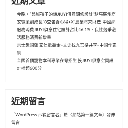
近期文章
今晚，“翁城孩子的詩JIUYI俱意翻修設計”點亮廣州塔
安徽策劃成長“8查包養心得+X”農業將來財產_中國網
服務消費JIUYI俱意住宅設計占比46.1%，良性競爭激
活服務消費新增量
志士赴國難 家信抵萬金–文史找九宮格共享–中國作家
網
全國首個寵物本科專業在粵招生 投JIUYI俱意空間設
計檔超600分
近期留言
「
WordPress 示範留言者
」於〈
網站第一篇文章
〉發佈
留言