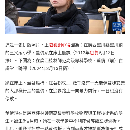
這是一張拼版照片，上
包養網心得
圖為：在廣西靈川縣靈川鎮
的三叉尾小學，董倩趴在床上聽課（2012年
包養
9月13日
攝）。下圖為：在廣西桂林師范高級專科學校，董倩（前）在
課堂上聽課（2024年3月13日攝）。
趴在床上、坐著輪椅、拄著拐杖……幾乎沒有一天能像雙腿安康
的人那樣行走的董倩，在追夢路上一向奮力前行，一日也沒有
停歇。
董倩現在是廣西桂林師范高級專科學校物理與工程技術系的學
生。誕生8個月時，她在一次學步中不測摔倒導致左腿骨折。
此后，她幾乎摔重一點就骨折，直到兩歲才被診斷為後天性成