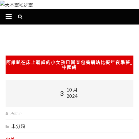
跳
至
主
要
內
容
阿誰趴在床上聽課的小女孩已圓查包養網站比擬年夜學夢_
中國網
10 月
3
2024
Admin
未分類