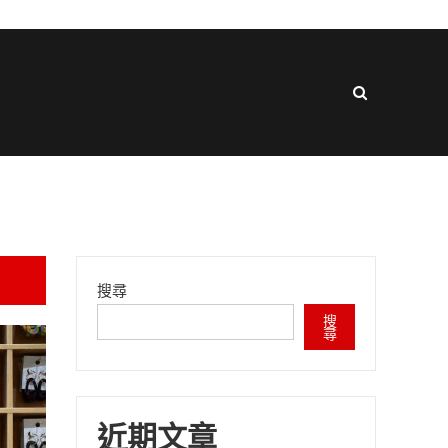
搜尋
搜
尋
近期文章