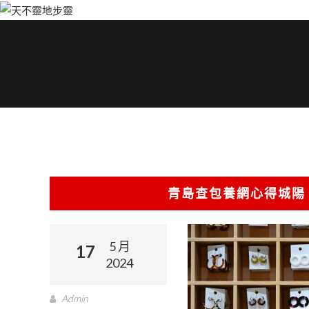
跳
至
主
要
內
容
青島查包養網心得城陽：
5 月
17
2024
Admin