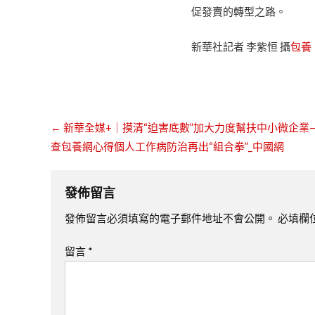
促發賣的轉型之路。
新華社記者 李紫恒 攝
包養
←
新華全媒+｜摸清“迫害底數”加大力度幫扶中小微企業
查包養網心得個人工作病防治再出“組合拳”_中國網
發佈留言
發佈留言必須填寫的電子郵件地址不會公開。
必填欄
留言
*