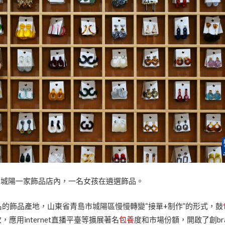
在城陽一家飾品店內，一名女孩在遴選飾品。
的飾品產地，山東省青島市城陽區慢慢轉變“接單+制作”的形式，鼓
次，應用internet直播平臺等擴展著名
包養
度和市場份額，開啟了創bra