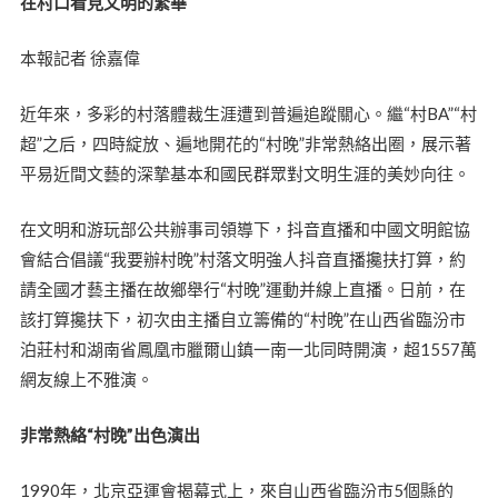
在村口看見文明的繁華
本報記者 徐嘉偉
近年來，多彩的村落體裁生涯遭到普遍追蹤關心。繼“村BA”“村
超”之后，四時綻放、遍地開花的“村晚”非常熱絡出圈，展示著
平易近間文藝的深摯基本和國民群眾對文明生涯的美妙向往。
在文明和游玩部公共辦事司領導下，抖音直播和中國文明館協
會結合倡議“我要辦村晚”村落文明強人抖音直播攙扶打算，約
請全國才藝主播在故鄉舉行“村晚”運動并線上直播。日前，在
該打算攙扶下，初次由主播自立籌備的“村晚”在山西省臨汾市
泊莊村和湖南省鳳凰市臘爾山鎮一南一北同時開演，超1557萬
網友線上不雅演。
非常熱絡“村晚”出色演出
1990年，北京亞運會揭幕式上，來自山西省臨汾市5個縣的