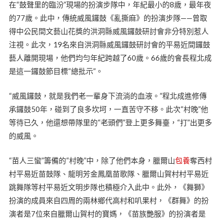
在“鼓聲里的臨汾”現場的扮演步隊中，年紀最小的8歲，最年夜
的77歲。此中，傳統威風鑼鼓《亂撕麻》的扮演步隊——曾取
得中公民間文藝山花獎的洪洞縣威風鑼鼓研討會非分特別惹人
注視。此次，19名來自洪洞縣威風鑼鼓研討會的平易近間鑼鼓
藝人離開現場，他們均勻年紀跨越了60歲。66歲的會長程北成
是這一鑼鼓節目標“總批示”。
“威風鑼鼓，就是我們老一輩身下流淌的血液。”程北成進修傳
承鑼鼓50年，碰到了良多坎坷，一直苦守不移。此次“村晚”他
等待已久，他還想帶隊里的“老頭們”登上更多舞臺，“打”出更多
的威風。
“苗人三蠻”籌備的“村晚”中，除了他們本身，臘爾山
包養
奪西村
村平易近苗鼓隊、龍明芳金鳳凰苗歌隊、臘爾山賀村村平易近
跳舞隊等村平易近文明步隊也積極介入此中。此外，《舞獅》
扮演的成員來自四周的兩林鄉代高村和叭果村，《群舞》的扮
演者是7位來自臘爾山賀村的寶媽，《苗族艷服》的扮演者是