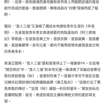
粑》，這是一首依據湘西當地搬新房到梁上甩糍粑送福的風俗
創作而成的歌曲。歌曲開頭，樂隊成員在“村晚”現場甩起了糍
粑。
隨后，“苗人三蠻”又演唱了講述本地通俗青年生涯的《年夜
明》、先容苗族青年男女表達傾慕的特點風俗的《阿三趕場
記》等歌曲。在苗族音樂之外，苗族衣飾、苗族跳舞、苗族腰
鼓、苗族舞獅等一系列元素，都向不雅眾縱情地展現苗族文明
的秀美多彩。
表演正酣時，“苗人三蠻”還和張勇停止了一場連麥PK。在這場
“隔空商討”中，“苗人三蠻”和本地兒童一路演唱了改編自苗寨兒
歌的原創歌曲《秋》；張勇則吹奏了一首展示李世平易近在臨
汾練兵壯闊排場的經典鑼鼓曲牌《秦王點兵》。“這鼓打出了萬
馬奔跑的陣仗。”“這首《秋》讓我一秒回到童年。”網友紛紜在
直播間點贊、留言，表達對兩田主播和傳統文明的愛好與支
撐。