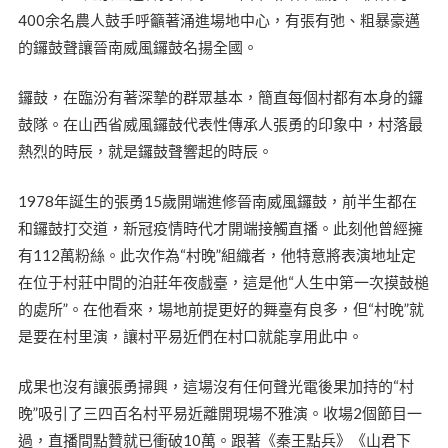
400余名農人鼓手呼籲著涌進場地中心，有張有弛、粗暴豪邁
的鑼鼓聲讓晉南威風鑼鼓名揚全國。
鑼鼓，在臨汾有著深摯的群眾基本，簡直每個村都有本身的鑼
鼓隊。在山西省威風鑼鼓代表性傳承人張勇的印象中，村落最
熱烈的時辰，就是鑼鼓聲響起的時辰。
1978年誕生的張勇15歲開端進修晉南威風鑼鼓，前半生都在
和鑼鼓打交道，新冠疫情時代才開端接觸直播。此刻他曾經擁
有112萬粉絲。此次作為“村晚”組織者，他特意將表演地址定
在位于村莊中間的泊莊年夜戲臺，這是他“人生中第一次摸鼓槌
的處所”。在他看來，場地前提更好的舞臺有良多，但“村晚”就
是要在村里演，讓村平易近們在村口就能享用此中。
成果也沒有讓張勇掃興，這場沒有任何聲光電後果加持的“村
晚”吸引了三四百名村平易近離開現場不雅演。收場2個節目一
過，直播間點贊就已衝破10萬。跟著《秦王點兵》《山君下