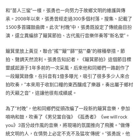
和“苗人三蠻”一樣，張勇也一向努力于故鄉文明的維護與傳
承。2008年以來，張勇曾經走過300多個村落，搜集、記載了
1500多首鑼鼓曲牌。此次“村晚”中，張勇既設定了傳統曲目扮
演，還立異編排了簸箕節拍、古代風行音樂伴奏等“新名堂”。
簸箕里放上黃豆，聯合“搖”“簸”“篩”“掂”“壘”的稼穡舉措，節
拍、聲調天然流利。張勇告知記者，《簸箕節拍》這個節目標
靈感起源于1年多前的一次采風，后來他和同鄉們一路創作了
一段簸箕錄像，在抖音有1億多曝光，吸引了很多多少人來合
拍吹奏，“本來用于收割口糧的東西釀成了樂器，奏出屬于鄉村
的天籟之音”，這讓他很有成績感。
為了“村晚”，他和同鄉們從頭改編了一段新的簸箕音樂，參加
嗩吶和鼓，吹奏了《男兒當自強》《孤勇者》《we will rock
you》3首分歧作風的音樂，將現場的氛圍推向了飛騰。“做傳
統文明的人，在情勢上必定不克不及猛攻‘傳統’。”張勇說，他