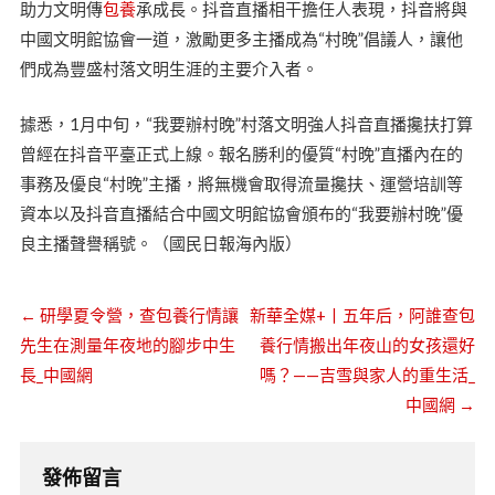
助力文明傳
包養
承成長。抖音直播相干擔任人表現，抖音將與
中國文明館協會一道，激勵更多主播成為“村晚”倡議人，讓他
們成為豐盛村落文明生涯的主要介入者。
據悉，1月中旬，“我要辦村晚”村落文明強人抖音直播攙扶打算
曾經在抖音平臺正式上線。報名勝利的優質“村晚”直播內在的
事務及優良“村晚”主播，將無機會取得流量攙扶、運營培訓等
資本以及抖音直播結合中國文明館協會頒布的“我要辦村晚”優
良主播聲譽稱號。（國民日報海內版）
←
研學夏令營，查包養行情讓
新華全媒+丨五年后，阿誰查包
先生在測量年夜地的腳步中生
養行情搬出年夜山的女孩還好
長_中國網
嗎？——吉雪與家人的重生活_
中國網
→
發佈留言