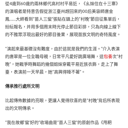
從4歲到60歲的兩林鄉代高村村平易近，《幺妹住在十三寨》
的演唱者是特意告假從浙江臺州趕回來的00后美容師唐金
鳳……大師看到“苗人三蠻”張貼在鎮上的“村晚”節目征集單后，
紛紜報名，并用多個周末時光停止節目彩排，只為向線上線下
的不雅眾浮現出最好的節目後果，展現苗族文明的奇特風度。
“演起來最基礎沒有難度，由於這就是我們的生涯。”介入表演
的唐翠是一位全職母親，日常平凡愛好跳廣場舞，這
包養
次“村
晚”，她戰爭時舞蹈的幾個姐妹穿戴平易近族衣飾，走上了舞
臺，表演前一天早晨，她“高興得睡不著”。
傳承推行處所文明
比起傳佈數據的亮眼，更讓人覺得欣喜的是“村晚”背后所表現
出的文明傳承。
“我在故鄉‘蠻’好的”收場曲是“苗人三蠻”的原創作品《甩粑