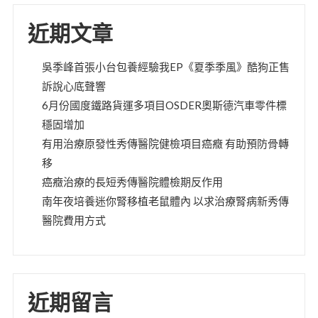
近期文章
吳季峰首張小台包養經驗我EP《夏季季風》酷狗正售
訴說心底聲響
6月份國度鐵路貨運多項目OSDER奧斯德汽車零件標
穩固增加
有用治療原發性秀傳醫院健檢項目癌癥 有助預防骨轉
移
癌癥治療的長短秀傳醫院體檢期反作用
南年夜培養迷你腎移植老鼠體內 以求治療腎病新秀傳
醫院費用方式
近期留言