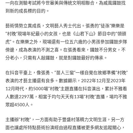
一向在測驗考試將今世審美與傳統文明相聯合，為威風鑼鼓找
到新的成長標的目的。
藝術情勢立異成長，文明藝人秀士代出。張勇的“徒孫”樂樂是
“村晚”現場年紀最小的女孩，也是《山君下山》節目中的“領頭
虎”。在樂樂之外，現場還有一位五六歲的小男孩參加鑼鼓步隊
傍邊，成為表演的不測之喜。在張勇看來，鑼鼓不分男女，不
分老小，只需有人敲鑼鼓，就是對鑼鼓最好的傳承。
在抖音平臺上，像張勇、“苗人三蠻”一樣自覺在故鄉準備“村晚”
表演的才藝主播還有良多。數據顯示，2022年12月至2023年
12月時代，約5000場“村晚”主題直播在抖音演出，累計不雅看
人數達2297萬，相當于均勻天天有13場“村晚”直播，場均不雅
眾超4500人。
主播辦“村晚”，一方面有助于豐盛村落精力文明生涯，另一方
面也讓處所特點藝術扮演經由過程直播被更多網友追蹤關心，