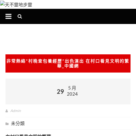
跳
至
主
要
內
容
非常熱絡“村晚查包養經歷”出色演出 在村口看見文明的繁
華_中國網
5 月
29
2024
Admin
未分類