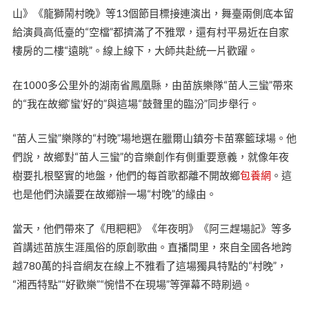
山》《龍獅鬧村晚》等13個節目標接連演出，舞臺兩側底本留
給演員高低臺的“空檔”都擠滿了不雅眾，還有村平易近在自家
樓房的二樓“遠眺”。線上線下，大師共赴統一片歡躍。
在1000多公里外的湖南省鳳凰縣，由苗族樂隊“苗人三蠻”帶來
的“我在故鄉‘蠻’好的”與這場“鼓聲里的臨汾”同步舉行。
“苗人三蠻”樂隊的“村晚”場地選在臘爾山鎮夯卡苗寨籃球場。他
們說，故鄉對“苗人三蠻”的音樂創作有側重要意義，就像年夜
樹要扎根堅實的地盤，他們的每首歌都離不開故鄉
包養網
。這
也是他們決議要在故鄉辦一場“村晚”的緣由。
當天，他們帶來了《甩粑粑》《年夜明》《阿三趕場記》等多
首講述苗族生涯風俗的原創歌曲。直播間里，來自全國各地跨
越780萬的抖音網友在線上不雅看了這場獨具特點的“村晚”，
“湘西特點”“好歡樂”“惋惜不在現場”等彈幕不時刷過。