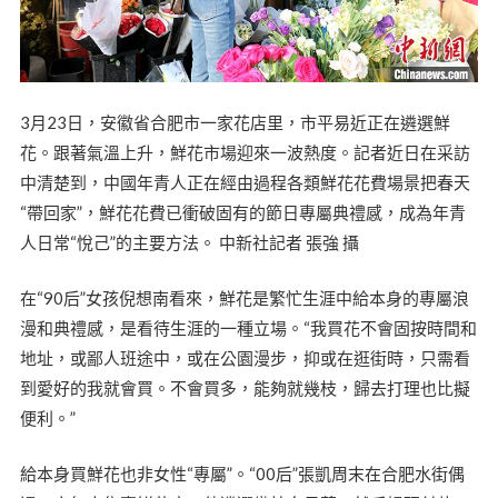
3月23日，安徽省合肥市一家花店里，市平易近正在遴選鮮
花。跟著氣溫上升，鮮花市場迎來一波熱度。記者近日在采訪
中清楚到，中國年青人正在經由過程各類鮮花花費場景把春天
“帶回家”，鮮花花費已衝破固有的節日專屬典禮感，成為年青
人日常“悅己”的主要方法。 中新社記者 張強 攝
在“90后”女孩倪想南看來，鮮花是繁忙生涯中給本身的專屬浪
漫和典禮感，是看待生涯的一種立場。“我買花不會固按時間和
地址，或鄙人班途中，或在公園漫步，抑或在逛街時，只需看
到愛好的我就會買。不會買多，能夠就幾枝，歸去打理也比擬
便利。”
給本身買鮮花也非女性“專屬”。“00后”張凱周末在合肥水街偶