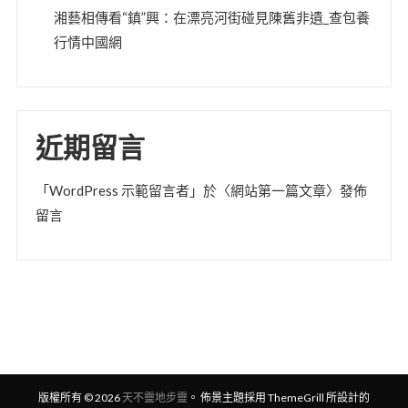
湘藝相傳看“鎮”興：在漂亮河街碰見陳舊非遺_查包養
行情中國網
近期留言
「
WordPress 示範留言者
」於〈
網站第一篇文章
〉發佈
留言
版權所有 © 2026
天不靈地步靈
。 佈景主題採用 ThemeGrill 所設計的