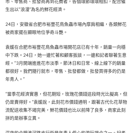
市、零售商、批發商再到花費者，各個環節環環相扣，配合催
生出以“浪漫”為名的鮮花經濟。
24日，安徽省合肥市裕豐花鳥魚蟲市場內摩肩相繼，各類鮮花
被商家擺在顯眼地位爭奇斗艷。
袁媛在合肥市裕豐花鳥魚蟲市場開花店已有十年，銷量一向穩
中下跌。24日，她一邊忙著和顧客扳談，一邊和記者聊著生意
經。“3月開端進進花市淡季，節沐日和日常、線上線下的銷量
都很好。我們隨行就市，零售、批發都做，批發買得多的仍是
年青人。”
“當季花經濟實惠，但花期短，玫瑰花價錢這段時光比擬高，但
仍是賣得好。”袁媛說，此刻花市價錢通明，跟著古代化花草物
流配送收集不竭完美，鮮花價錢也比以前降了良多，商家此刻
拼的是辦事立異。
深夜的合肥淮河路步行街是年青人偏心的游玩場合之一。記者