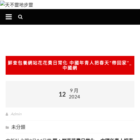
跳
至
主
要
內
容
鮮查包養網站花花費日常化 中國年青人把春天“帶回家”_
中國網
9 月
12
2024
Admin
未分類