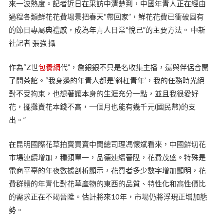
來一波熱度。記者近日在采訪中清楚到，中國年青人正在經由
過程各類鮮花花費場景把春天“帶回家”，鮮花花費已衝破固有
的節日專屬典禮感，成為年青人日常“悅己”的主要方法。 中新
社記者 張強 攝
作為“Z世
包養網
代”，詹銀銀不只是名收集主播，還與伴侶合開
了間茶館。“我身邊的年青人都是‘斜杠青年’，我的任務時光絕
對不受拘束，也想著讓本身的生涯充分一點，並且我很愛好
花，擺攤賣花本錢不高，一個月也能有幾千元(國民幣)的支
出。”
在昆明國際花草拍賣買賣中間總司理馮懷斌看來，中國鮮切花
市場連續增加，種類單一，品德連續晉陞，花費茂盛。特殊是
電商平臺的年夜數據剖析顯示，花費者多少數字增加顯明，花
費群體的年青化對花草產物的東西的品質、特性化和高性價比
的需求正在不竭晉陞。估計將來10年，市場仍將浮現正增加態
勢。