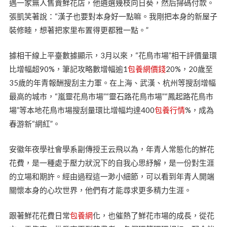
遇一家無人售賣鮮花店，他遴選幾枝向日葵，然后掃碼付款。
張凱笑著說：“漢子也要對本身好一點嘛。我剛把本身的新屋子
裝修睦，想著把家里布置得更都雅一點。”
據相干線上平臺數據顯示，3月以來，“花鳥市場”相干評價量環
比增幅超90%，筆記攻略數增幅逾1
包養網價錢
20%，20歲至
35歲的年青報酬搜刮主力軍。在上海、武漢、杭州等搜刮增幅
最高的城市，“嵐靈花鳥市場”“靈石路花鳥市場”“鳳起路花鳥市
場”等本地花鳥市場搜刮量環比增幅均達400
包養行情
%，成為
春游新“網紅”。
安徽年夜學社會學系副傳授王云飛以為，年青人常態化的鮮花
花費，是一種處于壓力狀況下的自我心思紓解，是一份對生涯
的立場和期許。經由過程這一渺小細節，可以看到年青人開端
關懷本身的心坎世界，他們有才能尋求更多精力生涯。
跟著鮮花花費日常
包養網
化，也催熱了鮮花市場的成長，從花