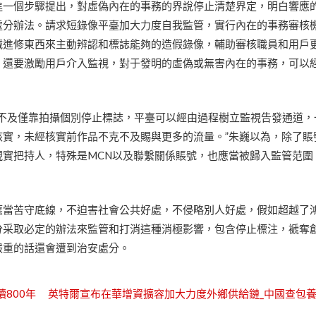
進一個步驟提出，對虛偽內在的事務的界說停止清楚界定，明白響應
處分辦法。請求短錄像平臺加大力度自我監管，實行內在的事務審核
機械進修東西來主動辨認和標誌能夠的造假錄像，輔助審核職員和用戶
，還要激勵用戶介入監視，對于發明的虛偽或無害內在的事務，可以
。
克不及僅靠拍攝個別停止標誌，平臺可以經由過程樹立監視告發通道，
核實，未經核實前作品不克不及賜與更多的流量。”朱巍以為，除了賬
現實把持人，特殊是MCN以及聯繫關係賬號，也應當被歸入監管范圍
應當苦守底線，不迫害社會公共好處，不侵略別人好處，假如超越了
分采取必定的辦法來監管和打消這種消極影響，包含停止標注，褫奪
嚴重的話還會遭到治安處分。
800年
英特爾宣布在華增資擴容加大力度外鄉供給鏈_中國查包