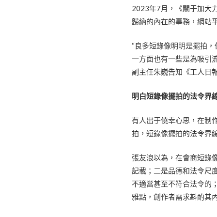
2023年7月，《關于加
歸納的內在的事務，網站
“良多短錄像明明是擺拍
一方面也有一些是為吸引
副主任朱巍告知《工人日
明白短錄像擺拍的法令界
有人出于僥幸心思，在制
拍，短錄像擺拍的法令界
張友浪以為，在會商短錄
記載；二是品德和法令尺
不適當甚至不符合法令的
雅點，創作者需求斟酌其