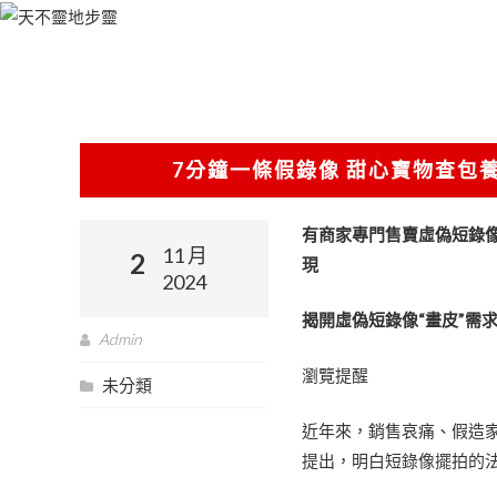
跳
至
主
要
內
容
7分鐘一條假錄像 甜心寶物查包
有商家專門售賣虛偽短錄像
11 月
2
現
2024
揭開虛偽短錄像“畫皮”需
Admin
瀏覽提醒
未分類
近年來，銷售哀痛、假造
提出，明白短錄像擺拍的