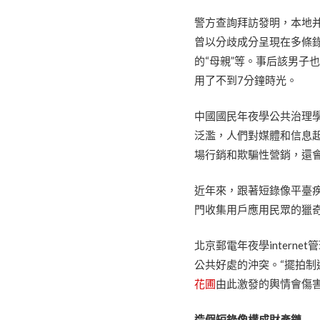
警方查詢拜訪發明，本地并
曾以分歧成分呈現在多條錄
的“母親”等。事后該男子
用了不到7分鐘時光。
中國國民年夜學公共治理
泛濫，人們對媒體和信息
場行銷和欺騙性營銷，還會
近年來，跟著短錄像平臺
門收集用戶應用民眾的獵
北京郵電年夜學inter
公共好處的沖突。“擺拍
花圃
由此激發的輿情會傷害
造假短錄像構成財產鏈