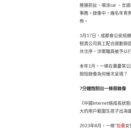
推搡抓扯、噴涂car 、言
事務。錄像中，幾名年青
佈。
3月17日，成都會公安局錦
租賃公司員工配合謀劃假
共次序，涉案職員被予以
本年1月，一條在重慶某公
假短錄像為何幾次呈現？
7分鐘炮制出一條假錄像
《中國internet絡成長
大的用戶範圍生孩子出海
2023年8月，一條“
包養
女