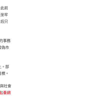
子此前
往坐牢
前后只
的事務
虛偽市
土。部
目標。
處與社會
包養網