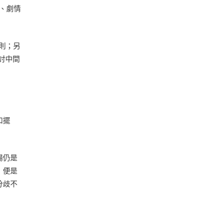
節、劇情
則；另
討中間
和擺
揚仍是
，便是
分歧不