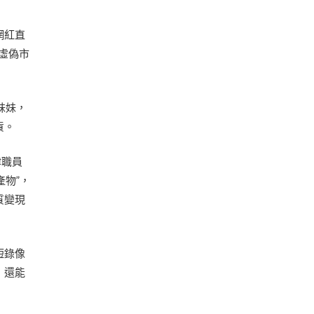
網紅直
因虛偽市
妹妹，
貨。
律職員
產物”，
質變現
短錄像
，還能