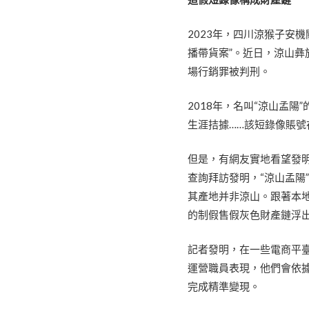
2023年，四川涼猴子安機
播帶貨案”。近日，涼山彝
場行銷罪被判刑。
2018年，名叫“涼山孟
生涯拮據……該短錄像賬號
但是，有網友實地看望發明
查詢拜訪發明，“涼山孟陽
其產地并非涼山。跟著本
的制假售假灰色財產鏈浮
記者發明，在一些電商平
運營職員表現，他們會依
完成精準變現。