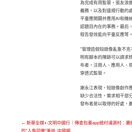
為完成有用監管，張友浪
義務，以及對違規行動的
平臺應開闢并應用AI和
認題目內在的事務。最后
程告發效能向平臺反應等
“管理造假短錄像亂象不
明有腳本的陳跡可以請求
布者，注冊人、應用人、
穿透式監管。
謝永江表現，短錄像創作
缺少合法性，需求相干部
發布者是以取得的好處，
←
新華全媒+·文明中國行｜傳查包養app統村浦源村：賡續
的“人魚同樂”美談_中國網