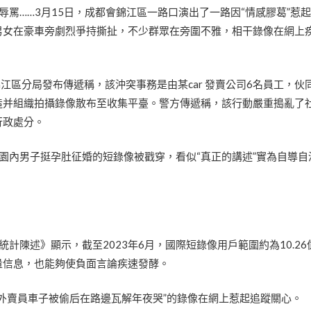
語辱罵……3月15日，成都會錦江區一路口演出了一路因“情感膠葛”惹
男女在豪車旁劇烈爭持撕扯，不少群眾在旁圍不雅，相干錄像在網上
江區分局發布傳遞稱，該沖突事務是由某car 發賣公司6名員工，伙同
造并組織拍攝錄像散布至收集平臺。警方傳遞稱，該行動嚴重搗亂了
行政處分。
園內男子挺孕肚征婚的短錄像被戳穿，看似“真正的講述”實為自導自
狀態統計陳述》顯示，截至2023年6月，國際短錄像用戶範圍約為10.2
量信息，也能夠使負面言論疾速發酵。
外賣員車子被偷后在路邊瓦解年夜哭”的錄像在網上惹起追蹤關心。