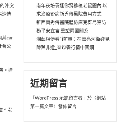
起的沖突
南年夜培養迷你腎移植老鼠體內 以
疾速傳
求治療腎病新秀傳醫院費用方式
新西蘭秀傳醫院體檢庫克群島簽防
務平安宣言 重塑兩國關系
某car
湘藝相傳看“鎮”興：在漂亮河街碰見
社會公
陳舊非遺_查包養行情中國網
演。造
近期留言
「
WordPress 示範留言者
」於〈
網站
第一篇文章
〉發佈留言
6億。宏