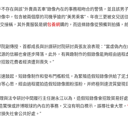
不存在與該“外賣員丟車”錄像內在的事務相吻合的警情，並且該男
像中，包含被兩個摩的司機爭搶的“美男乘客”、年夜三更被女兒送
也交接稱，其外賣服裝是網
包養網
購的，而這條錄像從預備到拍攝，
學院副傳授、首都成長與計謀研討院研討員張友浪表現：“當虛偽內在
起源的信賴也會逐步降落。此外，有興趣制作的假錄像能夠經由過程
招致花費者經濟遭到喪失。”
疾速鼓起，短錄像制作和發布門檻較低，為繁殖造假短錄像供給了泥
奇等心思，經由過程擺拍造假短錄像圈粉漲粉，并終極到達流質變現
net管理與法令研討中間履行主任謝永江以為，造假短錄像會招致貿易好
制造驚悚或許博眼球的內在的事務，又沒有明白標示，誤導社會大眾，
損失社會公共好處。”