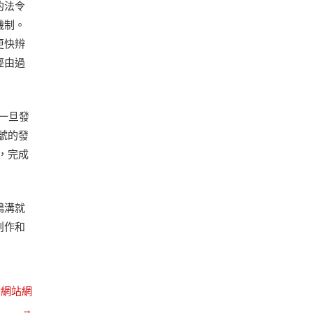
的法令
機制。
更快辨
經由過
一旦發
號的發
，完成
鴻溝就
創作和
養網站網
→