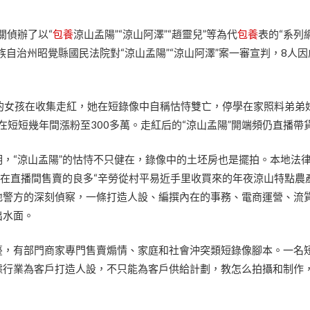
關偵辦了以“
包養
涼山孟陽”“涼山阿澤”“趙靈兒”等為代
包養
表的“系列
族自治州昭覺縣國民法院對“涼山孟陽”“涼山阿澤”案一審宣判，8人
陽”的女孩在收集走紅，她在短錄像中自稱怙恃雙亡，停學在家照料弟弟
在短短幾年間漲粉至300多萬。走紅后的“涼山孟陽”開端頻仍直播帶
，“涼山孟陽”的怙恃不只健在，錄像中的土坯房也是擺拍。本地法
”在直播間售賣的良多“辛勞從村平易近手里收買來的年夜涼山特點農
地警方的深刻偵察，一條打造人設、編撰內在的事務、電商運營、流
出水面。
臺，有部門商家專門售賣煽情、家庭和社會沖突類短錄像腳本。一名
據行業為客戶打造人設，不只能為客戶供給計劃，教怎么拍攝和制作