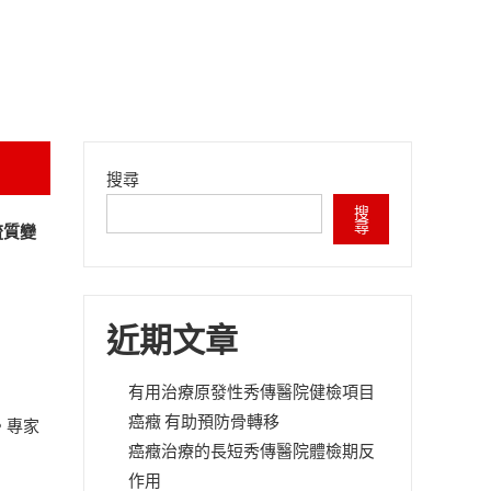
搜尋
搜
尋
流質變
近期文章
有用治療原發性秀傳醫院健檢項目
癌癥 有助預防骨轉移
。專家
癌癥治療的長短秀傳醫院體檢期反
作用