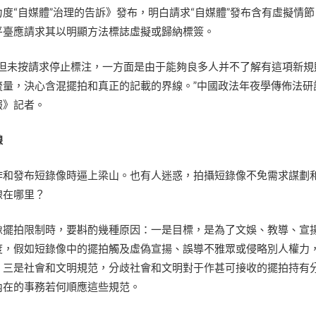
大力度“自媒體”治理的告訴》發布，明白請求“自媒體”發布含有虛擬情
平臺應請求其以明顯方法標誌虛擬或歸納標簽。
，但未按請求停止標注，一方面是由于能夠良多人并不了解有這項新規
流量，決心含混擺拍和真正的記載的界線。”中國政法年夜學傳佈法研
報》記者。
線
作和發布短錄像時逼上梁山。也有人迷惑，拍攝短錄像不免需求謀劃
線在哪里？
像擺拍限制時，要斟酌幾種原因：一是目標，是為了文娛、教導、宣
度，假如短錄像中的擺拍觸及虛偽宣揚、誤導不雅眾或侵略別人權力
；三是社會和文明規范，分歧社會和文明對于作甚可接收的擺拍持有
內在的事務若何順應這些規范。