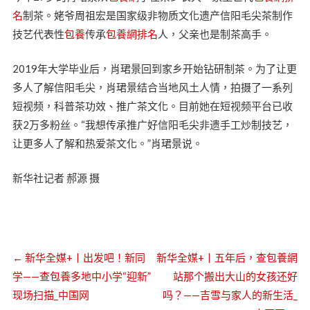
名
制茶。姥爷周祖宏是国家级非物质文化遗产信阳毛尖茶制作
技艺代表性
包養
传承
包養網排名
人，父亲也是制茶高手。
2019年大学毕业后，肖珺景回到家乡开始钻研制茶。为了让更
多人了解信阳毛尖，肖珺景结合当地风土人情，拍摄了一系列
短视频，科普茶功效、推广茶文化。目前她在短视频平台已收
获2万多粉丝。“我想传承推广好信阳毛尖非遗手工炒制技艺，
让更多人了解和热爱茶文化。”肖珺景说。
新华社记者 郝源 摄
←
新华全媒+丨出发吧！新同
新华全媒+丨五年后，查包養網
学——查包養多地中小学“迎新”
站那个搬出大山的女孩还好
现场扫描_中国网
吗？——吉雪与家人的新生活_