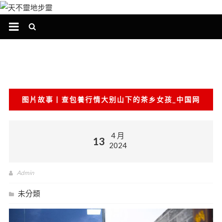
跳
至
主
要
內
容
图片故事丨查包養行情大别山下的茶乡女孩_中国网
4 月
13
2024
Admin
未分類