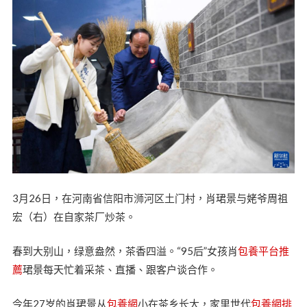
3月26日，在河南省信阳市浉河区土门村，肖珺景与姥爷周祖
宏（右）在自家茶厂炒茶。
春到大别山，绿意盎然，茶香四溢。“95后”女孩肖
包養平台推
薦
珺景每天忙着采茶、直播、跟客户谈合作。
今年27岁的肖珺景从
包養網
小在茶乡长大，家里世代
包養網排