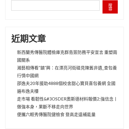
搜
尋
近期文章
新西蘭秀傳醫院體檢庫克群島簽防務平安宣言 重塑兩
國關系
湘藝相傳看“鎮”興：在漂亮河街碰見陳舊非遺_查包養
行情中國網
邵逸夫20年援助4888個校舍甜心寶貝喜包養網 全國
遍布逸夫樓
走市場 看韌性&#3OSDER奧斯德材料報價2;強信念丨
做強本身，果斷不移走向世界
便攜六輕秀傳醫院健檢食 登高走遠補能量