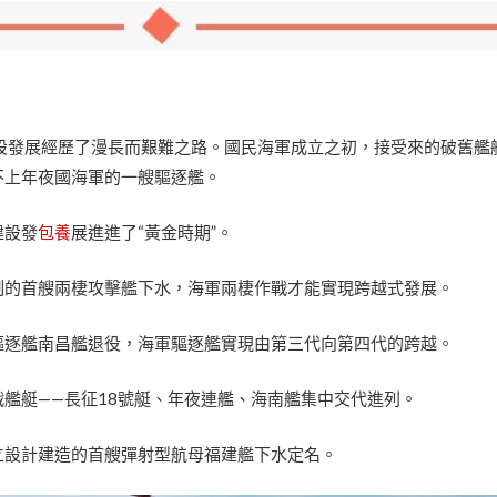
建設發展經歷了漫長而艱難之路。國民海軍成立之初，接受來的破舊艦
不上年夜國海軍的一艘驅逐艦。
建設發
包養
展進進了“黃金時期”。
研制的首艘兩棲攻擊艦下水，海軍兩棲作戰才能實現跨越式發展。
級驅逐艦南昌艦退役，海軍驅逐艦實現由第三代向第四代的跨越。
主戰艦艇——長征18號艇、年夜連艦、海南艦集中交代進列。
自立設計建造的首艘彈射型航母福建艦下水定名。