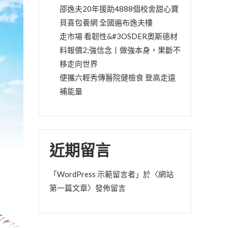
邵逸夫20年援助4888個校舍甜心寶
貝喜包養網 全國遍布逸夫樓
走市場 看韌性&#3OSDER奧斯德材
料報價2;強信念丨做強本身，果斷不
移走向世界
便攜六輕秀傳醫院健檢食 登高走遠
補能量
近期留言
「
WordPress 示範留言者
」於〈
網站
第一篇文章
〉發佈留言