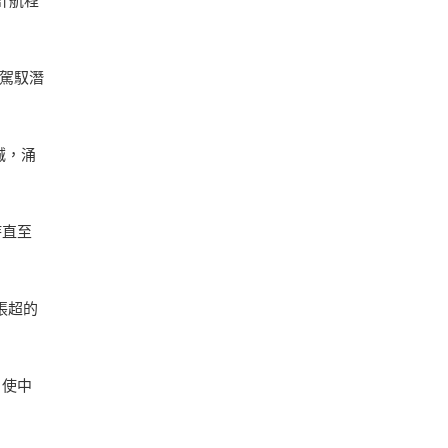
，駕馭潛
誠，涌
持直至
張超的
，使中