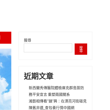
網
搜尋
搜
尋
近期文章
新西蘭秀傳醫院體檢庫克群島簽防
務平安宣言 重塑兩國關系
湘藝相傳看“鎮”興：在漂亮河街碰見
陳舊非遺_查包養行情中國網