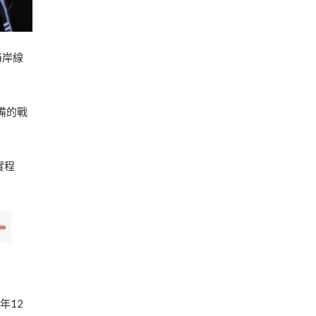
海岸線
備的戰
實程
年12