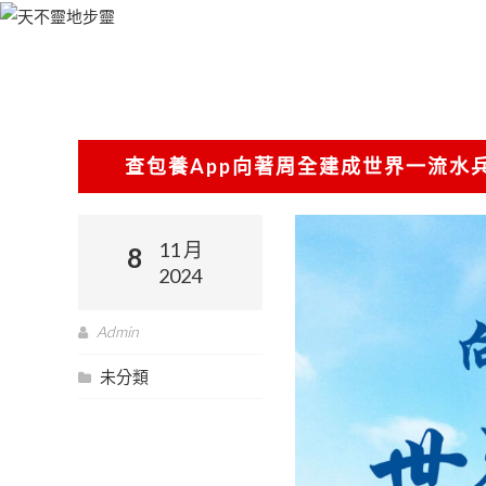
跳
至
主
要
內
容
查包養app向著周全建成世界一流水
11 月
8
2024
Admin
未分類