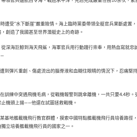
務時遭受“水下斷崖”嚴重險情。海上臨時黨委帶領全艇官兵果斷處置
務，創造了我國甚至世界潛艇史上的奇跡。
，從深海巨鯨到海天飛鯊，海軍官兵用行動踐行崇奉，用熱血寫就忠
—
部遭到彈片重創、傷處流出的腦脊液和血糊住眼睛的情況下，忍痛堅
超在訓練中突遇飛機毛病，從戰機報警到跳傘離機，一共只要4.4秒。
禁止機頭上揚——他還在試圖拯救戰機。
學某基地艦載機飛行教官群體，摸索中國特點艦載機飛行員培養路徑
夠獨立培養艦載機飛行員的國家之一。