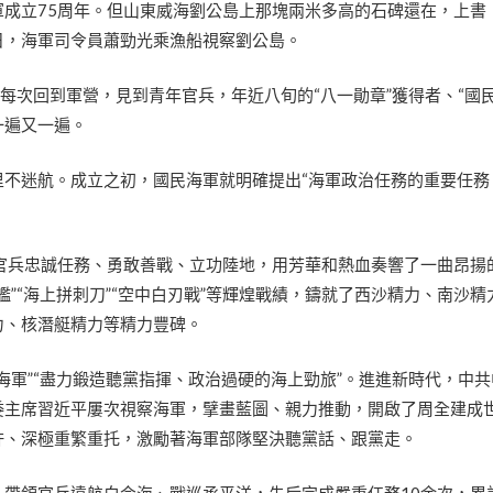
軍成立75周年。但山東威海劉公島上那塊兩米多高的石碑還在，上書
日，海軍司令員蕭勁光乘漁船視察劉公島。
”每次回到軍營，見到青年官兵，年近八旬的“八一勛章”獲得者、“國民
一遍又一遍。
里不迷航。成立之初，國民海軍就明確提出“海軍政治任務的重要任務
軍官兵忠誠任務、勇敢善戰、立功陸地，用芳華和熱血奏響了一曲昂揚
艦”“海上拼刺刀”“空中白刃戰”等輝煌戰績，鑄就了西沙精力、南沙精
力、核潛艇精力等精力豐碑。
海軍”“盡力鍛造聽黨指揮、政治過硬的海上勁旅”。進進新時代，中
委主席習近平屢次視察海軍，擘畫藍圖、親力推動，開啟了周全建成
許、深極重繁重托，激勵著海軍部隊堅決聽黨話、跟黨走。
，帶領官兵遠航白令海、戰巡承平洋，先后完成嚴重任務10余次，累