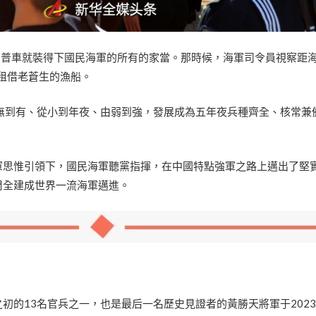
吉普車就裝得下國民海軍的所有的家當。那時候，海軍司令員視察距
要租借老蒼生的漁船。
從無到有、從小到年夜、由弱到強，發展成為五年夜兵種齊全、核常兼
軍思惟引領下，國民海軍聽黨指揮，在中國特點強軍之路上邁出了堅
周全建成世界一流海軍邁進。
初的13名官兵之一，也是最后一名歷史見證者的黃勝天將軍于2023