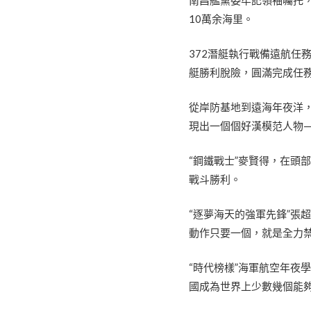
10萬余海里。
372潛艇執行戰備遠航任
艇勝利脫險，圓滿完成任
從岸防基地到遠海年夜洋
現出一個個好漢模范人物—
“鋼鐵戰士”麥賢得，在頭
戰斗勝利。
“逐夢海天的強軍先鋒”張
動作只要一個，就是全力
“時代榜樣”海軍航空年夜
國成為世界上少數幾個能