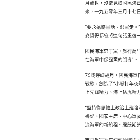
月離世，沒能見證國民海
來，一九五零年三月十七
“要永遠聽黨話、跟黨走。
麥賢得都會將這句話重復
國民海軍忠于黨，艦行萬
在海軍中保證黨的領導”。
75載崢嶸歲月，國民海
戰歌，創造了“小艇打年夜
上先鋒精力、海上猛虎精
“堅持從思惟上政治上建強
書記、國家主席、中心軍
流海軍的新航程。殷殷期
南昌艦黨委牢記領袖囑托