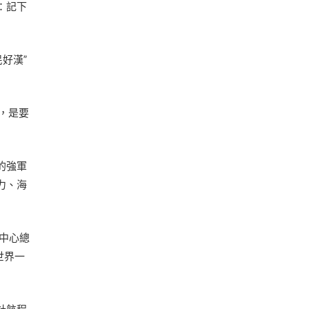
：記下
好漢”
，是要
的強軍
力、海
共中心總
世界一
計航程